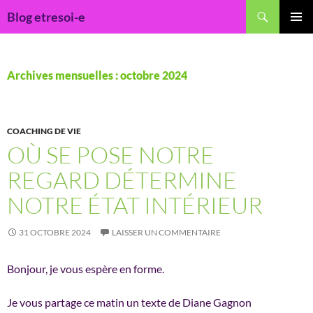
Recherche
Blog etresoi-e
ALLER
MENU
AU
PRINCI
CONTENU
Archives mensuelles : octobre 2024
COACHING DE VIE
OÙ SE POSE NOTRE
REGARD DÉTERMINE
NOTRE ÉTAT INTÉRIEUR
31 OCTOBRE 2024
LAISSER UN COMMENTAIRE
Bonjour, je vous espère en forme.
Je vous partage ce matin un texte de Diane Gagnon