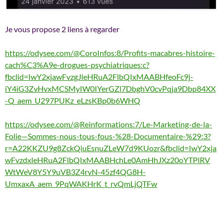
Je vous propose 2 liens à regarder
https://odysee.com/@CoroInfos:8/Profits-macabres-histoire-
cach%C3%A9e-drogues-psychiatriques:c?
fbclid=IwY2xjawFvzgJleHRuA2FlbQIxMAABHfeoFc9j-
iY4iG3ZvHvxMCSMyIW0IYerGZl7DbghV0cvPqja9Dbp84XX
-Q_aem_U297PUKz_eLzsKBp0b6WHQ
https://odysee.com/@Reinformations:7/Le-Marketing-de-la-
Folie—Sommes-nous-tous-fous-%28-Documentaire-%29:3?
r=A22KKZU9g8ZckQiuEsnuZLeW7d9KUozr&fbclid=IwY2xja
wFvzdxleHRuA2FlbQIxMAABHchLe0AmHhJXz20oYTPlRV
WtWeV8Y5Y9uVB3Z4rvN-45zf4QG8H-
UmxaxA_aem_9PqWAKHrK_t_rvQmLjQTFw