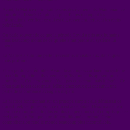
Avant, la Matrice définissait le sens des événements. Maintenant ce
pouvoir est fissuré. De plus en plus d’êtres recoupent les
informations, vérifient ce qui est dit, ressentent, refusent les récits
prémâchés.
On parle souvent de ce que la période Covid a pris aux humains,
mais beaucoup moins de ce qu’elle a fait perdre au système lui-
même.
La Matrice a subi une perte irréversible, invisible aux statistiques
mais profonde.
Elle a perdu sa crédibilité. Avant, beaucoup accordaient au système
un crédit implicite : “ils savent ce qu’ils font”, “ils agissent pour
notre bien”, Cette croyance n’était pas consciente mais intégrée. Ce
n’est plus le cas désormais. Même chez ceux qui ont suivi, une
partie de la confiance aveugle a disparu.
La Matrice fonctionnait sur un principe simple : elle définissait ce
qui est réel, ce qui est vrai, ce qui est acceptable. Désormais elle a
perdu ce monopole, de plus en plus de personnes ont compris que ce
réel pouvait n’être que narratif, conditionné et orienté. Cette
compréhension rend le monde beaucoup plus incontrôlable.