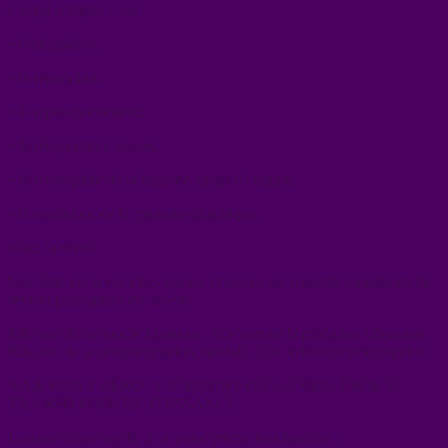
Ce qui compte, c’est :
• l’intégration,
• la réparation,
• le repositionnement,
• la récupération de soi,
• la reconquête de la ligne de temps d’origine,
• la restitution de la mémoire akashique.
Voici la vérité :
Une âme qui a vécu la violence et qui en est ressortie consciente ne
revient plus jamais en arrière.
Elle sort de la boucle karmique. Elle sort de la prédation vibratoire.
Elle sort de la programmation mentale. Elle redevient incorruptible.
9. LE POINT ZÉRO : L’ENDROIT OÙ LA VIOLENCE SE
TRANSFORME EN PUISSANCE
Lorsque tu arrives là, à ce point précis, tout bascule :