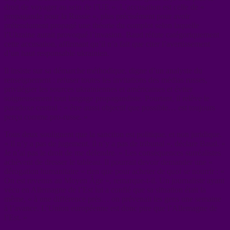
droit de voyager au sein de l’UE ». L’accusation est celle de «
propagande pour la Russie », plus précisément pour avoir
prétendument propagé une théorie du complot selon laquelle
l’Ukraine aurait provoqué l’invasion. Baud réfute catégoriquement
cette accusation, affirmant qu’il n’a fait que citer l’avertissement
d’un haut responsable ukrainien.
Il insiste sur sa démarche méthodique, digne d’un analyste du
renseignement : refuser toutes les invitations des médias russes,
privilégier les sources ukrainiennes et américaines et éviter
soigneusement tout langage propagandiste. Pourtant, il relève le
paradoxe central : « être aussi objectif que possible… est toujours
perçu comme pro-russe. »
Tous deux soulignent que la sanction est politique, et non juridique.
« Il n’y a pas de jugement. Il n’y a pas de tribunal », déclare Baud. «
Je n’ai pas le droit de me défendre. » Les conséquences surréalistes
achèvent de dresser le tableau. Il pourrait devoir demander une «
dérogation humanitaire » rien que pour acheter de quoi se nourrir : «
On est revenus au Moyen Âge », remarque-t-il. Un journaliste ayant
vécu en Allemagne de l’Est lui a confié que sa situation était la
même, « à une différence près… on prévenait les gens une semaine
à l’avance. L’Union européenne est donc pire que l’Allemagne de
l’Est. »