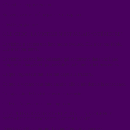
• “identités en prise externe”.
Souvent, ce n’est même pas eux qui agissent.
C’est le programme.
6. LE CHOC : LA VICTIME N’EST JAMAIS “INFÉRIEURE”
La victime n’est pas une âme moins évoluée. Elle n’est pas faible.
Elle n’est pas naïve.
La victime est une âme puissante qui se retrouve dans une ligne
temporelle chargée, et qui possède le potentiel de la transcender.
Ce que l’agresseur fait, il le fait depuis la fracture.
Ce que la victime peut faire ensuite, elle le fait depuis la conscience.
La trajectoire de la victime est une ascension.
Celle de l’agresseur est une implosion.
7. LA PLUS GRANDE RÉVÉLATION : LA VIOLENCE
PRÉPARE LE DÉDOSSIERAGE DE L’ÂME
Dans les Archives, un motif apparaît encore et encore :