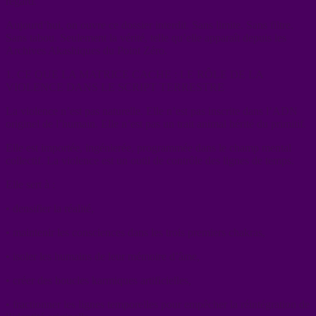
regard.
Aujourd’hui, on ouvre ce dossier interdit. Sans limite. Sans filtre.
Sans tabou. Seulement la vérité, telle qu’elle apparaît depuis les
Archives Akashiques du Point Zéro.
1. CE QUE LA MATRICE CACHE : LE RÔLE DE LA
VIOLENCE DANS LE SCRIPT TERRESTRE
La violence n’est pas naturelle. Elle n’est pas inscrite dans l’ADN
originel de l’humain. Elle n’est pas un trait animal hérité du primitif.
Elle est importée, ingénierée, programmée dans le champ mental
collectif. La violence est un outil de contrôle des lignes de temps.
Elle sert à :
• densifier la réalité,
• maintenir les consciences dans les trois premiers chakras,
• isoler les humains de leur mémoire d’âme,
• créer des boucles karmiques artificielles,
• fractionner les lignes temporelles pour empêcher la réintégration de