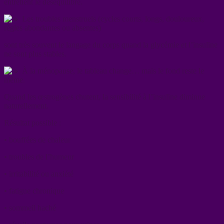
entretient le déséquilibre.
Les troubles menstruels (cycles courts, longs, douloureux,
règles abondantes ou absentes)
sont très souvent le langage du corps quand la glycémie et l’insuline
ne sont plus stables.
À la ménopause, le tableau change… mais le fond reste le
même.
Quand les œstrogènes chutent, la sensibilité à l’insuline diminue
naturellement.
Résultat possible :
• bouffées de chaleur
• troubles de l’humeur
• irritabilité ou anxiété
• fatigue chronique
• sommeil haché