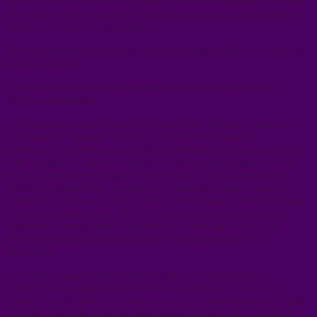
pas de prise de position de grandes ONG internationales de défense
des droits humains (comme Amnesty International, Human Rights
Watch, …) contre ces sanctions.
Rien de largement relayé dans les médias grand public ou sur leurs
canaux officiels.
Ce silence est encore plus terrifiant que la dérive autoritaire de
l’Union européenne.
Le lieutenant-colonel Daniel Davis présente l’affaire comme une
contradiction flagrante avec les principes démocratiques
occidentaux, s’interrogeant sur la manière dont un homme peut être
ruiné et réduit au silence « dans cet Occident démocratique… où
règne la liberté d’expression et tout le reste », sans avertissement,
procès ni recours légal. Il souligne à plusieurs reprises l’ironie de la
situation : l’UE – « qui n’est pas en guerre contre la Russie » et qui
commerce toujours avec elle – a choisi de geler des avoirs et de
restreindre la circulation simplement pour des opinions qui lui
déplaisent, qualifiant cette action d’« antithèse même de la
démocratie ».
Le colonel Jacques Baud relate les faits avec une précision
chirurgicale. Il a appris la nouvelle par un article de presse ; la
notification officielle n’est intervenue qu’à la publication de l’article.
Depuis, « tous mes comptes bancaires sont gelés et je n’ai plus le