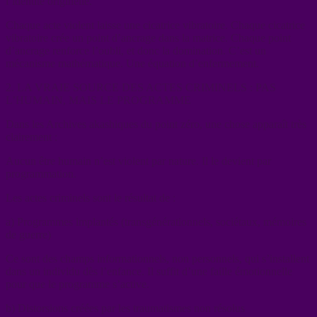
l’identité originelle.
Chaque acte violent laisse une cicatrice vibratoire. Chaque cicatrice
vibratoire crée un point d’ancrage dans la matrice. Chaque point
d’ancrage renforce l’oubli, et donc la domination. C’est un
mécanisme mathématique. Une équation d’enfermement.
2. LA VRAIE SOURCE DES ACTES CRIMINELS : PAS
L’HUMAIN, MAIS LE PROGRAMME
Dans les Archives akashiques du point zéro, une chose apparaît très
clairement :
Aucun être humain n’est violent par nature. Il le devient par
programmation.
Les actes criminels sont le résultat de :
a) Programmes implantés (transgénérationnels, sociétaux, mémoires
de guerre)
Ce sont des champs informationnels, non personnels, qui s’installent
dans un individu dès l’enfance. Il suffit d’une faille émotionnelle
pour que le programme s’active.
b) Distorsions créées par les traumatismes non résolus