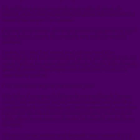
Un problème grave car ces sanctions ne punissent aucun acte
matériel, aucun crime, aucune infraction pénale. Elles punissent des
discours, des analyses, des opinions.
Or, dans une démocratie, même des opinions dérangeantes ou jugées
fausses doivent pouvoir être exprimées sans crainte de sanction
politique !
Levitsky et Ziblatt l’ont montré avec précision dans How
Democracies Die: les démocraties ne meurent pas seulement par des
coups d’Etat ou des suspensions brutales des libertés. Elles meurent
quand les normes démocratiques sont contournées au nom de la
protection du système.
C’est exactement ce qui se joue sous nos yeux.
Si la Suisse n’assume pas la défense de ses ressortissants, lorsque
ceux-ci sont sanctionnés par une autorité étrangère sans procédure
judiciaire, sans droit d’être entendu, sans condamnation pénale, alors
elle accepte que des décisions politiques étrangères produisent des
effets graves sur ses propres citoyens. C’est accepter une ingérence
étrangère.
D’après ce qui est publiquement disponible pour l’instant, il n’y a