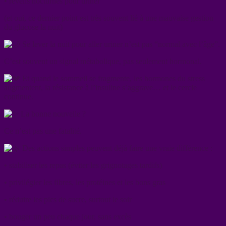
• réveils nocturnes pour uriner
(et oui, ce dernier point est très souvent lié à une mauvaise gestion
du glucose la nuit)
Se lever la nuit pour aller uriner n’est pas “normal avec l’âge”.
C’est souvent un signal métabolique, pas seulement hormonal.
Et quand le sommeil se fragmente, les hormones du stress
augmentent, la résistance à l’insuline s’aggrave… et le cercle
continue.
La bonne nouvelle ?
Ce n’est pas une fatalité.
Des actions simples peuvent déjà faire une vraie différence :
• stabiliser les repas (éviter les grignotages tardifs)
• privilégier les fibres, les protéines et les bons gras
• réduire les pics de sucre, surtout le soir
• bouger un peu chaque jour, sans excès