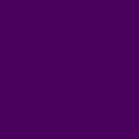
DENSIFICATEUR
Chaque acte violent referme quelque chose dans le champ de la
victime :
• la vision de soi,
• la capacité à se sentir en sécurité,
• la connexion aux guides,
• la perception de la valeur,
• la mémoire émotionnelle du cœur.
Mais dans les registres akashiques, un autre aspect apparaît :
L’acte violent crée un « nœud de lumière » potentiel.
Tu peux le voir comme un portail de remontée.
Une faille dans la matrice qui, lorsqu’elle est traversée, renvoie
directement à la fréquence d’avant l’incarnation.
Les personnes qui traversent la violence avec lucidité deviennent des
êtres d’une puissance inégalée.