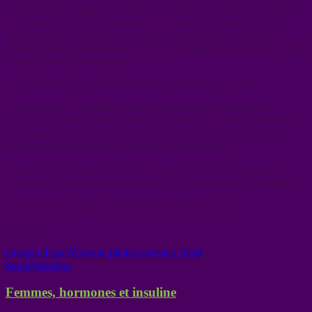
j’ai décidé de changer d’attitude et de devenir un aigle. J’ai observé
les autres taxis et leurs chauffeurs. Les voitures étaient sales, les
chauffeurs peu aimables, et les clients mécontents. J’ai décidé
d’apporter des changements, un à la fois. Quand mes clients ont bien
réagi, j’en ai fait davantage.’
‘Je suppose que ça a porté ses fruits pour vous,’ ai-je dit.
‘Absolument,’ a répondu Wasu. ‘Ma première année en tant
qu’aigle, j’ai doublé mes revenus par rapport à l’année précédente.
Cette année, je vais probablement les quadrupler. Mes clients me
téléphonent directement pour prendre rendez-vous.’
Wasu a fait un choix différent. Il a décidé d’arrêter de caqueter
comme les canards et de commencer à s’élever comme les aigles.
Vivez une vie d’aigle… 🦅🦅et prenez soin de vous
Mabelle
changer
choix
s'élever
se plaindre
service client
Santé/bien-être
Femmes, hormones et insuline