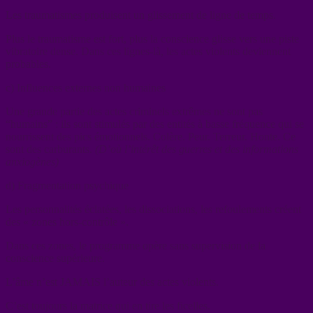
Les traumatismes produisent un glissement de ligne de temps.
Plus le traumatisme est fort, plus la conscience glisse vers une piste
vibratoire dense. Dans ces lignes-là, les actes violents deviennent
probables.
c) Influences externes non humaines
Une grande partie des actes criminels extrêmes ne sont pas
“humains” : ils sont stimulés par des entités à basse fréquence qui se
nourrissent des pics émotionnels. Colère. Peur. Terreur. Honte. Ce
sont des carburants.
(D’où l’intérêt des guerres et des informations
anxiogènes)
d) Fragmentation psychique
Les personnalités éclatées, les dissociations, les refoulements créent
des « zones hors-contrôle ».
Dans ces zones, le programme opère sans supervision de la
conscience supérieure.
L’âme n’est JAMAIS l’auteur des actes violents.
C’est toujours la matrice qui en tire les ficelles.