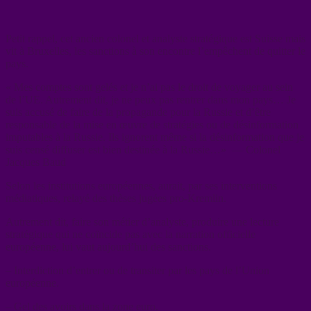
Petit rappel, cet ancien colonel et analyste stratégique est Suisse mais
vit à Bruxelles, les sanctions à son encontre l’empêchent de quitter le
pays.
« Mes comptes sont gelés et je n’ai pas le droit de voyager au sein
de l’UE. Autrement dit, je ne peux pas rentrer dans mon pays… Je
suis accusé de faire de la propagande pour la Russie et d’être
responsable de la mise en œuvre de stratégies ou de désinformation
imputables à la Russie. Ils ignorent même si la désinformation que je
suis censé diffuser est bien destinée à la Russie…» — Colonel
Jacques Baud
Selon les institutions européennes, aurait, par ses interventions
médiatiques, relayé des thèses jugées pro-Kremlin.
Autrement dit, faire son métier d’analyste, produire une lecture
stratégique qui ne coïncide pas avec la narration officielle
européenne, lui vaut aujourd’hui des sanctions.
– Interdiction d’entrer ou de transiter par les pays de l’Union
européenne.
– Gel des avoirs dans la zone euro.