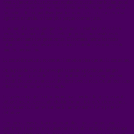
Avant, l’autorité était rarement remise en question sur le plan moral,
considérée comme bienveillante et rationnelle. Durant cette période,
l’autorité a dû : culpabiliser, justifier, moraliser car elle a perdu sa
légitimité naturelle, n’étant plus perçue comme juste.
L’humanité a perdu quelque chose mais la Matrice aussi. Elle a
perdu l’innocence collective, celle qui permet aux systèmes de
fonctionner sans être questionnés. Désormais, même les récits
“officiels” sont écoutés avec distance. Le doute s’est immiscé de
manière permanente.
Le contrôle moderne repose sur l’émotion plus que sur la contrainte.
Or, la période Covid a provoqué saturation psychique, fatigue
émotionnelle, profonde lassitude profonde et un désengagement
affectif. Beaucoup ont cessé de vibrer avec le récit. Or, un récit sans
adhésion émotionnelle est fragile.
Le système a gagné à court terme, mais perdu à long terme car il a
obligé à regarder, ressentir, choisir. Or, une fois qu’un être a choisi
en conscience, il ne revient pas à l’automatisme. Cette perte est
définitive.
Certaines choses ne fonctionneront plus jamais comme avant : la
peur brute, l’autorité non questionnée, le récit unique, l’obéissance
réflexe. Le système devra désormais composer avec des individus