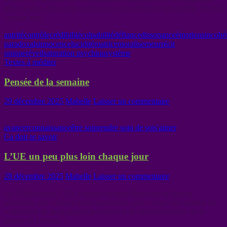
plus lucides, des esprits autonomes, une défiance structurelle. Et cela
change tout.
autrité
contrôle
crédibilité
culpabilité
défiance
dissonance
émotions
incohé
paradoxals
innocence
lucidité
matrice
moraliser
peur
récit
unique
réveil
saturation psychiqu
système
Textes à méditer
Pensée de la semaine
29 décembre 2025
Mabelle
Laisser un commentaire
avancer
connaissance
être soi
prendre soin de soi
s'aimer
Ca doit se savoir
L’UE un peu plus loin chaque jour
28 décembre 2025
Mabelle
Laisser un commentaire
Le 15 décembre, l’UE a inscrit Jacques Baud sur sa liste de
sanctions, aux côtés d’autres personnes, pour ce qu’elle qualifie de
« diffusion de propagande pro-russe et de désinformation sur la
guerre en Ukraine ».