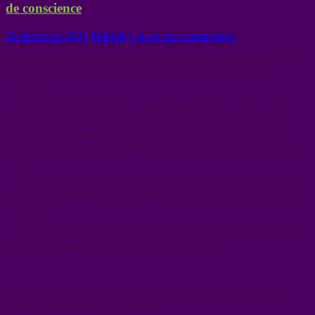
de conscience
29 décembre 2025
Mabelle
Laisser un commentaire
Non pas parce que tout le monde s’est éveillé, mais parce que plus
personne ne peut dire qu’il ne savait pas qu’autre chose était à
l’œuvre.
Le réveil n’a pas été massif du jour au lendemain, il n’a pas pris la
forme d’une révolte spectaculaire. Il a été une prise de distance
silencieuse et progressive, un “quelque chose ne colle plus”, un
effritement de la confiance. Beaucoup ont cessé d’y croire comme
avant.
Le réveil commence toujours par une dissonance, une incohérence
ressentie, un malaise diffus, un décalage entre ce qui est dit et ce qui
est vécu.
La période Covid a multiplié ces dissonances : règles changeantes,
injonctions paradoxales, discours contradictoires, …
À force, l’esprit ne peut plus suivre sans se fissurer. Et, dans cette
fissure, la conscience s’est infiltrée.