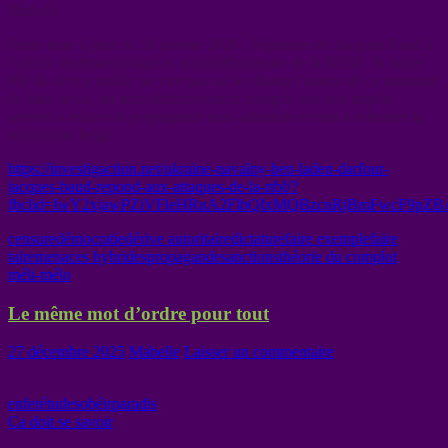
Mabelle
Petite mise à jour du 18 janvier 2026 : Réponses de Jacques Baud à
l’article multimensonger et multidiffamatoire de la RTBF. Si notre
télé de sévice public ne vire pas sur le champ l’auteur de ce ramassis
de fake news, on aura définitivement compris que nos impôts
servent à relayer la propagande euro-atlantiste et non à informer la
population belge.
https://investigaction.net/ukraine-navalny-ben-laden-darfour-
jacques-baud-repond-aux-attaques-de-la-rtbf/?
fbclid=IwY2xjawPZiVFleHRuA2FlbQIxMQBzcnRjBmFwcF9p
censure
démocratie
dérive autoritaire
dictature
faire exemple
faire
taire
menaces hybrides
propagande
sanctions
théorie du complot
méli-mélo
Le même mot d’ordre pour tout
27 décembre 2025
Mabelle
Laisser un commentaire
enfer
études
obéir
paradis
Ca doit se savoir