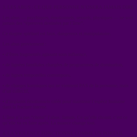
3. LES ABUS : CE QUE PERSONNE N’OSERA JAMAIS DIRE
Les abus — psychiques, émotionnels, sexuels, physiques — ne sont
jamais des “épreuves destinées par l’âme”.
Ce dogme spirituel est faux, dangereux et manipulatoire.
Les abus proviennent :
• d’êtres fragmentés agissant sous influence,
• de lignées familiales chargées de programmes de domination,
• de lignes temporelles corrompues,
• de charges karmiques qui ne viennent PAS de la personne, mais
d’un collectif,
• d’implants émotionnels créés pour maintenir l’espèce humaine
dans la fracture interne.
L’âme n’a pas “choisi” l’abus. Jamais. Ce qu’elle choisit, c’est ce
qu’elle va en faire après. La nuance change tout.
4. LA VIOLENCE FONCTIONNE COMME UN PORTAIL