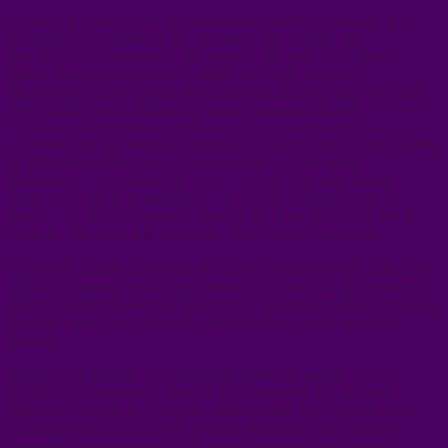
Ce réveil n’a pas touché uniquement des profils “spirituels”. Il a
concerné des travailleurs, des soignants, des parents, des
enseignants, des personnes très ancrées, des gens qui n’avaient
jamais remis en question le système. Le réveil n’a pas été
idéologique, il a été expérientiel. Les gens ont senti dans leur chair
que quelque chose dépassait la simple narration officielle.
Le réveil n’est pas toujours conscient. Tous ceux qui se sont éveillés
ne l’ont pas nommé ainsi. Certains ont dit : «je me méfie
maintenant », « je prends du recul », « je ne crois plus comme
avant », »je fais plus attention », «je n’avale plus tout ce qu’ils
disent ». Le réveil commence souvent par la prudence, pas par la
certitude. Mais une fois enclenché, il ne s’arrête plus jamais.
La période Covid a marqué la fin d’une illusion majeure, celle d’un
système protecteur et cohérent. Même chez ceux qui ont continué à
suivre, quelque chose s’est fissuré. Une innocence collective perdue,
un doute latent, une confiance amoindrie sans retour en arrière
possible.
Depuis cette période, un phénomène subtil est apparu, les êtres
éveillés se reconnaissent. Pas par leurs opinions, pas par leurs
discours. Mais par leur refus du manichéisme, leur rejet des récits
« scientifiques », leur calme, Il existe désormais une fréquence
commune, discrète mais stable.