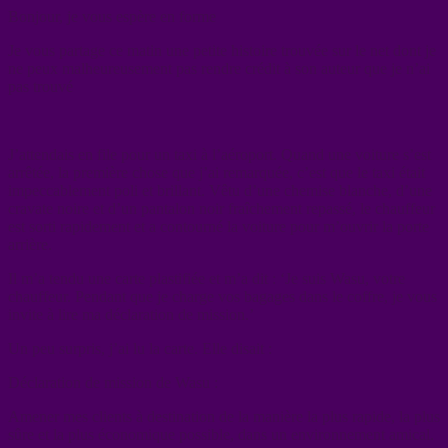
Bonjour, je vous espère en forme
Je vous partage ce matin une petite histoire trouvée sur le net dont je
ne peux malheureusement pas rendre crédit à son auteur que je n’ai
pas trouvé
J’attendais en file pour un taxi à l’aéroport. Quand une voiture s’est
arrêtée, la première chose que j’ai remarquée, c’est que le taxi était
impeccablement poli et brillant. Vêtu d’une chemise blanche, d’une
cravate noire et d’un pantalon noir fraîchement repassé, le chauffeur
est sorti rapidement et a contourné la voiture pour m’ouvrir la porte
arrière.
Il m’a tendu une carte plastifiée et m’a dit : ‘Je suis Wasu, votre
chauffeur. Pendant que je charge vos bagages dans le coffre, je vous
invite à lire ma déclaration de mission.’
Un peu surpris, j’ai lu la carte. Elle disait :
Déclaration de mission de Wasu :
Amener mes clients à destination de la manière la plus rapide, la plus
sûre et la plus économique possible, dans un environnement amical.