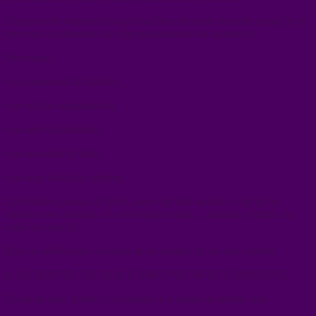
Chaque acte violent vécu par une âme incarnée devient, lorsqu’il est
traversé, un dispositif de déprogrammation de la matrice.
Parce que :
• tu comprends la densité,
• tu vois la manipulation,
• tu sens la distorsion,
• tu reconnais le faux,
• tu veux sortir du système.
La violence pousse à l’éveil, parce qu’elle montre ce qu’est la
matrice sans masque. Le mensonge tombe. L’illusion s’effrite. Le
voile est arraché.
Rien ne révèle plus la nature de ce monde qu’un acte violent.
8. LA SORTIE : CE QUE L’ÂME FAIT AVEC L’ÉPREUVE
Là est la vraie liberté. La violence n’a jamais le dernier mot.