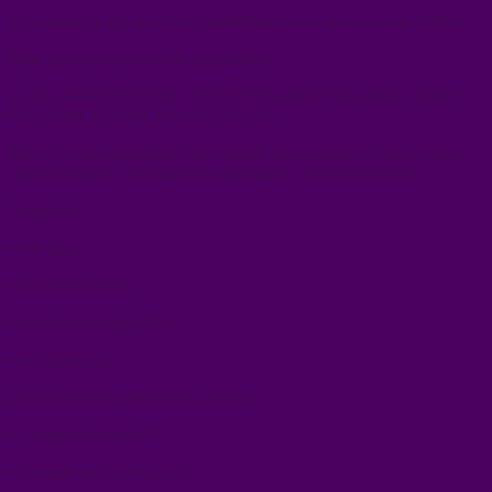
C’est pour ça que les âmes hautes fréquences sont souvent ciblées.
Elles peuvent renverser le programme.
5. LES AGRESSEURS : DES ÊTRES DÉVITALISÉS, VIDÉS
DE LEUR ESSENCE ORIGINELLE
Dans la vision akashique, un individu qui commet un acte violent
grave n’est pas “une mauvaise personne”. Il est déconnecté.
Coupé de :
• son âme,
• son centre cœur,
• son identité originelle,
• sa cohérence.
Les Archives les décrivent comme :
• “coques fracturées”,
• “avatars en court-circuit”,