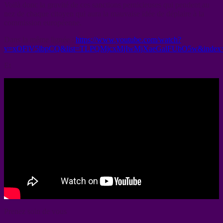
Voilà donc la gravité de ces sanctions pernicieuses qui pendent au
nez de chaque citoyen qui aura la mauvaise idée de déplaire à la
commission européenne.
Dans la même lignée :
https://www.youtube.com/watch?
v=xOFlV5lbpCQ&list=TLPQMjcxMjIwMjXaeGalFUbO5w&index
Et
Prenez soin de vous