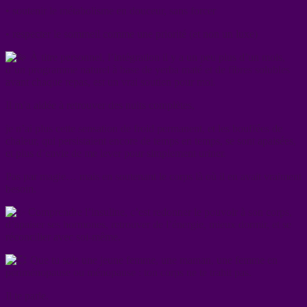
• soutenir le métabolisme en douceur, sans forcer
• respecter le sommeil comme une priorité (et non un luxe)
À titre personnel, l’intégration il y a un peu plus d’un mois,
d’un programme naturel à base de yerba maté et de fibres solubles
avant chaque repas, est un vrai soutien pour moi.
Il m’a aidée à retrouver des nuits complètes,
je n’ai plus cette sensation de froid permanent, et les bouffées de
chaleur, qui persistaient encore de temps en temps, se sont apaisées,
et plus d’envie de me lever pour simplement uriner.
Pas par magie… mais en soutenant le corps là où il en avait vraiment
besoin.
Comprendre l’insuline, c’est redonner le pouvoir à son corps,
d’apaiser ses hormones, retrouver de l’énergie, mieux dormir, et se
réconcilier avec soi-même.
Que tu sois une jeune femme, une maman, une femme en
périménopause ou ménopause : ton corps ne te trahit pas.
Il te parle.