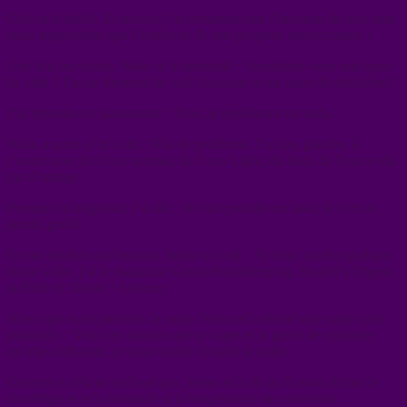
Cela m’a bluffé. Et surtout, j’ai remarqué que l’intérieur du taxi était
aussi impeccable que l’extérieur. D’une propreté irréprochable !
Une fois au volant, Wasu m’a demandé : ‘Souhaitez-vous une tasse
de café ? J’ai un thermos de café classique et un autre de décaféiné.’
J’ai répondu en plaisantant : ‘Non, je préférerais un soda.’
Wasu a souri et m’a dit : ‘Pas de problème. J’ai une glacière à
l’avant avec du Coca normal, du Coca Light, du lassi, de l’eau et du
jus d’orange.’
Presque en bégayant, j’ai dit : ‘Je vais prendre un lassi, je n’en ai
jamais goûté.’
En me tendant ma boisson, Wasu m’a dit : ‘Si vous voulez quelque
chose à lire, j’ai le magazine Good Housekeeping, Reader’s Digest,
la Bible et Travel + Leisure.’
Alors que nous prenions la route, Wasu m’a donné une autre carte
plastifiée : ‘Voici les stations que je capte et le genre de musique
qu’elles diffusent, si vous voulez écouter la radio.’
Comme si cela ne suffisait pas, Wasu m’a dit qu’il avait allumé le
chauffage et m’a demandé si la température me convenait.