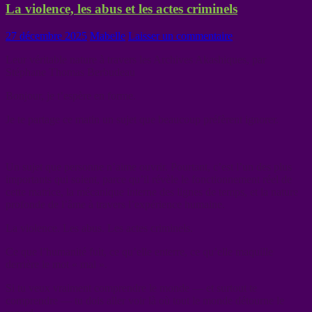
La violence, les abus et les actes criminels
27 décembre 2025
Mabelle
Laisser un commentaire
Leur véritable nature à travers les Archives Akashiques, par
Stéphane Thomas Berbudeau
Bonjour, je t’espère en forme.
Je te partage ce matin un sujet que beaucoup préfèrent ignorer.
Un sujet que personne n’aime ouvrir. Pourtant, c’est l’un des plus
importants qui soient, parce qu’il révèle le fonctionnement réel de
cette matrice, la mécanique interne des lignes de temps, et la nature
profonde de l’âme à travers l’expérience humaine.
La violence. Les abus. Les actes criminels.
Ce que l’humanité fuit, ce qu’elle enterre, ce qu’elle maquille
derrière le mot « mal ».
Si tu veux vraiment comprendre le monde — et surtout te
comprendre — tu dois aller voir là où tout le monde détourne le