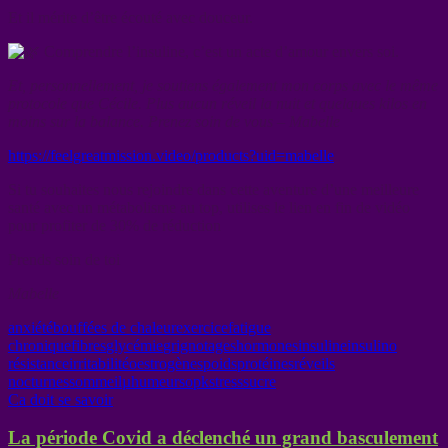
Et il mérite d’être écouté avec douceur.
Comprendre l’insuline, c’est un acte d’amour envers soi.
Et, personnellement, je soutiens également mon corps avec le même
protocole que Cécile. Plus aucun réveil la nuit et quelques kilos en
moins sur la balance. Prenez soin de vous – Mabelle
https://feelgreatmission.video/products?uid=mabelle
Si tu souhaites nous rejoindre dans cette aventure d’une meilleure
santé avec un métabolisme au top, utilises le lien en fin de vidéo
pour profiter de 30% de réduction
Prends soin de toi
Mabelle
anxiété
bouffées de chaleur
exercice
fatigue
chronique
fibres
glycémie
grignotages
hormones
insuline
insulino
résistance
irritabilité
oestrogènes
poids
protéines
réveils
nocturnes
sommeilµhumeur
sopk
stress
sucre
Ca doit se savoir
La période Covid a déclenché un grand basculement