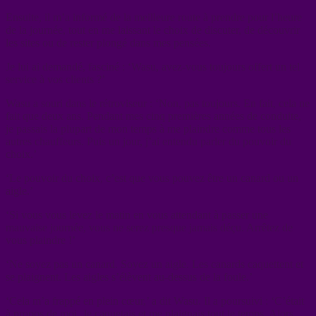
Ensuite, il m’a informé de la meilleure route à prendre pour l’heure
de la journée, tout en me laissant le choix de discuter, de découvrir
les sites ou de rester plongé dans mes pensées.
Je lui ai demandé, fasciné : ‘Wasu, avez-vous toujours offert un tel
service à vos clients ?’
Wasu a souri dans le rétroviseur : ‘Non, pas toujours. En fait, cela ne
fait que deux ans. Pendant mes cinq premières années de conduite,
je passais la plupart de mon temps à me plaindre comme tous les
autres chauffeurs. Puis un jour, j’ai entendu parler du pouvoir du
choix.’
‘Le pouvoir du choix, c’est que vous pouvez être un canard ou un
aigle.’
‘Si vous vous levez le matin en vous attendant à passer une
mauvaise journée, vous ne serez presque jamais déçu. Arrêtez de
vous plaindre !’
‘Ne soyez pas un canard. Soyez un aigle. Les canards caquettent et
se plaignent. Les aigles s’élèvent au-dessus de la foule.’
‘Cela m’a frappé en plein cœur,’ a dit Wasu. Il a poursuivi : ‘C’était
à propos de moi. Je caquetais et me plaignais tout le temps. Alors,