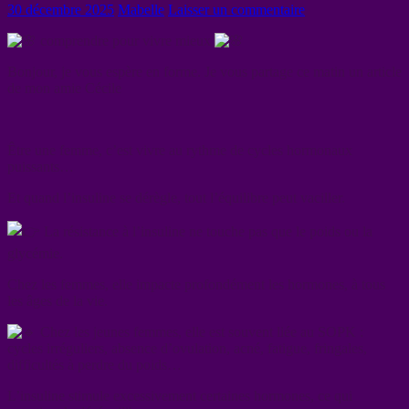
30 décembre 2025
Mabelle
Laisser un commentaire
comprendre pour vivre mieux
Bonjour, je vous espère en forme. Je vous partage ce matin un article
de mon amie Cécile
Être une femme, c’est vivre au rythme de cycles hormonaux
puissants…
Et quand l’insuline se dérègle, tout l’équilibre peut vaciller.
La résistance à l’insuline ne touche pas que le poids ou la
glycémie.
Chez les femmes, elle impacte profondément les hormones, à tous
les âges de la vie.
Chez les jeunes femmes, elle est souvent liée au SOPK :
cycles irréguliers, absence d’ovulation, acné, fatigue, fringales,
difficultés à perdre du poids…
L’insuline stimule excessivement certaines hormones, ce qui