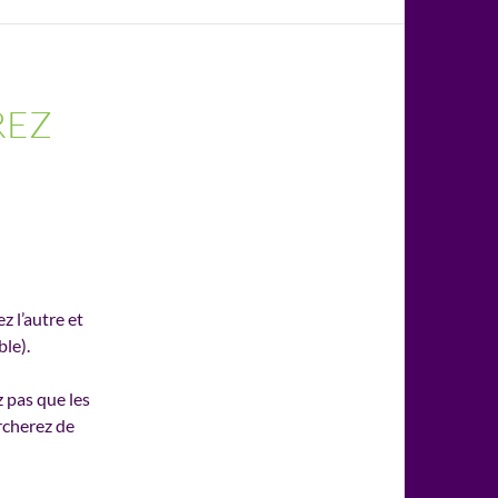
REZ
 l’autre et
ble).
 pas que les
rcherez de