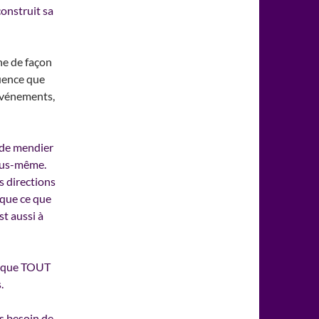
construit sa
 de mendier
vous-même.
s directions
 que ce que
st aussi à
r que TOUT
.
s besoin de