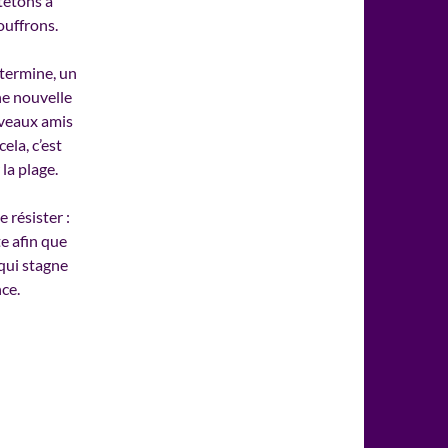
têtons à
ouffrons.
 termine, un
ne nouvelle
uveaux amis
ela, c’est
la plage.
 résister :
e afin que
qui stagne
nce.