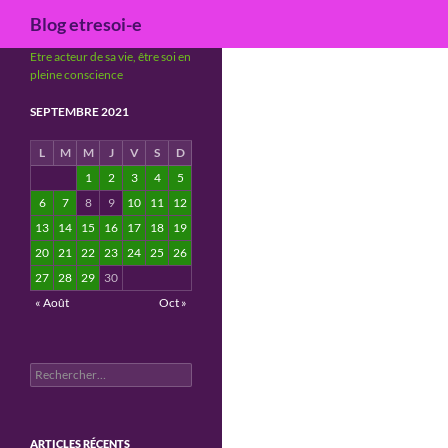
Recherche
Blog etresoi-e
Etre acteur de sa vie, être soi en
pleine conscience
SEPTEMBRE 2021
L
M
M
J
V
S
D
1
2
3
4
5
6
7
8
9
10
11
12
13
14
15
16
17
18
19
20
21
22
23
24
25
26
27
28
29
30
« Août
Oct »
Rechercher :
ARTICLES RÉCENTS