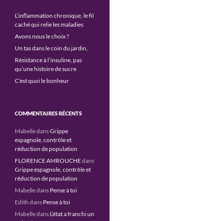
L’inflammation chronique, le fil
caché qui relie les maladies
Avons nous le choix ?
Un tas dans le coin du jardin,
Résistance à l’insuline, pas
qu’une histoire de sucre
C’est quoi le bonheur
COMMENTAIRES RÉCENTS
Mabelle
dans
Grippe
espagnole, contrôle et
réduction de population
FLORENCE AMROUCHE
dans
Grippe espagnole, contrôle et
réduction de population
Mabelle
dans
Pense à toi
Edith
dans
Pense à toi
Mabelle
dans
L’état a franchi un