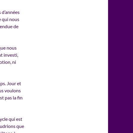
s d’années
e qui nous
étendue de
 que nous
t investi,
tion, ni
ps. Jour et
ous voulons
t pas la fin
cle qui est
oudrions que