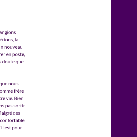
hangions
rions, la
 un nouveau
rer en poste,
s doute que
e que nous
comme frère
re vie. Bien
s pas sortir
Malgré des
nconfortable
il est pour