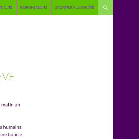
TIALITÉ
RESPONSABILITÉ
S’ADAPTER À LA SOCIÉTÉ
ÈVE
e matin un
es humains,
’une boucle