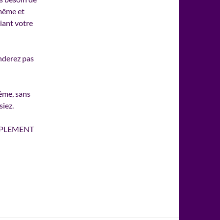
-même et
iant votre
nderez pas
ême, sans
siez.
SIMPLEMENT