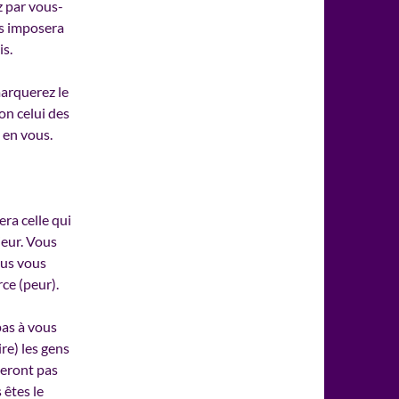
z par vous-
s imposera
is.
marquerez le
on celui des
 en vous.
era celle qui
ieur. Vous
ous vous
ce (peur).
pas à vous
re) les gens
teront pas
 êtes le