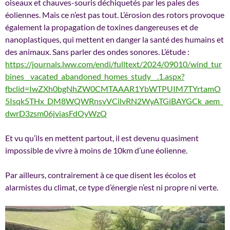
oiseaux et chauves-souris déchiquetés par les pales des
éoliennes. Mais ce n’est pas tout. L’érosion des rotors provoque
également la propagation de toxines dangereuses et de
nanoplastiques, qui mettent en danger la santé des humains et
des animaux. Sans parler des ondes sonores. L’étude :
https://journals.lww.com/endi/fulltext/2024/09010/wind_tur
bines__vacated_abandoned_homes_study__.1.aspx?
fbclid=IwZXh0bgNhZW0CMTAAAR1YbWTPUIM7TYrtamO
5Isqk5THx_DM8WQWRnsvVCilvRN2WyATGiBAYGCk_aem_
dwrD3zsm06jviasFdOyWzQ
Et vu qu’ils en mettent partout, il est devenu quasiment
impossible de vivre à moins de 10km d’une éolienne.
Par ailleurs, contrairement à ce que disent les écolos et
alarmistes du climat, ce type d’énergie n’est ni propre ni verte.