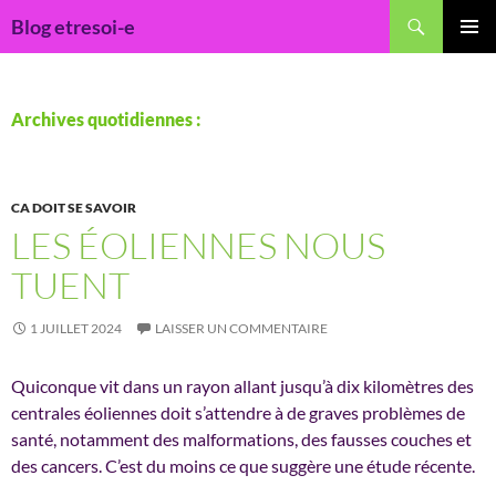
Recherche
Blog etresoi-e
ALLER
MENU
AU
PRINCI
CONTENU
Archives quotidiennes :
CA DOIT SE SAVOIR
LES ÉOLIENNES NOUS
TUENT
1 JUILLET 2024
LAISSER UN COMMENTAIRE
Quiconque vit dans un rayon allant jusqu’à dix kilomètres des
centrales éoliennes doit s’attendre à de graves problèmes de
santé, notamment des malformations, des fausses couches et
des cancers. C’est du moins ce que suggère une étude récente.