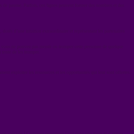
nes de paume. Parfois, ces lignes peuvent former des nombres et des
 dotés d’une intuition extraordinaire et représentant les partenaires
et vous ne pouvez pas mentir ou tromper cette personne de quelque
u tente de les tromper.
ent exploiter les ressources et les opportunités qui leur sont offertes.
onne spéciale ! Certaines personnes l’ont dans une main et d’autres