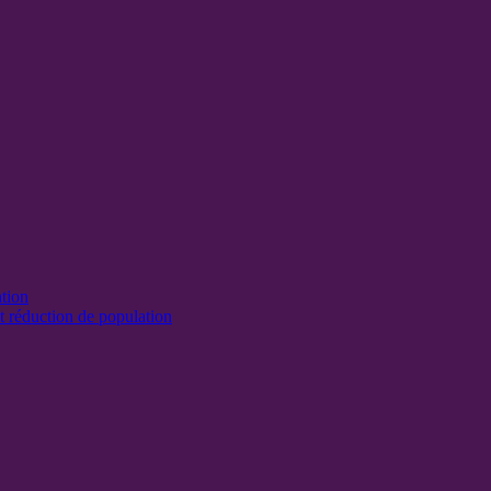
ation
t réduction de population