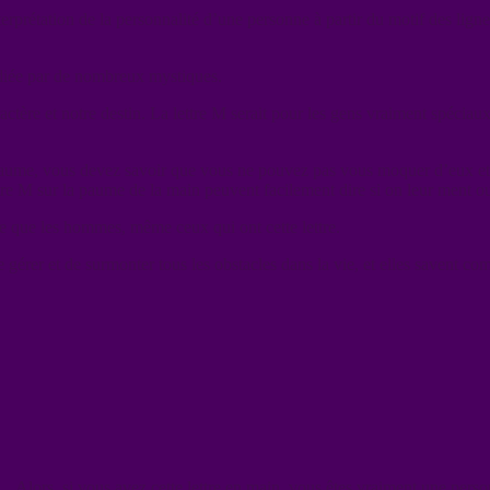
erprétation de la personnalité d’une personne à partir du motif des lig
étudiée par de nombreux mystiques.
tère et notre destin. La lettre M serait pour les gens vraiment spéciaux,
 la paume, vous devez savoir que vous ne pouvez pas vous moquer d’eux 
 lettre M sur la paume de la main peuvent facilement dire si on leur ment o
te que les hommes, même ceux qui ont cette lettre.
érer et de surmonter tous les obstacles dans la vie, et elles savent comm
s… Alors, si vous avez cette lettre en main, vous êtes vraiment une pers