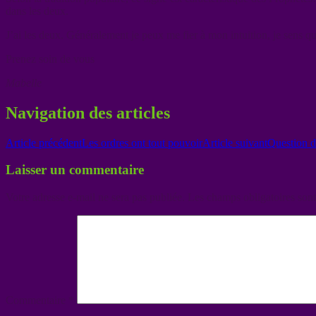
dans les deux.
J’ai les deux. Généralement je peux me fier à mon intuition, je sens q
Prenez soin de vous
Mabelle
Navigation des articles
Article précédent
Les ordres ont tout pouvoir
Article suivant
Question d
Laisser un commentaire
Votre adresse e-mail ne sera pas publiée.
Les champs obligatoires son
Commentaire
*