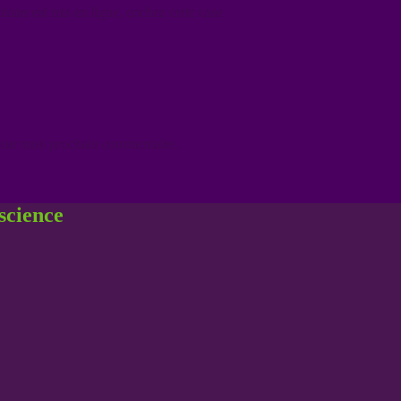
aire est mis en ligne, cochez cette case
 pour mon prochain commentaire.
nscience