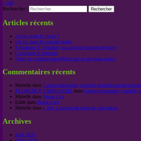
« Juil
Rechercher :
Articles récents
Avons nous le choix ?
Un tas dans le coin du jardin,
Résistance à l’insuline, pas qu’une histoire de sucre
C’est quoi le bonheur
Nous ne sommes pas définis par ce qui nous arrive
Commentaires récents
Mabelle
dans
Grippe espagnole, contrôle et réduction de popul
FLORENCE AMROUCHE
dans
Grippe espagnole, contrôle e
Mabelle
dans
Pense à toi
Edith
dans
Pense à toi
Mabelle
dans
L’état a franchi un point de non retour
Archives
août 2026
juillet 2026