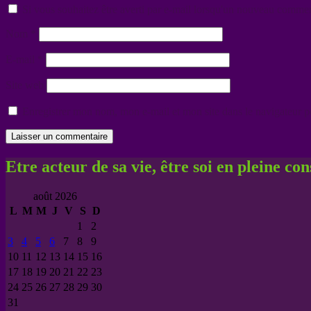
Si vous souhaitez être averti par e-mail lorsqu'un nouveau comment
Nom
*
E-mail
*
Site web
Enregistrer mon nom, mon e-mail et mon site dans le navigateur
Etre acteur de sa vie, être soi en pleine co
août 2026
L
M
M
J
V
S
D
1
2
3
4
5
6
7
8
9
10
11
12
13
14
15
16
17
18
19
20
21
22
23
24
25
26
27
28
29
30
31