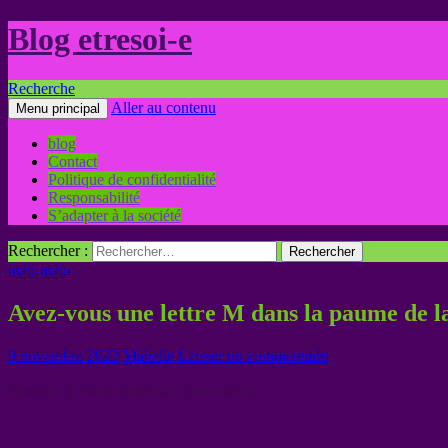
Blog etresoi-e
Recherche
Aller au contenu
Menu principal
blog
Contact
Politique de confidentialité
Responsabilité
S’adapter à la société
Rechercher :
méli-mélo
Avez-vous une lettre M dans la paume de l
9 novembre 2023
Mabelle
Laisser un commentaire
Bonjour, je vous espère en pleine forme.