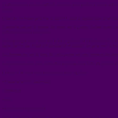
La chiromancie est une méthode ancienne pour prédire l’avenir et l’int
lettres.
L’une de ces lettres peut être la lettre M, dont la signification a été 
Comme beaucoup le croient, les lignes sur la paume révèlent notre carac
parfaits pour toute entreprise.
Si les gens que vous aimez ont la lettre spéciale M à l’intérieur de
façon que ce soit. Étant très intelligents et intuitifs, les gens avec la
Les femmes qui ont la lettre M sur la paume ont une intuition plus for
Les personnes avec cette lettre dans la paume sont dotés du pouvoir de g
La lettre « M » sur votre paume peut aussi signifier :
• Compétences en leadership
• Puissance
• Joie
• Excellentes opportunités
Selon la tradition populaire, ce signe est caractéristique des Prophète