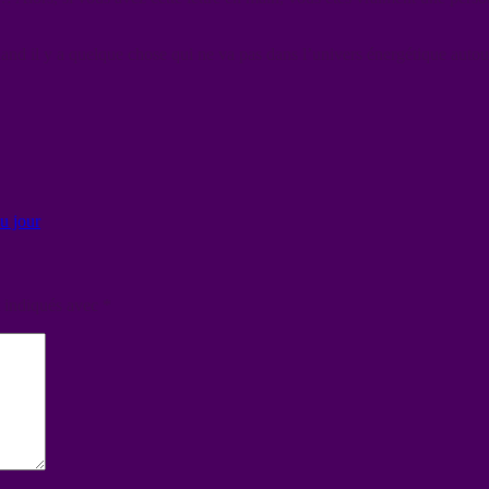
uand il y a quelque chose qui ne va pas dans l’univers énergétique autou
u jour
t indiqués avec
*