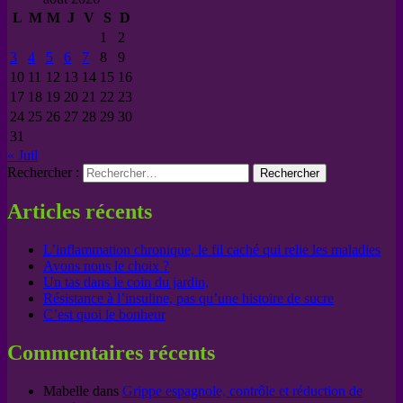
L
M
M
J
V
S
D
1
2
3
4
5
6
7
8
9
10
11
12
13
14
15
16
17
18
19
20
21
22
23
24
25
26
27
28
29
30
31
« Juil
Rechercher :
Articles récents
L’inflammation chronique, le fil caché qui relie les maladies
Avons nous le choix ?
Un tas dans le coin du jardin,
Résistance à l’insuline, pas qu’une histoire de sucre
C’est quoi le bonheur
Commentaires récents
Mabelle
dans
Grippe espagnole, contrôle et réduction de