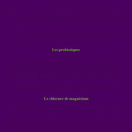
articulaires.
Puisque le sirop de sureau agit lorsque le virus est installé, mais qu’il
stimule aussi le système immunitaire, vous pouvez le prendre aussi
bien en cas d’infection que de manière préventive.
Prenez 1 ou 2 cuillères à café par jour. Vous pouvez l’ajouter à votre
eau de boisson, du yaourt ou de la compote de fruits.
Les probiotiques
Ils sont composés de bactéries et levures vivantes appartenant à la
flore intestinale. Ils rééquilibrent la flore intestinale, capitale pour
l’immunité, et protègent des infections en créant une barrière
intestinale aux germes pathogènes, notamment les virus.
Personnellement je les utilise durant toute la période hivernale
Le chlorure de magnésium
En prévention, diluez un sachet (20 grammes) dans un litre d’eau.
Buvez un quart à un tiers de verre par jour au début. Ensuite vous
pourrez augmenter les doses sans trop de précipitation (le chlore
désinfecte le tube digestif mais utilisez prudemment si vous ne