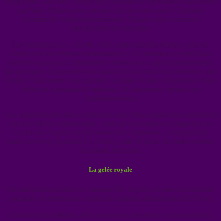
Hippocrate. En effet, il existe une panoplie de substances concoctées
par Mère Nature pour prendre soin de notre santé. Certaines
stimulent le système immunitaire, d’autres sont carrément
bactéricides ou virucides.
Les vitamines A, C, D, B6, B12, mais aussi les folates, et le fer
renforcent nos défenses immunitaires. Ces vitamines et minéraux
présents dans notre alimentation stimulent les agents immunitaires
qui protègent l’organisme tout autant des infections bactériennes que
virales. Consommez des épinards, carottes et autres légumes et fruits
riches en vitamines et minéraux. Si nécessaire, prenez une
supplémentation.
Les oligoéléments zinc et sélénium sont d’une importance essentielle
pour la défense immunitaire. Ainsi que le complexe Oligostim de
Cuivre-Or-Argent, en prévention dès l’automne, 1 comprimé le
matin au réveil, pendant 1 à 2 mois, puis 10 jours par mois pendant
la période hivernale.
La gelée royale
Particulièrement riche en vitamine B5, la gelée royale est tout à fait
indiquée en prévention contre les maladies infectieuses de l’hiver.
Comme tout fortifiant, elle favorise les processus d’auto-guérison.