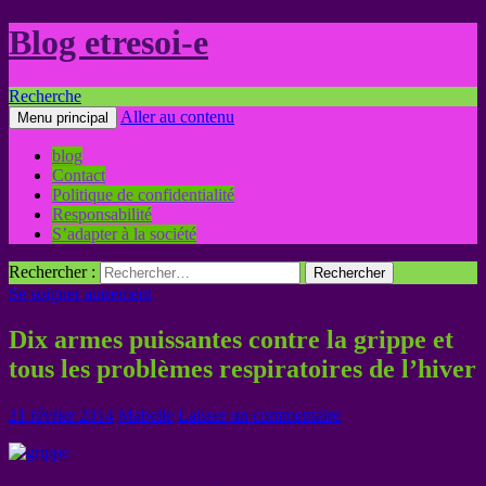
Blog etresoi-e
Recherche
Aller au contenu
Menu principal
blog
Contact
Politique de confidentialité
Responsabilité
S’adapter à la société
Rechercher :
Se soigner autrement
Dix armes puissantes contre la grippe et
tous les problèmes respiratoires de l’hiver
21 février 2014
Mabelle
Laisser un commentaire