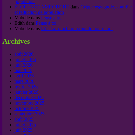
population
FLORENCE AMROUCHE
dans
Grippe espagnole, contrôle
et réduction de population
Mabelle
dans
Pense à toi
Edith
dans
Pense à toi
Mabelle
dans
L’état a franchi un point de non retour
Archives
août 2026
juillet 2026
juin 2026
mai 2026
avril 2026
mars 2026
février 2026
janvier 2026
décembre 2025
novembre 2025
octobre 2025
septembre 2025
août 2025
juillet 2025
juin 2025