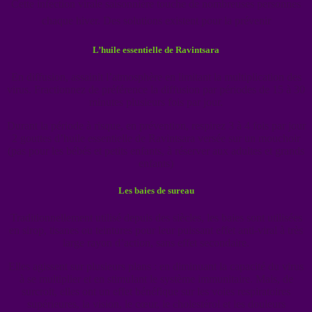
Cette infection virale saisonnière touche de nombreuses personnes
chaque hiver. Des solutions existent pour la prévenir
L’huile essentielle de Ravintsara
En diffusion, assainit l’atmosphère en limitant la multiplication des
virus. Fractionnez de préférence la diffusion par périodes de 15 à 30
minutes plusieurs fois par jour.
Durant la période à risque, en prévention, respirez 3 à 4 fois par jour
2 gouttes d’huile essentielle de Ravintsara versée sur un mouchoir
(pas pour les bébés et petits enfants, à réserver aux adultes et grands
enfants)
Les baies de sureau
Traditionnellement utilisé depuis des siècles, les baies sont utilisées
en sirop, tisanes ou teintures pour leur puissant effet anti-viral à très
large rayon d’action, sans effet secondaire.
Elles agissent sur plusieurs plans : en diminuant la capacité du virus
à se multiplier et en stimulant le système immunitaire. Mais, de
surcroit, elles ont un effet bénéfique sur les voies respiratoires
supérieures, la vision, le cœur, le cholestérol et les douleurs