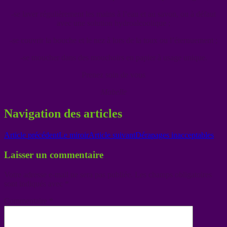
-se laver régulièrement les mains à l’eau et au savon, ou à défaut
avec une solution hydroalcoolique ;
-se couvrir la bouche et le nez à lors de la toux ou l’éternuement ;
-se moucher dans des mouchoirs en papier à usage unique.
Prenez soin de vous
Mabelle
Navigation des articles
Article précédent
Le miroir
Article suivant
Dérapages inacceptables
Laisser un commentaire
Votre adresse e-mail ne sera pas publiée.
Les champs obligatoires
sont indiqués avec
*
Commentaire
*