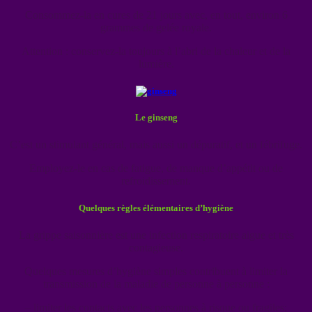
Consommez-la en cures de 21 jours avec, en tout, environ 6
grammes de gelée royale.
Attention : conservez-la toujours à l’abri de la chaleur et de la
lumière.
Le ginseng
C’est un stimulant général, mais aussi un dépuratif, et un fébrifuge.
Employez-le en cas de fatigue, de manque d’appétit ou de
refroidissement.
Quelques règles élémentaires d’hygiène
La grippe saisonnière est une infection respiratoire aigue et très
contagieuse.
Quelques mesures d’hygiène simples contribuent à limiter la
transmission de la maladie de personne à personne :
– limiter les contacts avec les personnes à risque ou fragiles;