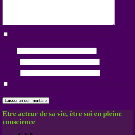
Si vous souhaitez être averti par e-mail lorsqu'un nouveau
commentaire est mis en ligne, cochez cette case
Nom
*
E-mail
*
Site web
Enregistrer mon nom, mon e-mail et mon site dans le navigateur
pour mon prochain commentaire.
Etre acteur de sa vie, être soi en pleine
conscience
août 2026