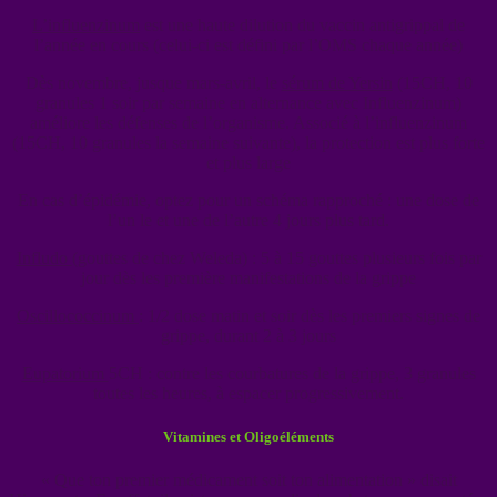
L’influenzinum
est une haute dilution du vaccin antigrippal de
l’année en cours (celui-ci est défini par l’OMS chaque année)
Dès novembre, jusque mars-avril, le
sérum de Yersin
(15CH, 10
granules 1 soir par semaine en alternance avec Influenzinum)
améliore les défenses de l’organisme. Associé à l’influenzinum
(15CH, 10 granules la semaine suivante), la protection est plus forte
et plus large
En cas d’épidémie, optez pour un schéma rapproché : une dose de
l’un le et une de l’autre 4 jours plus tard.
Infludo
(gouttes de chez Weleda) : 5 à 15 gouttes plusieurs fois par
jour dès les première manifestations de la grippe
Oscillococcinum
: 1/2 dose matin et soir dès les premiers signes de
grippe, durant 2 à 3 jours
Eupatorium
5CH : contre les courbatures de la grippe, 3 granules
toutes les heures, à espacer progressivement.
Vitamines et Oligoéléments
« Que ton premier médicament soit ton alimentation » disait