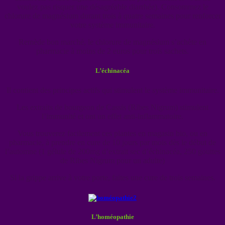
voulez pas risquer une désagréable diarrhée). Consommez le
chlorure de magnésium durant trois à quatre semaines pour renforcer
votre système immunitaire.
Remède bon marché, le chlorure de magnésium s’achète en
pharmacie à moins de 2 euros pour trois sachets.
L’échinacéa
Il contient des principes actifs qui stimulent le système immunitaire.
Les extraits de bourgeon de Cassis (Ribes Nigrum) stimulent
l’immunité et ont un effet anti-inflammatoire.
Vous trouverez facilement ces plantes en magasin bio, ou en
pharmacie, à prendre en cure de 10 jours par mois dès le début de
l’automne (1 gélule de 200mg d’extrait sec d’échinacéa, 250 gouttes
de Ribes Nigrum pour un adulte)
Si la grippe arrive à votre porte, faites une cure de trois semaines.
L’homéopathie