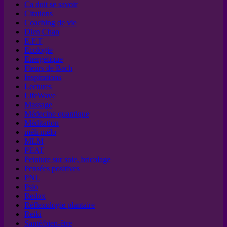
Ca doit se savoir
Citations
Coaching de vie
Dien Chan
E.F.T
Ecologie
Energétique
Fleurs de Bach
Inspirations
Lectures
LifeWave
Massage
Médecine quantique
Méditation
méli-mélo
MLM
PEAT
Peinture sur soie, bricolage
Pensées positives
PNL
Psio
Redox
Réflexologie plantaire
Reiki
Santé/bien-être