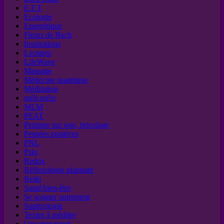
E.F.T
Ecologie
Energétique
Fleurs de Bach
Inspirations
Lectures
LifeWave
Massage
Médecine quantique
Méditation
méli-mélo
MLM
PEAT
Peinture sur soie, bricolage
Pensées positives
PNL
Psio
Redox
Réflexologie plantaire
Reiki
Santé/bien-être
Se soigner autrement
Sophrologie
Textes à méditer
Uncategorized