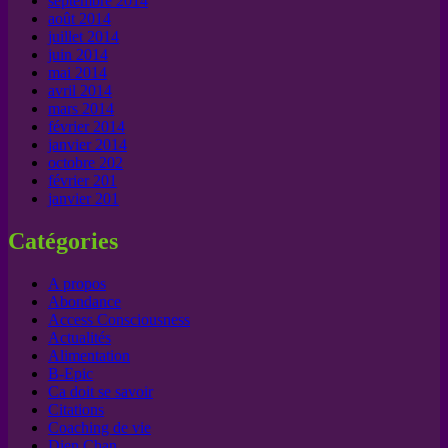
septembre 2014
août 2014
juillet 2014
juin 2014
mai 2014
avril 2014
mars 2014
février 2014
janvier 2014
octobre 202
février 201
janvier 201
Catégories
A propos
Abondance
Access Consciousness
Actualités
Alimentation
B-Epic
Ca doit se savoir
Citations
Coaching de vie
Dien Chan