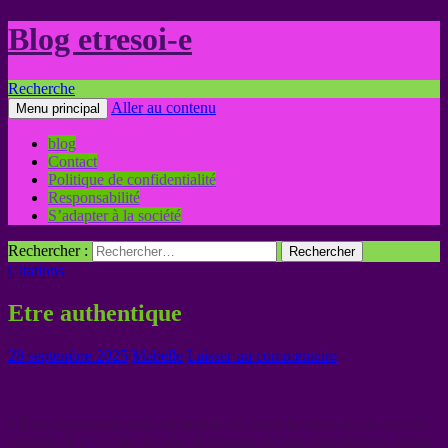
Blog etresoi-e
Recherche
Aller au contenu
Menu principal
blog
Contact
Politique de confidentialité
Responsabilité
S’adapter à la société
Rechercher :
Citations
Etre authentique
28 septembre 2025
Mabelle
Laisser un commentaire
« Être authentique dans un monde qui punit la vérité est un acte de
courage. Il n’y a rien de plus dangereux qu’une personne qui refuse