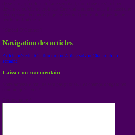
de se taire, qui refuse de faire semblant, qui refuse de s’incliner
devant ce qu’elle ne croit pas. Être vrai a un prix, mais il a aussi une
récompense : la liberté. Et je préfère tout perdre plutôt que de me
perdre moi-même. »
[ Sinéad O’Connor ]
Navigation des articles
Article précédent
Citation du jour
Article suivant
Citation de la
semaine
Laisser un commentaire
Votre adresse e-mail ne sera pas publiée.
Les champs obligatoires
sont indiqués avec
*
Commentaire
*