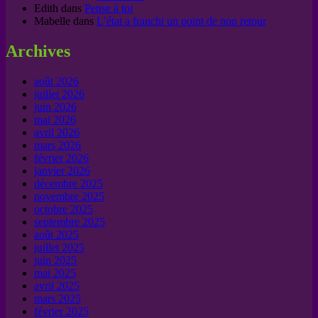
Edith
dans
Pense à toi
Mabelle
dans
L’état a franchi un point de non retour
Archives
août 2026
juillet 2026
juin 2026
mai 2026
avril 2026
mars 2026
février 2026
janvier 2026
décembre 2025
novembre 2025
octobre 2025
septembre 2025
août 2025
juillet 2025
juin 2025
mai 2025
avril 2025
mars 2025
février 2025