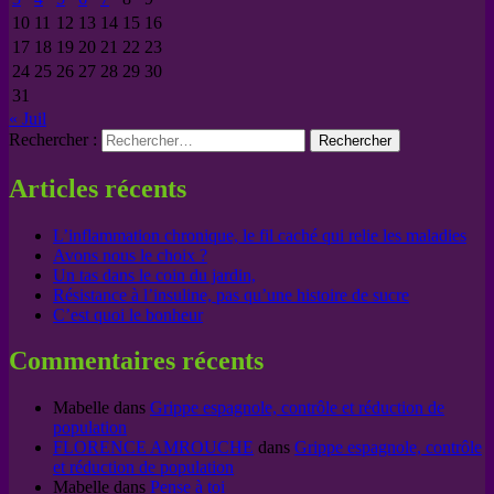
10
11
12
13
14
15
16
17
18
19
20
21
22
23
24
25
26
27
28
29
30
31
« Juil
Rechercher :
Articles récents
L’inflammation chronique, le fil caché qui relie les maladies
Avons nous le choix ?
Un tas dans le coin du jardin,
Résistance à l’insuline, pas qu’une histoire de sucre
C’est quoi le bonheur
Commentaires récents
Mabelle
dans
Grippe espagnole, contrôle et réduction de
population
FLORENCE AMROUCHE
dans
Grippe espagnole, contrôle
et réduction de population
Mabelle
dans
Pense à toi