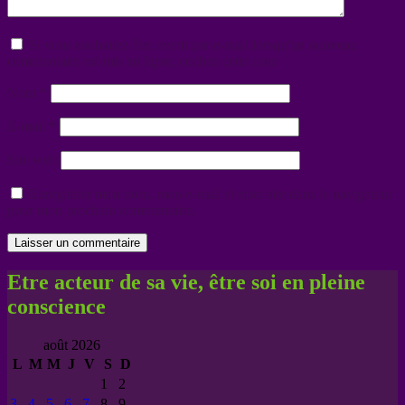
Si vous souhaitez être averti par e-mail lorsqu'un nouveau
commentaire est mis en ligne, cochez cette case
Nom
*
E-mail
*
Site web
Enregistrer mon nom, mon e-mail et mon site dans le navigateur
pour mon prochain commentaire.
Etre acteur de sa vie, être soi en pleine
conscience
août 2026
L
M
M
J
V
S
D
1
2
3
4
5
6
7
8
9