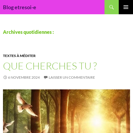
Recherche
Blog etresoi-e
ALLER
MENU
AU
PRINCI
CONTENU
Archives quotidiennes :
TEXTES À MÉDITER
QUE CHERCHES TU ?
6 NOVEMBRE 2024
LAISSER UN COMMENTAIRE