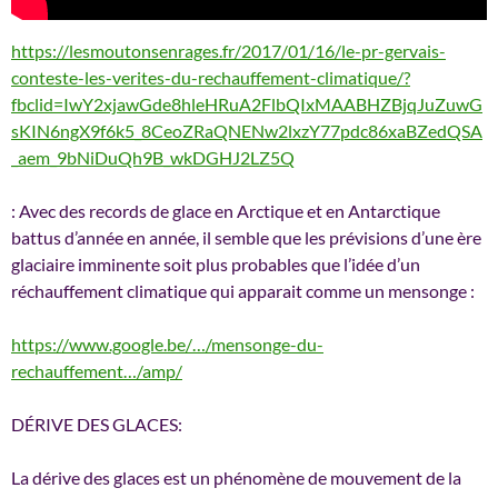
https://lesmoutonsenrages.fr/2017/01/16/le-pr-gervais-
conteste-les-verites-du-rechauffement-climatique/?
fbclid=IwY2xjawGde8hleHRuA2FlbQIxMAABHZBjqJuZuwG
sKIN6ngX9f6k5_8CeoZRaQNENw2lxzY77pdc86xaBZedQSA
_aem_9bNiDuQh9B_wkDGHJ2LZ5Q
: Avec des records de glace en Arctique et en Antarctique
battus d’année en année, il semble que les prévisions d’une ère
glaciaire imminente soit plus probables que l’idée d’un
réchauffement climatique qui apparait comme un mensonge :
https://www.google.be/…/mensonge-du-
rechauffement…/amp/
DÉRIVE DES GLACES:
La dérive des glaces est un phénomène de mouvement de la