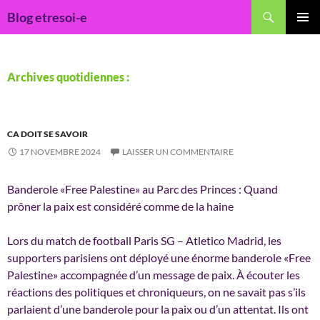
Recherche
Blog etresoi-e
ALLER
MENU
AU
PRINCI
CONTENU
Archives quotidiennes :
CA DOIT SE SAVOIR
17 NOVEMBRE 2024
LAISSER UN COMMENTAIRE
Banderole «Free Palestine» au Parc des Princes : Quand
prôner la paix est considéré comme de la haine
Lors du match de football Paris SG – Atletico Madrid, les
supporters parisiens ont déployé une énorme banderole «Free
Palestine» accompagnée d’un message de paix. À écouter les
réactions des politiques et chroniqueurs, on ne savait pas s’ils
parlaient d’une banderole pour la paix ou d’un attentat. Ils ont