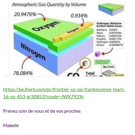
https://be.iherb.com/pr/frontier-co-op-frankincense-tears-
16-oz-453-g/30853?rcode=JWX7929c
Prenez soin de vous et de vos proches
Mabelle