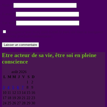
Nom
*
E-mail
*
Site web
Enregistrer mon nom, mon e-mail et mon site dans le navigateur
pour mon prochain commentaire.
Etre acteur de sa vie, être soi en pleine
conscience
août 2026
L
M
M
J
V
S
D
1
2
3
4
5
6
7
8
9
10
11
12
13
14
15
16
17
18
19
20
21
22
23
24
25
26
27
28
29
30