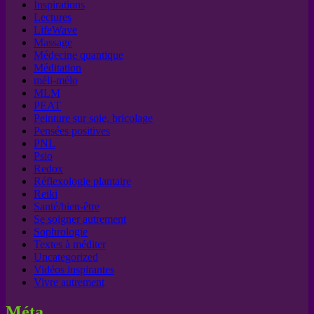
Inspirations
Lectures
LifeWave
Massage
Médecine quantique
Méditation
méli-mélo
MLM
PEAT
Peinture sur soie, bricolage
Pensées positives
PNL
Psio
Redox
Réflexologie plantaire
Reiki
Santé/bien-être
Se soigner autrement
Sophrologie
Textes à méditer
Uncategorized
Vidéos inspirantes
Vivre autrement
Méta