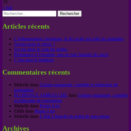
31
« Juil
Rechercher :
Articles récents
L’inflammation chronique, le fil caché qui relie les maladies
Avons nous le choix ?
Un tas dans le coin du jardin,
Résistance à l’insuline, pas qu’une histoire de sucre
C’est quoi le bonheur
Commentaires récents
Mabelle
dans
Grippe espagnole, contrôle et réduction de
population
FLORENCE AMROUCHE
dans
Grippe espagnole, contrôle
et réduction de population
Mabelle
dans
Pense à toi
Edith
dans
Pense à toi
Mabelle
dans
L’état a franchi un point de non retour
Archives