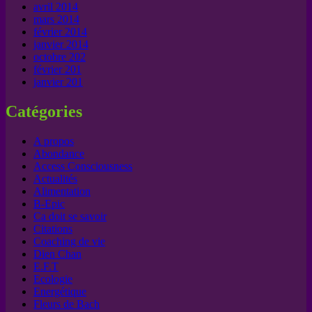
avril 2014
mars 2014
février 2014
janvier 2014
octobre 202
février 201
janvier 201
Catégories
A propos
Abondance
Access Consciousness
Actualités
Alimentation
B-Epic
Ca doit se savoir
Citations
Coaching de vie
Dien Chan
E.F.T
Ecologie
Energétique
Fleurs de Bach