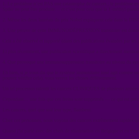
1. Le problème n’est PAS une catastrophe de cancers ; le problème
Spike ne peut être produite… et c’est pour cela que la 1-méthyl-pseu
2. Même les deux lauréats du prix Nobel expliquent cela dans la DISCU
3. Une preuve de cette IMMUNODÉPRESSION transitoire est donnée par
Cela a été observé et rapporté (dans des publications évaluées par les 
Et plus récemment, une publication scientifique a directement mention
4. Que provoque une immunosuppression transitoire au niveau du sy
Eh bien, si je vous dis que le système immunitaire inné agit comm
pouvez vérifier cela), vous verrez les choses différemment.
Un tel processus ralentit les cancers CLINIQUES de plusieurs anné
Cependant… une fois que ces freins sont supprimés — ce qui est pré
Les cancers, quel que soit leur type, flambent.
Chez ces personnes, nous voyons des cancers extrêmement rapides qu
Quand j’ai parlé avec des chefs de réanimation en Belgique et en Fran