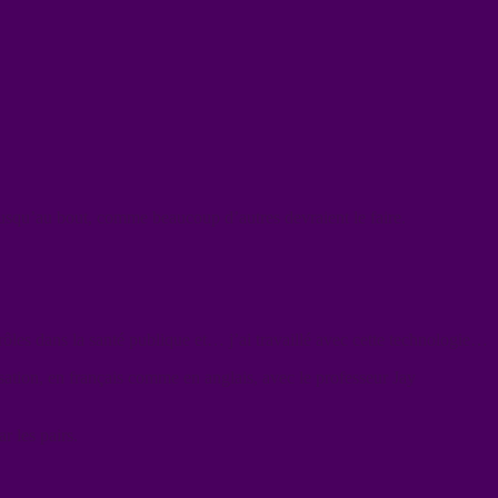
jusqu’au bout, comme beaucoup d’autres devraient le faire.
ôles dans la santé publique et… j’ai travaillé avec cette technologie…
sation, en français comme en anglais, avec le professeur Jay
r les pairs.