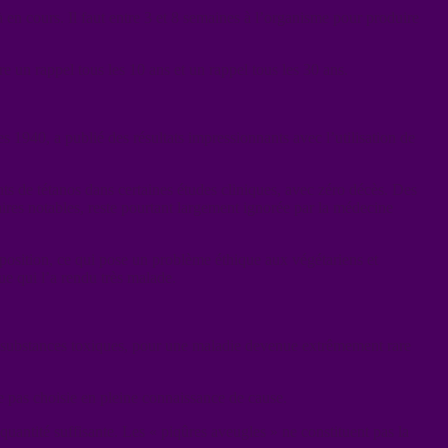
 en cours. Il faut entre 3 et 8 semaines à l’organisme pour produire
e un rappel tous les 10 ans et un rappel tous les 30 ans.
1940, a publié des résultats impressionnants avec l’utilisation de
ts de tétanos dans certaines études cliniques, avec zéro décès. Des
daires notables, reste pourtant largement ignorée par la médecine
position, ce qui pose un problème éthique aux végétariens et
que qui l’a rendu très malade.
 de substances toxiques, pour une maladie devenue extrêmement rare
e pas choisie en pleine connaissance de cause.
n quantité suffisante. Les « piqûres aveugles » ne constituent pas la