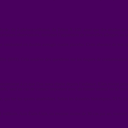
yde, du 2-phénoxyéthanol, du Triton X-100, ainsi que des résidus de cas
rtaines observations, favoriser l’apparition de nouvelles allergies au lai
nique randomisé en double aveugle contre placebo. Cette absence de tes
ffée (BHI). Cela soulève des questions sur les risques de contaminatio
ntrairement à ce que l’on nous répète depuis l’enfance. Elles vivent pr
faible, sauf en cas de contact important avec du fumier animal ou de trava
 qui tue les spores anaérobies. Selon les données historiques, 95 % du d
11 millions. Aux États-Unis, on recense moins de 30 cas par an, souvent 