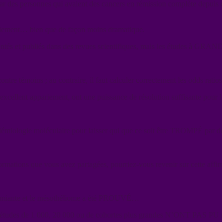
 par des personnes qui avaient des cancers en rémission complète depuis 
également… bien que de façon moins dramatique.
ntés et publiés dans des revues scientifiques, mais les études à GRA
 contre témoins ; au contraire, il faut calculer correctement les odds ra
excellent appariement, ont une puissance de résolution suffisante pour l
démiologie moléculaire pour laisser qui que ce soit être TROMPÉ par des
informations que vous avez partagées, pourriez-vous revenir sur cette af
 l’amiante et le mésothéliome a été PROUVÉ…
s études de 1 000, 20 000 ou de cohortes plus grandes N’ONT PAS PU 