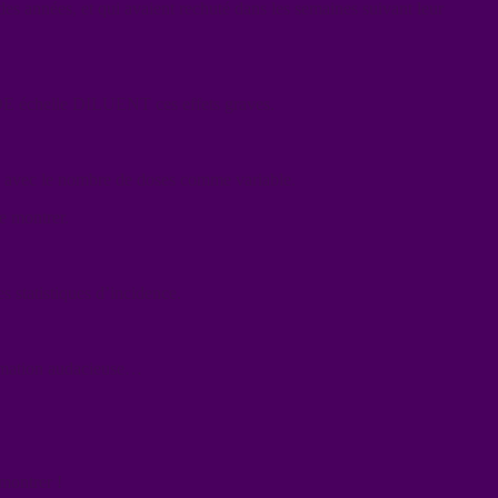
des années, et qui avaient rechuté dans les semaines suivant leur
NDE échelle DILUENT ces effets graves.
tios avec le nombre de doses comme variable.
e montrer.
 statistiques d’incidence.
firmation audacieuse…
montrer !