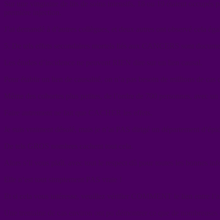
Sur une vingtaine de lits de soins intensifs, 18 ou 19 étaient occupés
première injection.
J’ai demandé à d’autres collègues, et deux autres ont observé cela 
5. De tels effets secondaires mortels liés aux CANCERS sont docume
Les études d’incidence ne peuvent RIEN dire sur un lien causal.
Pour établir un lien de causalité, on n’a pas besoin de millions de cas
Même des cohortes plus petites, de l’ordre de 700 personnes, avec un 
Faire autrement ne fait que CACHER les effets.
Je suis vraiment désolé, mais je n’ai PAS dirigé un département d’épi
De tels GROS nombres cachent tout cela.
Alors s’il vous plaît, avec tout le respect dû pour toutes les bonnes 
Elle n’est tout simplement PAS vraie !
Et si cela vous intéresse, veuillez vérifier COMMENT le lien entre
Une trentaine de cas environ ont pu démontrer ce que de nombreuse