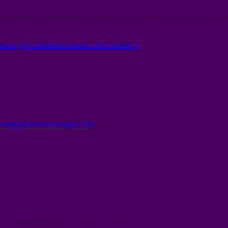
t en réalité du DTaP et non d’un simple vaccin contre le tétanos. Cette
nsonges
rouille
tétanos
vache folle
vitamine C
manipulation
mensonges
vivre
e, inimaginable pour la majorité des gens.