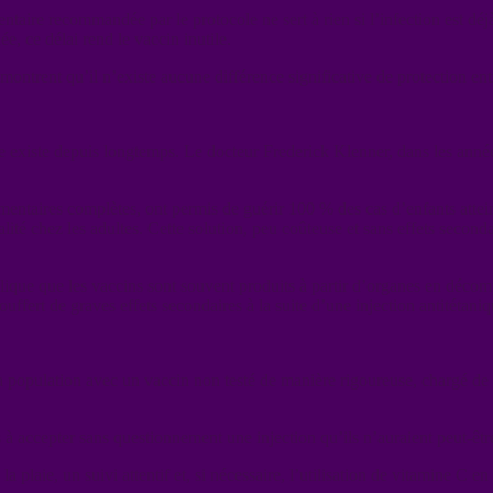
ire recommandée par le protocole ne sert à rien si l’infection est déjà
e, ce délai rend le vaccin inutile.
ontrent qu’il n’existe aucune différence significative de protection entr
 existe depuis longtemps. Le docteur Frederick Klenner, dans les années 
entaires complètes, ont permis de guérir 100 % des cas d’enfants attein
alité chez les adultes. Cette solution, peu coûteuse et sans effets secon
lique que les vaccins sont souvent produits à partir d’organes en décom
ouffert de graves effets secondaires à la suite d’une injection antitétani
er la population avec un vaccin non testé de manière rigoureuse, chargé
 à accepter sans questionnement une injection qu’ils n’auraient peut-êtr
la plaie, un suivi attentif et, si nécessaire, l’utilisation de vitamine C e