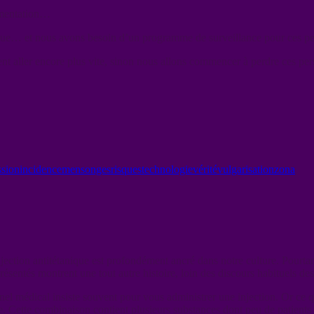
gmentation…
sque… et nous avons besoin d’un programme de surveillance pour ces 
ivent aller encore plus vite, sinon nous allons commencer à perdre ces
sion
incidence
mensonges
risques
technologie
vérité
vulgarisation
zona
jection antitétanique est profondément ancré dans notre culture. Pourta
présentés montrent une tout autre histoire, loin des discours habituels de
el médical insiste souvent pour vous administrer une injection. Or ce 
e. Cette combinaison contient plusieurs substances dont peu de patients