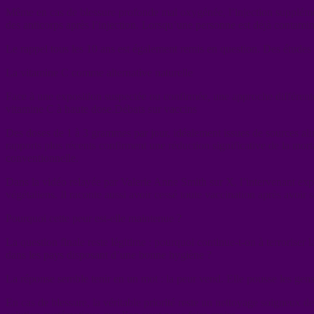
Même en cas de blessure profonde mal oxygénée, l’injection supplémenta
des anticorps après l’injection. Lorsqu’une personne est déjà contaminé
Le rappel tous les 10 ans est également remis en question. Des études m
La vitamine C comme alternative naturelle
Face à une exposition suspectée ou confirmée, une approche différente
vitamine C à haute dose.Débats sur vaccins
Des doses de 1 à 3 grammes par jour, idéalement issues de sources alim
rapports plus récents confirment une réduction significative de la mort
conventionnelle.
Dans la vidéo relayée par Valerie Anne Smith sur X, l’intervenant exp
végétaliens. Il raconte aussi avoir cessé toute vaccination après avoir s
Pourquoi cette peur est-elle maintenue ?
La question finale reste légitime : pourquoi continue-t-on à terroris
dans les pays disposant d’une bonne hygiène ?
La réponse semble tenir en un mot : la peur vend. Elle pousse les gens
En cas de blessure, la véritable priorité reste un nettoyage soigneux de 