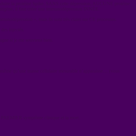
roduire la protéine Spike. SANS cette dépression, AUCUNE protéine
antigène, il faut créer une immunodépression INNÉE.
munodépression », mais ils sont très clairs sur CE processus.
des injectés.
pagne si je me souviens bien.
 même qu’une masse cellulaire mesurable n’apparaisse… (vous
le PREMIER symptôme clinique et la mort.