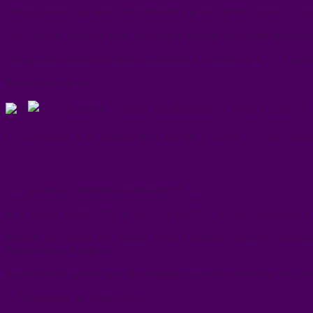
“Nous n’avons pas besoin de prétendre que les ARNm causent le can
“Des cancers observés après vaccination seraient inexistants, anecdoti
“les grandes études d’incidence suffiraient à conclure qu’il n’y a pas
Martin Zizi répond :
« ALERTE — même des personnes de bonne foi peuvent ê
C’est pourquoi je me permets de ne pas être d’accord — d’être fortem
—– Qui suis-je pour être en désaccord ? —–
Je m’appelle Martin ZIZI, je suis l’ancien CSO (ancien responsable sc
Pendant des années, j’ai expliqué ici de nombreux concepts compliqués 
Bhattacharya, d’ailleurs.
Je vais bientôt publier avec des collègues un article évalué par les pair
–– Maintenant, les points précis —–