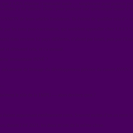
 est que l’ARN déprime l’immunité innée — simplement pour pouvoir p
do-uridine a été utilisée. Donc, pour produire une quelconque masse d’
SSION de leurs articles fondateurs. Ils évitent de qualifier cela d’« im
 les zona post-vaccination, qui semblent apparaître chez 1,8 à 3 % 
pairs) dans environ 12 pays différents, d’abord par Israël, puis par l’Es
né et démontré cela, et l’a mesuré.
stème immunitaire INNÉ ?
e un mécanisme de freinage du développement précoce du cancer AVANT
es…
cisément le rôle de la 1MPU — alors devinez quoi ?
i étaient auparavant extrêmement rares. Souvent moins d’un an entre 
ce, durant l’été 2021, les deux m’ont dit la même chose.