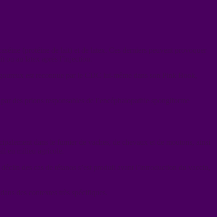
éine (protéine de lait) et de latex. Ces derniers peuvent provoquer
t ou au latex après l’injection.
t rigoureux est reconnue par le CDC lui-même dans son Pink Book,
n par des prions responsables de l’encéphalopathie spongiforme
incipalement dans le fumier de vaches, de chevaux et de moutons, ainsi
il en milieu agricole.
éclin des cas de tétanos s’est produit avant l’introduction du vaccin,
dans des contextes très spécifiques.