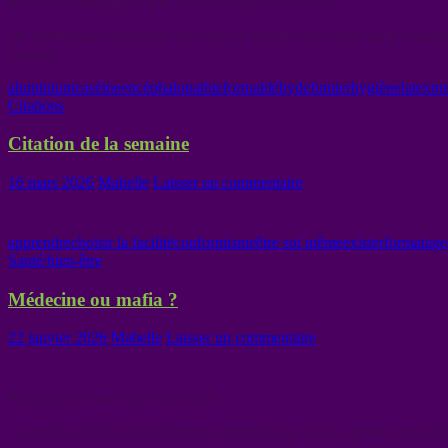
solution systématique que l’on veut nous faire croire.
De nombreuses personnes ont reçu ce vaccin sans savoir qu’il s’agissai
connue.
aluminium
caséine
encéphalopathie
formaldéhyde
fumier
hygiène
latex
me
Citations
Citation de la semaine
16 mars 2026
Mabelle
Laisser un commentaire
apprendre
choisir la facilité
conformisme
être soi même
exister
formatage
Santé/bien-être
Médecine ou mafia ?
22 janvier 2026
Mabelle
Laisser un commentaire
Bonjour, je vous espère en forme.
Le monde médical est tellement corrompu que c’est a peine concevabl