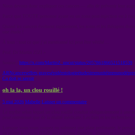
Nous devons donc expliquer ces cancers — afin de prévenir leur au
Parce que TOUTE personne ayant eu un zona post-injection est à ri
Quand les cancers évoluent rapidement, les soins et les thérapies do
une étude !
À tous : tout ce que j’ai mentionné ici peut être vérifié…
Prof. Dr Martin ZIZI »
Source :
https://x.com/MartinZ_uncut/status/2057861866521518539
ARN
cancers
effets graves
épidémiologie
études
immunité
immunodépres
Ca doit se savoir
oh la la, un clou rouillé !
5 mai 2026
Mabelle
Laisser un commentaire
Le mythe selon lequel un clou rouillé conduit obligatoirement à une in
peur entretenue que de la réalité médicale. Les faits et les recherches 
Lorsque vous vous coupez ou subissez une plaie perforante, le personn
en réalité le vaccin DTaP, qui combine diphtérie, tétanos et coqueluch