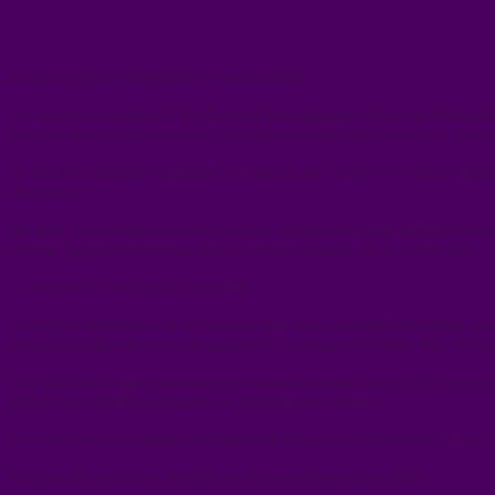
Ce que contient réellement le vaccin DTaP
Le vaccin inclut jusqu’à 0,625 mg d’aluminium par dose, du formaldéh
des réactions anaphylactiques chez les personnes allergiques et, selon ce
Le toxoïde tétanique lui-même n’a jamais fait l’objet d’un essai cli
chapitre 21.
De plus, ce toxoïde est cultivé sur une infusion de cœur de bœuf chau
bovine, également connue sous le nom de maladie de la vache folle.
Le tétanos ne vient pas de la rouille
Les spores du tétanos ne se trouvent pas dans la rouille elle-même, co
que parfois dans le sol ou la poussière. Le risque réel reste donc très 
Une plaie qui saigne correctement nettoyée expose la zone à l’oxygène,
grâce à une meilleure hygiène et aux soins des plaies.
Les chances de contracter réellement le tétanos sont estimées à 1 sur 
Pourquoi le vaccin ne protège pas en cas d’exposition réelle