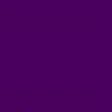
personnes…
 personnes… simplement parce que quelqu’un cache les données dans
nt, selon Valerie Anne Smith, cette croyance relève davantage de la
s services d’urgence.
que l’on vous présente comme un simple « vaccin antitétanique » est
 sont informés.