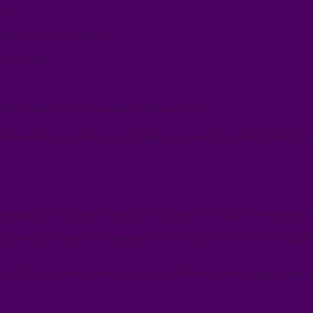
cer”
ques ou sans lien causal”
 de problème”
tre trompées par de mauvaises méthodologies —
ent en désaccord, même — et j’espère que vous lirez cette publication 
ientifique ) du ministère belge de la Défense, j’ai occupé de nombreux r
pour aider les gens à comprendre, et j’ai réalisé des vidéos de vulgari
s sur CE sujet précis, avec plus de 150 références scientifiques revues pa