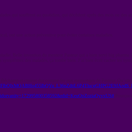
 malades qui souffrent au quotidien, qui décèdent après des mois ou des an
ical, ont une action préventive pour éviter certaines maladies.
die. Belle invention du menteur Pasteur qui a bien servi big pharma à s
 symptômes des malades, ça tombe bien. J’ai bien écrit cacher les sympt
 Béchamp et croient dur comme fer aux mensonges de Pasteur. Qu’atten
A2FlbQIxMQABHo455IbQYu_L36nZdtiL6P4TlucgGHPG2E9JAodS_
70/?idorvanity=172995800358592&rdid=KeuQpZoziaQvvxUS#
Pourquoi 