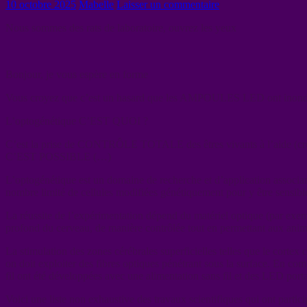
10 octobre 2025
Mabelle
Laisser un commentaire
Nous sommes des rats de laboratoire, ouvrez les yeux
Bonjour, je vous espère en forme
Vous croyez que c’est un hasard que les AMPOULES LED ont inondés le
L’optogénétique C’EST QUOI ?
C’est la prise de CONTRÔLE TOTALE des êtres vivants à l’aide (croy
C’EST POSSIBLE (…)
L’optogénétique est un domaine de recherche et d’application associant
nombre limité de cellules modifiées génétiquement pour y être sensibles
La réussite de l’expérimentation dépend du matériel optique (par exem
profond du cerveau, de manière contrôlée tout en permettant aux ani
La stimulation des zones cérébrales superficielles telles que le cortex
on doit exploiter des fibres optiques pénétrant sous la surface. En co
fil ont été développées avec une alimentation sans fil et des LED po
Voici une liste non exhaustive des travaux scientifiques qui ont partic