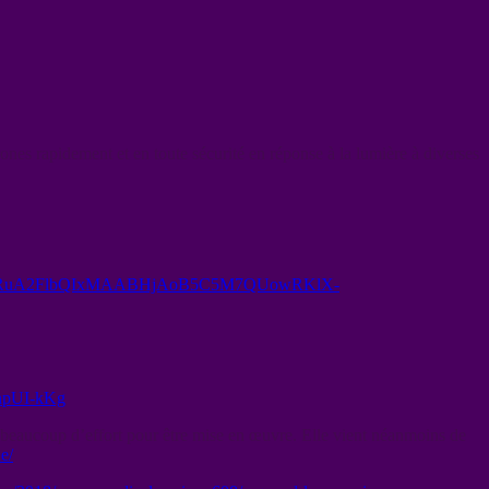
es rapidement et en toute sécurité en réponse à la lumière à diverses
awNRwlFleHRuA2FlbQIxMAABHjAoB5C5M7QUowRKlX-
pUI-kKg
beaucoup d’effort pour être mise en œuvre. Elle vient néanmoins de
e/