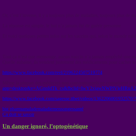
Or, c’est l’inverse, il y a toujours plus de maladies, toujours plus de
La réponse est simple, le but n’a jamais été de guérir personne
Et voici quelques petites infos sur les vaccins qui, selon le monde méd
Tout ça n’est que mensonge, aucun vaccin n’a jamais empêché une mala
Quelle aubaine, ils vendent justement des médicaments pour cacher les
https://www.facebook.com/reel/2196224507519774
Même la plupart des médecins non conventionnels ne connaissent pas
app=desktop&v=AGnnIdTk_cs&fbclid=IwY2xjawNWPlVleHRu
https://www.facebook.com/sagesse.tibet/videos/13622060019325
big pharma
malade
maladie
mensonges
santé
Ca doit se savoir
Un danger ignoré, l’optogénétique