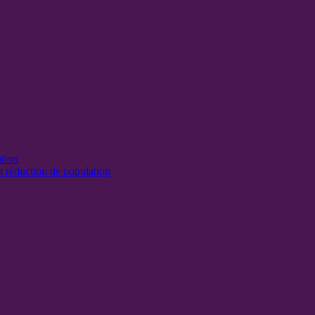
ation
t réduction de population