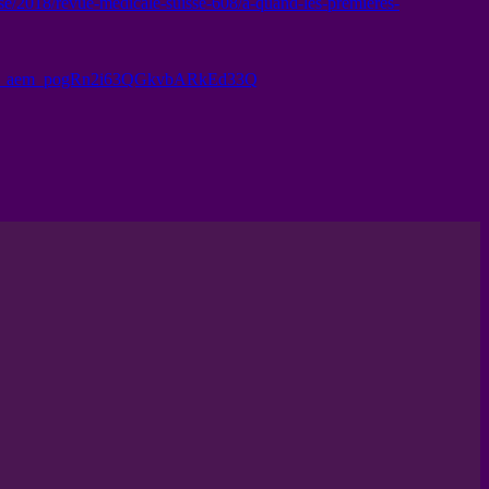
se/2018/revue-medicale-suisse-608/a-quand-les-premieres-
_aem_pogRn2i63QGkvbARkEd33Q