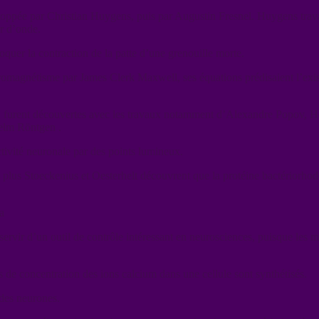
oppée par Christian Huygens, puis par Augustin Fresnel. Huygens travaill
r d’onde.
voquer la contraction de la patte d’une grenouille morte.
tromagnétisme par James Clerk Maxwell, ses équations prédisaient l’exis
, furent découvertes avec les travaux notamment d’Alexandre Popov, He
helm Röntgen .
tivité neuronale par des points lumineux.
de plus Stoeckenius et Oesterhelt découvrent que la protéine bactérior
a
servir d’un outil de contrôle intéressant en neurosciences, puisque les m
 de concentration des ions calcium dans une cellule sont synthétisés.
 des neurones.