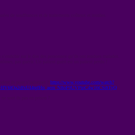
nées de souffrances et de traitements coûteux et inutiles.
’enrichir sur le dos des personnes qu’ils ont rendues malades.
ômes, pas guérir. Un patient guéri est un patient perdu !
dent ils pour s’informer ?
https://www.youtube.com/watch?
HIV6lQa2dfxUI4tgfHp_aem_N8oF9UVPipC4w16CSdtTyQ
ne sont ils pas en prison ?