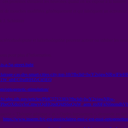
 ces protéines stimulent les neurones quand on les expose à la lumière.
ent de mouches modifiées génétiquement et qui fabriquent un activateur.
k J. Schnitzer
tériorhodopsine et halorhodopsine peuvent activer ou inhiber les neuron
ssous pour plus d’information.
is-a-5g-street-light
e/ia-eclairage-cas-des-smart-cities-city-top-10/?fbclid=IwY2xj
1W_qbEC0xdHHZrCti5EQ
m/optogenetic-stimulation/
.ncbi.nlm.nih.gov/articles/PMC5712383/?fbclid=IwY2xjawNRw-
PbeOXdo1vSsCmwvQqHQpdQldS6oQuW_aem_roJ0FgN6nondhVh
ssocie « Thérapie génique » et « Ondes lumineuses », demande en fait 
ue
https://www.inserm.fr/c-est-quoi/eclairez-moi-c-est-quoi-optogenetiqu