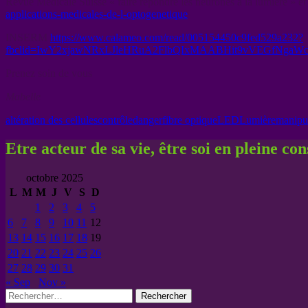
Revue Médicale Suisse « faire répondre les neurones à la lumière » et
applications-medicales-de-l-optogenetique
INSERM
https://www.calameo.com/read/005154450c9fed529a232?
fbclid=IwY2xjawNRxLJleHRuA2FlbQIxMAABHit9vVEGfNg
Prenez soin de vous
Mabelle
altération des cellules
contrôle
danger
fibre optique
LED
Lumière
manipu
Etre acteur de sa vie, être soi en pleine co
octobre 2025
L
M
M
J
V
S
D
1
2
3
4
5
6
7
8
9
10
11
12
13
14
15
16
17
18
19
20
21
22
23
24
25
26
27
28
29
30
31
« Sep
Nov »
Rechercher :