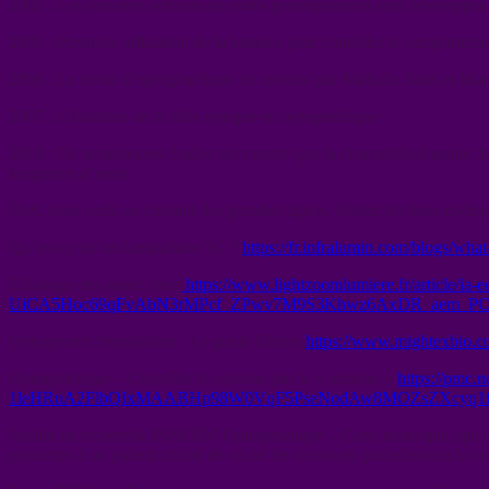
2002 : Les premiers activateurs codés génétiquement sont développés :
2005 : Première utilisation de la lumière pour contrôler le comportem
2006 : Le terme d’optogénétique est inventé par Nathalie Janel et Mar
2007 : Utilisation de la fibre optique en optogénétique
2010 : De nombreuses études ont montré que la channelrhodopsine, bac
longueurs d’onde.
Bref, vous voilà au courant des grandes lignes. Visitez les liens ci-de
Qu’est-ce qu’un lampadaire 5G ?
https://fr.infralumin.com/blogs/what-
Eclairage des smart cities
https://www.lightzoomlumiere.fr/articl
UiCA5Hoc69qFvAbN3rMPcf_ZPwv7M9S3Khwz6AxDR_aem_PC
Optogenetic Stimulation : Le guide Ultime
https://www.mightexbio.co
Optogénétique – Contrôler le cerveau pas la « lumière »
https://pmc
1leHRuA2FlbQIxMAABHp98W0VqF5PseNodAw8MOZsZXcyq1f
Institut de recherche INSERM Optogénétique – Cette technique, qui a
permettre à un patient atteint de cécité de recouvrer partiellement la v