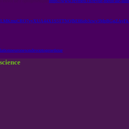
 l’envol de l’optogénétique
https://www.revmed.ch/revue-medicale-suis
aWcLMKmuCRO7vyXUA44X1S5TTNQIM3I6ob3zwv3MpBGgZAyFk
lation
neurones
ondes
optogenetique
nscience