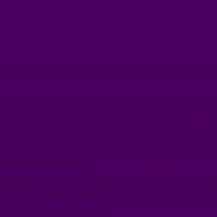
 marché ? Que les lampadaires des villes se font remplacer ? Si vous
ez-le ou pas) de scintillement lumineux ! Voyez cela comme un code 
 les techniques de l’optique à celles de la génétique. Elle permet, par 
, sans perturber directement l’état des cellules voisines.
ple les sources de lumière à fibres optiques et à semi-conducteurs intég
maux de se comporter librement.
 cérébral est assurée par des fibres optiques ou des LED directement mon
mplément des approches par fibre optique, qui contraignent l’animal à re
rtatives pour une étude sans entraves de comportements complexes dans 
ipé à l’avènement de l’optogénétique.