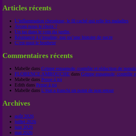
Articles récents
L’inflammation chronique, le fil caché qui relie les maladies
Avons nous le choix ?
Un tas dans le coin du jardin,
Résistance à l’insuline, pas qu’une histoire de sucre
C’est quoi le bonheur
Commentaires récents
Mabelle
dans
Grippe espagnole, contrôle et réduction de popul
FLORENCE AMROUCHE
dans
Grippe espagnole, contrôle e
Mabelle
dans
Pense à toi
Edith
dans
Pense à toi
Mabelle
dans
L’état a franchi un point de non retour
Archives
août 2026
juillet 2026
juin 2026
mai 2026