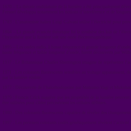
1670 – La théorie ondulatoire de la lumière a été principalement dével
Fresnel développa notamment les notions d’interférence et de longueu
1783 : L’anatomiste italien Luigi Galvani utilise l’électricité pour pro
1864 – La grande avancée théorique fut la synthèse des lois de l’élec
l’hypothèse que la lumière soit une onde électromagnétique.
1895 – Les ondes radio, à basse fréquence et grande longueur d’onde
haute fréquence et faible longueur d’onde, furent découverts par Wil
1937 : Le Britannique Charles Sherrington imagine de représenter l’ac
1971 : Les colorants fluorescents sensibles au voltage apparaissent, 
par la lumière visible.
1977 : Découverte de l’halorhodopsine par Matsuno-Yagi et Mukohat
1979 : Francis Crick suggère que les propriétés de la lumière peuvent 
être utilisées pour cibler précisément les cellules définies.
1980 : Des colorants fluorescents capables de révéler des changements
1997 : Les premiers colorants codés génétiquement révèlent l’activité