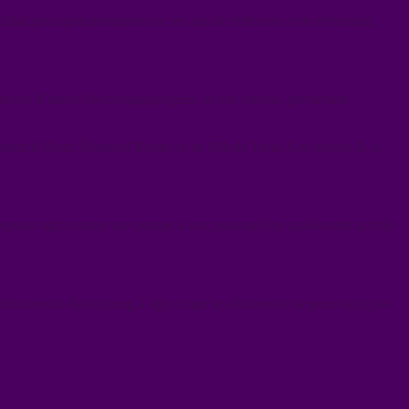
ait principalementment sur les lois de réflexion et de réfraction,
tence d’ondes électromagnétiques, et leur vitesse, permettant
inrich Hertz, Édouard Branly et de Nikola Tesla. Les rayons X, à
hodopsine agit comme une pompe à ion, pouvant être rapidement activée
édicaments étaient long à agir et que les électrodes ne pouvaient pas