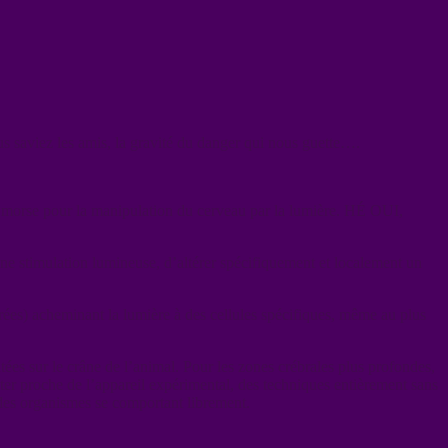
 saviez les amis, la gravité du danger qui nous guette….
morse pour la manipulation du cerveau par la lumière. HÉ OUI,
une stimulation lumineuse, d’altérer spécifiquement et localement un
rées) acheminant la lumière à des cellules spécifiques, même au plus
tées sur le crâne de l’animal. Pour les zones crébrales plus profondes,
ster proche de l’appareil expérimental, des techniques entièrement sans
des organismes se comportant librement.