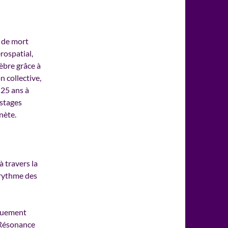
 de mort
rospatial,
èbre grâce à
on collective,
 25 ans à
 stages
nète.
à travers la
 rythme des
iquement
 (Résonance