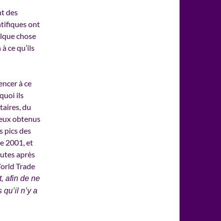
nt des
tifiques ont
elque chose
à ce qu’ils
encer à ce
quoi ils
taires, du
ceux obtenus
s pics des
e 2001, et
nutes après
World Trade
t, afin de ne
qu’il n’y a