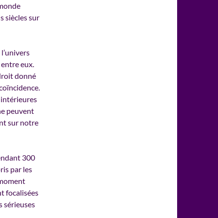
 monde
s siècles sur
l’univers
entre eux.
droit donné
 coïncidence.
intérieures
ne peuvent
nt sur notre
pendant 300
is par les
n moment
t focalisées
s sérieuses