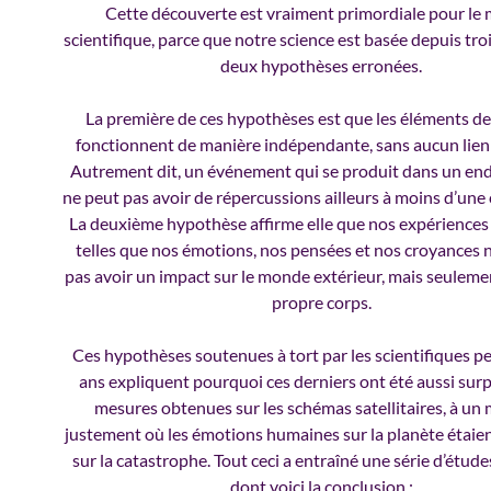
Cette découverte est vraiment primordiale pour le
scientifique, parce que notre science est basée depuis troi
deux hypothèses erronées.
La première de ces hypothèses est que les éléments de 
fonctionnent de manière indépendante, sans aucun lien 
Autrement dit, un événement qui se produit dans un en
ne peut pas avoir de répercussions ailleurs à moins d’une
La deuxième hypothèse affirme elle que nos expériences 
telles que nos émotions, nos pensées et nos croyances 
pas avoir un impact sur le monde extérieur, mais seuleme
propre corps.
Ces hypothèses soutenues à tort par les scientifiques 
ans expliquent pourquoi ces derniers ont été aussi surpr
mesures obtenues sur les schémas satellitaires, à u
justement où les émotions humaines sur la planète étaien
sur la catastrophe. Tout ceci a entraîné une série d’étude
dont voici la conclusion :