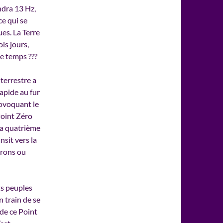
ndra 13 Hz,
e qui se
es. La Terre
is jours,
e temps ???
terrestre a
apide au fur
ovoquant le
Point Zéro
la quatrième
sit vers la
erons ou
ts peuples
 train de se
 de ce Point