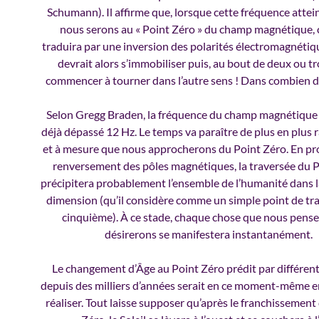
Schumann). Il affirme que, lorsque cette fréquence attei
nous serons au « Point Zéro » du champ magnétique, c
traduira par une inversion des polarités électromagnétiqu
devrait alors s’immobiliser puis, au bout de deux ou tro
commencer à tourner dans l’autre sens ! Dans combien d
Selon Gregg Braden, la fréquence du champ magnétique 
déjà dépassé 12 Hz. Le temps va paraître de plus en plus r
et à mesure que nous approcherons du Point Zéro. En pr
renversement des pôles magnétiques, la traversée du 
précipitera probablement l’ensemble de l’humanité dans 
dimension (qu’il considère comme un simple point de tran
cinquième). À ce stade, chaque chose que nous pens
désirerons se manifestera instantanément.
Le changement d’Âge au Point Zéro prédit par différen
depuis des milliers d’années serait en ce moment-même en
réaliser. Tout laisse supposer qu’après le franchissement