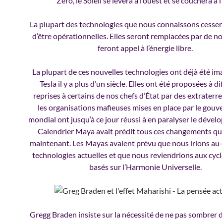
Zéro, le Soleil se lèvera à l’ouest et se couchera à l’
La plupart des technologies que nous connaissons cesse
d’être opérationnelles. Elles seront remplacées par de no
feront appel à l’énergie libre.
La plupart de ces nouvelles technologies ont déjà été im
Tesla il y a plus d’un siècle. Elles ont été proposées à d
reprises à certains de nos chefs d’État par des extraterre
les organisations mafieuses mises en place par le gou
mondial ont jusqu’à ce jour réussi à en paralyser le déve
Calendrier Maya avait prédit tous ces changements qui
maintenant. Les Mayas avaient prévu que nous irions au
technologies actuelles et que nous reviendrions aux cycl
basés sur l’Harmonie Universelle.
Gregg Braden insiste sur la nécessité de ne pas sombrer d