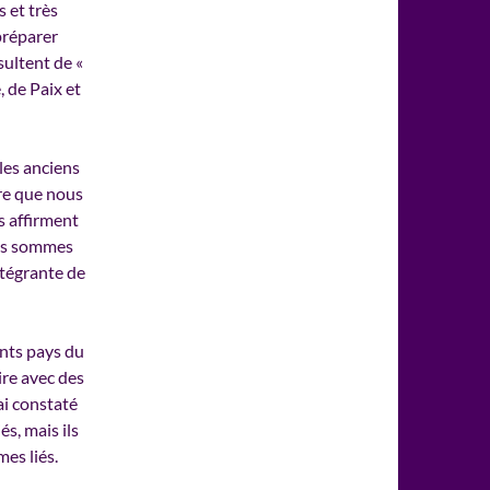
 et très
 préparer
sultent de «
 de Paix et
les anciens
ire que nous
s affirment
ous sommes
ntégrante de
nts pays du
ire avec des
ai constaté
s, mais ils
es liés.