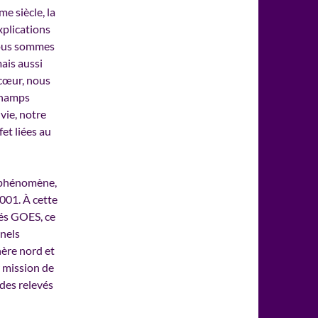
e siècle, la
xplications
nous sommes
ais aussi
cœur, nous
 champs
vie, notre
et liées au
e phénomène,
001. À cette
lés GOES, ce
nnels
ère nord et
r mission de
des relevés