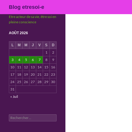
Recherche
Blog etresoi-e
Etre acteur de sa vie, être soi en
pleine conscience
AOÛT 2026
L
M
M
J
V
S
D
1
2
3
4
5
6
7
8
9
10
11
12
13
14
15
16
17
18
19
20
21
22
23
24
25
26
27
28
29
30
31
« Juil
Rechercher :