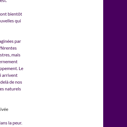
est.
ront bientôt
uvelles qui
aginées par
ifférentes
stres, mais
vernement
loppement. Le
 arrivent
-delà de nos
es naturels
ans la peur.