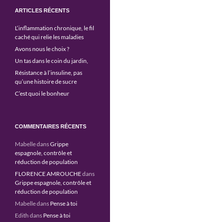
ARTICLES RÉCENTS
L’inflammation chronique, le fil
caché qui relie les maladies
Avons nous le choix ?
Un tas dans le coin du jardin,
Résistance à l’insuline, pas
qu’une histoire de sucre
C’est quoi le bonheur
COMMENTAIRES RÉCENTS
Mabelle
dans
Grippe
espagnole, contrôle et
réduction de population
FLORENCE AMROUCHE
dans
Grippe espagnole, contrôle et
réduction de population
Mabelle
dans
Pense à toi
Edith
dans
Pense à toi