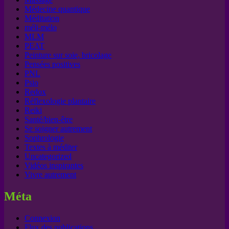
Médecine quantique
Méditation
méli-mélo
MLM
PEAT
Peinture sur soie, bricolage
Pensées positives
PNL
Psio
Redox
Réflexologie plantaire
Reiki
Santé/bien-être
Se soigner autrement
Sophrologie
Textes à méditer
Uncategorized
Vidéos inspirantes
Vivre autrement
Méta
Connexion
Flux des publications