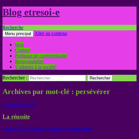
Blog etresoi-e
Recherche
Aller au contenu
Menu principal
blog
Contact
Politique de confidentialité
Responsabilité
S’adapter à la société
Rechercher :
Archives par mot-clé : persévérer
Coaching de vie
La réussite
28 mai 2026
Mabelle
Laisser un commentaire