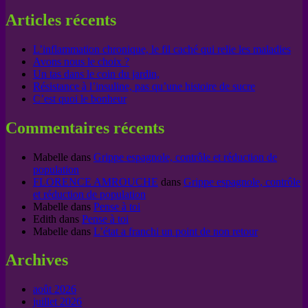
Articles récents
L’inflammation chronique, le fil caché qui relie les maladies
Avons nous le choix ?
Un tas dans le coin du jardin,
Résistance à l’insuline, pas qu’une histoire de sucre
C’est quoi le bonheur
Commentaires récents
Mabelle
dans
Grippe espagnole, contrôle et réduction de
population
FLORENCE AMROUCHE
dans
Grippe espagnole, contrôle
et réduction de population
Mabelle
dans
Pense à toi
Edith
dans
Pense à toi
Mabelle
dans
L’état a franchi un point de non retour
Archives
août 2026
juillet 2026