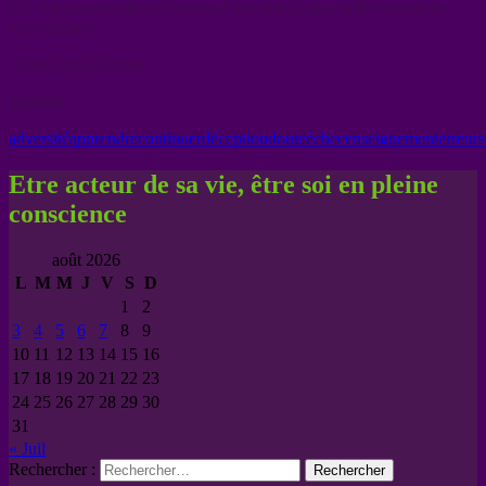
Et c’est souvent dans l’adversité que naît la plus belle version de
nous-mêmes
Prenez soin de vous
Mabelle
adversité
apprendre
continuer
déception
doute
échec
enseignement
erreurs
Etre acteur de sa vie, être soi en pleine
conscience
août 2026
L
M
M
J
V
S
D
1
2
3
4
5
6
7
8
9
10
11
12
13
14
15
16
17
18
19
20
21
22
23
24
25
26
27
28
29
30
31
« Juil
Rechercher :