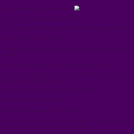
Alors, à quoi bon se juger durement ?
À quoi bon se prendre trop au sérieux ?
On est simplement en train d’apprendre, d’expérimenter, de grandir
C’est un chemin, pas un examen.
Quand on commence à voir la vie comme un jeu d’évolution, tout
change
On respire davantage, on relativise, on avance plus léger
On comprend que l’important n’est pas d’éviter les obstacles mais la
posture avec laquelle on les traverse
Garder le sourire, même quand c’est inconfortable
Se redresser, même quand on doute
Continuer, même quand c’est imparfait
Parce qu’au fond… tout est bon, tout participe à nous façonner, tout
nous apprend quelque chose sur nous-mêmes