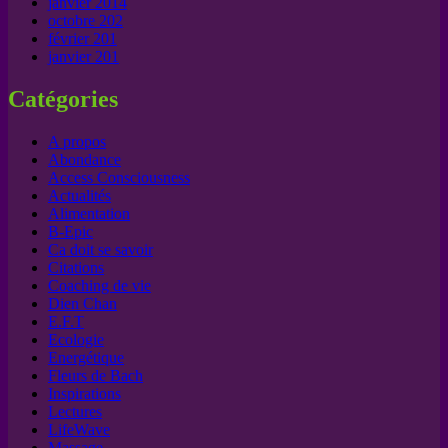
janvier 2014
octobre 202
février 201
janvier 201
Catégories
A propos
Abondance
Access Consciousness
Actualités
Alimentation
B-Epic
Ca doit se savoir
Citations
Coaching de vie
Dien Chan
E.F.T
Ecologie
Energétique
Fleurs de Bach
Inspirations
Lectures
LifeWave
Massage