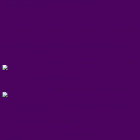
On parle souvent de réussite, beaucoup moins de ce qui la forge
vraiment : l’adversité
Et pourtant… c’est souvent dans les moments les plus inconfortables
que tout se construit.
Chaque difficulté, chaque échec, chaque passage à vide vient
épaissir la peau, renforcer le cœur et affiner l’esprit .
Ce n’est pas toujours agréable sur le moment, on ne va pas se mentir
Mais c’est là que l’on apprend le plus
Avec le recul, on se rend compte que tout est utile. Absolument tout
Les erreurs nous enseignent, les chutes nous ajustent , les déceptions
nous rendent plus lucides
Rien n’est perdu, tout devient expérience
La vie est une grande école, et chaque situation est une leçon
déguisée