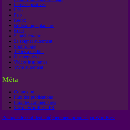
Pensées positives
PNL
Psio
Redox
Réflexologie plantaire
Reiki
Santé/bien-être
Se soigner autrement
Sophrologie
Textes à méditer
Uncategorized
Vidéos inspirantes
Vivre autrement
Méta
Connexion
Flux des publications
Flux des commentaires
Site de WordPress-FR
Politique de confidentialité
Fièrement propulsé par WordPress