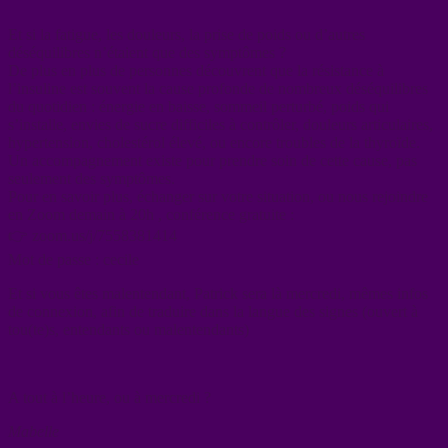
Et si la fatigue, les douleurs, la prise de poids ou d’autres
déséquilibres n’étaient que des symptômes ?
De plus en plus de personnes découvrent que la résistance à
l’insuline est souvent la cause profonde de nombreux déséquilibres
du quotidien : énergie en baisse, sommeil perturbé, poids qui
s’installe, envies de sucre difficiles à contrôler, douleurs articulaires,
hypertension, cholestérol élevé, ou encore troubles de la thyroïde.
Un accompagnement existe pour prendre soin de cette cause, pas
seulement des symptômes.
Pour en savoir plus, échanger sur votre situation, ou nous rejoindre
en Zoom demain à 20h , conférence gratuite :
👉 zoom.us/j/7558381414
Mot de passe : cecile
Et si vous êtes malentendant, Patrick sera là mercredi, mêmes infos
de connexion, afin de traduire dans la langue des signes (ouvert à
tou(te)s, entendants ou malentendants)
A tout à l’heure, ou à mercredi ?
Mabelle