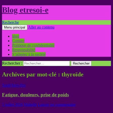
Blog etresoi-e
Recherche
Aller au contenu
Menu principal
blog
Contact
Politique de confidentialité
Responsabilité
S’adapter à la société
Rechercher :
Archives par mot-clé : thyroïde
Santé/bien-être
Fatigue, douleurs, prise de poids
5 juillet 2026
Mabelle
Laisser un commentaire