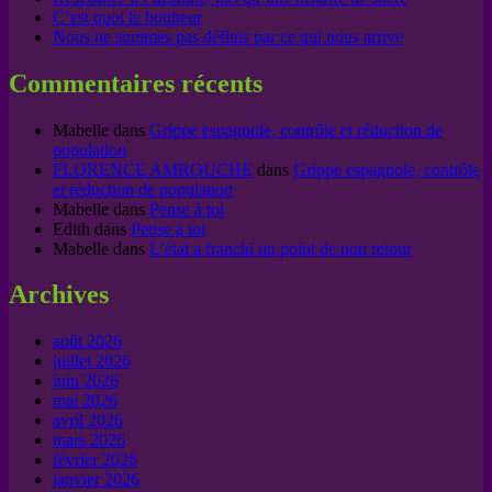
C’est quoi le bonheur
Nous ne sommes pas définis par ce qui nous arrive
Commentaires récents
Mabelle
dans
Grippe espagnole, contrôle et réduction de
population
FLORENCE AMROUCHE
dans
Grippe espagnole, contrôle
et réduction de population
Mabelle
dans
Pense à toi
Edith
dans
Pense à toi
Mabelle
dans
L’état a franchi un point de non retour
Archives
août 2026
juillet 2026
juin 2026
mai 2026
avril 2026
mars 2026
février 2026
janvier 2026