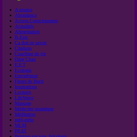
A propos
Abondance
Access Consciousness
Actualités
Alimentation
B-Epic
Ca doit se savoir
Citations
Coaching de vie
Dien Chan
E.F.T
Ecologie
Energétique
Fleurs de Bach
Inspirations
Lectures
LifeWave
Massage
Médecine quantique
Méditation
méli-mélo
MLM
PEAT
Peinture sur soie, bricolage