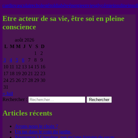
cardiovasculaire
cholestérol
diabète
énergie
envies
glycémie
insuline
insul
Etre acteur de sa vie, être soi en pleine
conscience
août 2026
L
M
M
J
V
S
D
1
2
3
4
5
6
7
8
9
10
11
12
13
14
15
16
17
18
19
20
21
22
23
24
25
26
27
28
29
30
31
« Juil
Rechercher :
Articles récents
Avons nous le choix ?
Un tas dans le coin du jardin,
Résistance à l’insuline, pas qu’une histoire de sucre