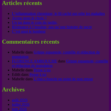
Articles récents
L’inflammation chronique, le fil caché qui relie les maladies
Avons nous le choix ?
Un tas dans le coin du jardin,
Résistance à l’insuline, pas qu’une histoire de sucre
C’est quoi le bonheur
Commentaires récents
Mabelle
dans
Grippe espagnole, contrôle et réduction de
population
FLORENCE AMROUCHE
dans
Grippe espagnole, contrôle
et réduction de population
Mabelle
dans
Pense à toi
Edith
dans
Pense à toi
Mabelle
dans
L’état a franchi un point de non retour
Archives
août 2026
juillet 2026
juin 2026