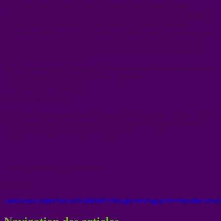
De plus en plus de personnes découvrent que la résistance à
l’insuline est souvent la cause profonde de nombreux déséquilibres
du quotidien : énergie en baisse, sommeil perturbé, poids qui
s’installe, envies de sucre difficiles à contrôler, douleurs articulaires,
hypertension, cholestérol élevé, ou encore troubles de la thyroïde.
Un accompagnement existe pour prendre soin de cette cause, pas
seulement des symptômes.
Pour en savoir plus, échanger sur votre situation, ou nous rejoindre
en Zoom demain à 20h , conférence gratuite :
👉 zoom.us/j/7558381414
Mot de passe : cecile
Et si vous êtes malentendant, Patrick sera là mercredi, mêmes infos
de connexion, afin de traduire dans la langue des signes (ouvert à
tou(te)s, entendants ou malentendants)
A tout à l’heure, ou à mercredi ?
Mabelle
cardiovasculaire
cholestérol
diabète
énergie
envies
glycémie
insuline
insul