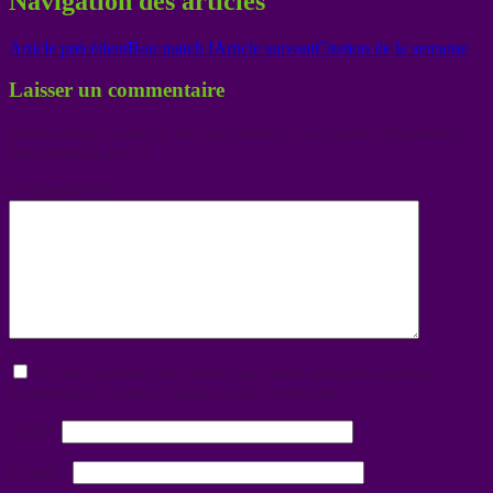
Navigation des articles
Article précédent
Bon match !
Article suivant
Citation de la semaine
Laisser un commentaire
Votre adresse e-mail ne sera pas publiée.
Les champs obligatoires
sont indiqués avec
*
Commentaire
*
Si vous souhaitez être averti par e-mail lorsqu'un nouveau
commentaire est mis en ligne, cochez cette case
Nom
*
E-mail
*