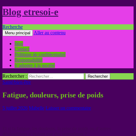
Blog etresoi-e
Recherche
Aller au contenu
Menu principal
blog
Contact
Politique de confidentialité
Responsabilité
S’adapter à la société
Rechercher :
Santé/bien-être
Fatigue, douleurs, prise de poids
5 juillet 2026
Mabelle
Laisser un commentaire
Et si la fatigue, les douleurs, la prise de poids ou d’autres
déséquilibres n’étaient que des symptômes ?