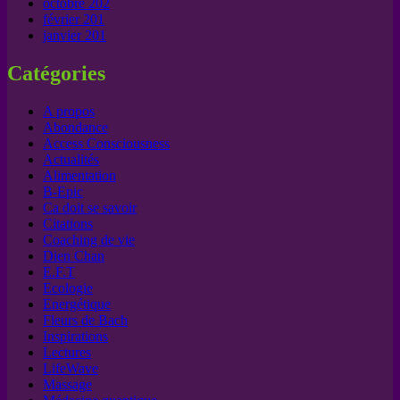
octobre 202
février 201
janvier 201
Catégories
A propos
Abondance
Access Consciousness
Actualités
Alimentation
B-Epic
Ca doit se savoir
Citations
Coaching de vie
Dien Chan
E.F.T
Ecologie
Energétique
Fleurs de Bach
Inspirations
Lectures
LifeWave
Massage