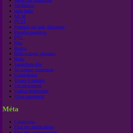
Médecine quantique
Méditation
méli-mélo
MLM
PEAT
Peinture sur soie, bricolage
Pensées positives
PNL
Psio
Redox
Réflexologie plantaire
Reiki
Santé/bien-être
Se soigner autrement
Sophrologie
Textes à méditer
Uncategorized
Vidéos inspirantes
Vivre autrement
Méta
Connexion
Flux des publications
Flux des commentaires