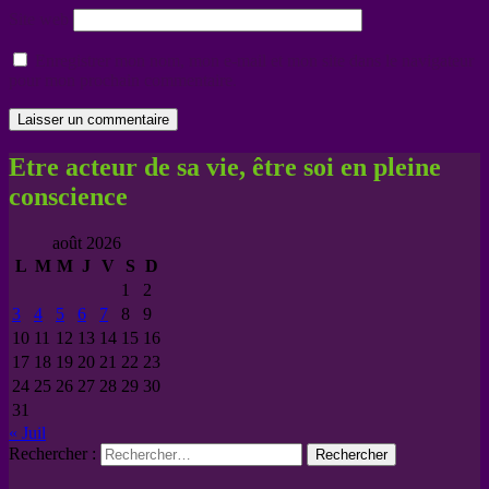
Site web
Enregistrer mon nom, mon e-mail et mon site dans le navigateur
pour mon prochain commentaire.
Etre acteur de sa vie, être soi en pleine
conscience
août 2026
L
M
M
J
V
S
D
1
2
3
4
5
6
7
8
9
10
11
12
13
14
15
16
17
18
19
20
21
22
23
24
25
26
27
28
29
30
31
« Juil
Rechercher :