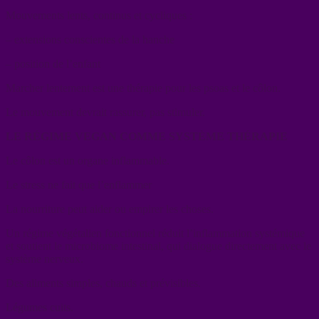
Mouvements lents, continus et cycliques :
– extensions conscientes de la hanche
– position de l’enfant
Marcher lentement est une thérapie pour les psoas et le côlon.
Le mouvement devrait rassurer, pas stimuler.
LE RÉGIME VEGAN COMME SYSTÈME THÉRAPIE
Le côlon est un organe inflammable.
Le stress ne fait que l’enflammer
La nourriture peut aider ou empirer les choses.
Un régime végétalien fonctionnel réduit l’inflammation systémique
et soutient le microbiome intestinal, qui dialogue directement avec le
système nerveux.
Des aliments simples, chauds et prévisibles.
Légumes cuits.