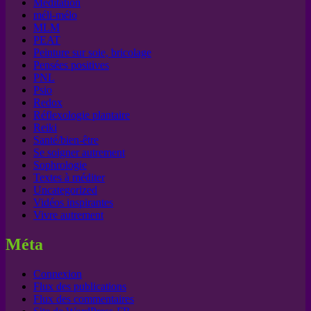
Méditation
méli-mélo
MLM
PEAT
Peinture sur soie, bricolage
Pensées positives
PNL
Psio
Redox
Réflexologie plantaire
Reiki
Santé/bien-être
Se soigner autrement
Sophrologie
Textes à méditer
Uncategorized
Vidéos inspirantes
Vivre autrement
Méta
Connexion
Flux des publications
Flux des commentaires