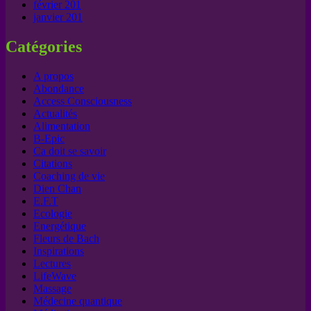
février 201
janvier 201
Catégories
A propos
Abondance
Access Consciousness
Actualités
Alimentation
B-Epic
Ca doit se savoir
Citations
Coaching de vie
Dien Chan
E.F.T
Ecologie
Energétique
Fleurs de Bach
Inspirations
Lectures
LifeWave
Massage
Médecine quantique