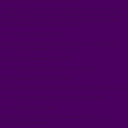
Le côlon est gouverné par le système nerveux, un réseau neuronal
autonome avec des centaines de millions de neurones. Produit des
neurotransmetteurs, dialogues avec le nerf vague, répond à l’état
émotionnel avant la qualité de une théorie.
C’est de la physiologie mesurable.
Quand une personne vit longtemps en alerte, le corps s’organise
pour tenir bon. Mais tenir bon n’est pas vivre.
BLOQUER LA BIOMÉCANIQUE
Les douleurs lombaires augmentent ou se raidisent.
Diaphragme perd la randonnée caudale.
Le résultat est une compression chronique des viscères abdominaux.
Le colon perd sa mobilité physiologique tridimensionnelle.
Les péristaux se désorganisent.
Ballonnements, ciblage, douleurs abdominales, sensation de
lourdeur, fatigue profonde.