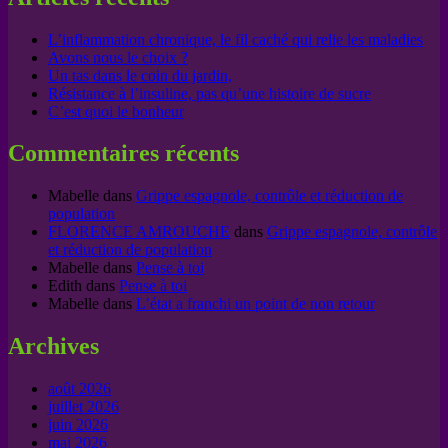
L’inflammation chronique, le fil caché qui relie les maladies
Avons nous le choix ?
Un tas dans le coin du jardin,
Résistance à l’insuline, pas qu’une histoire de sucre
C’est quoi le bonheur
Commentaires récents
Mabelle
dans
Grippe espagnole, contrôle et réduction de
population
FLORENCE AMROUCHE
dans
Grippe espagnole, contrôle
et réduction de population
Mabelle
dans
Pense à toi
Edith
dans
Pense à toi
Mabelle
dans
L’état a franchi un point de non retour
Archives
août 2026
juillet 2026
juin 2026
mai 2026