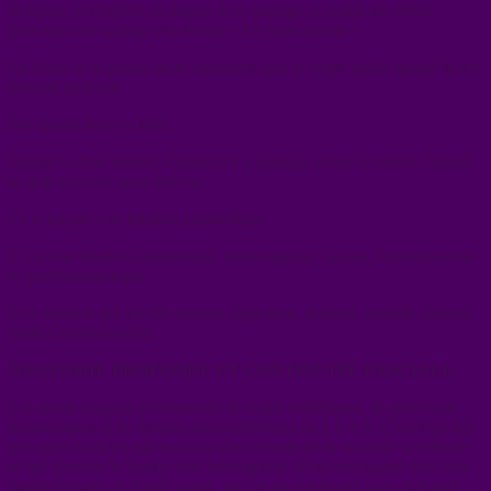
Bonjour, je t’espère en forme. Je te partage ce matin un article
provenant de la page Facebook « En Apesanteur »
Le côlon et le psoas, deux structures que le corps utilise quand la vie
devient sérieuse.
Pas quand tout va bien.
Quand tu dois résister. Quand il y a quelque chose à retenir. Quand
tu dois survivre sans être vu.
Ce n’est pas une relation symbolique.
C’est une relation anatomique, neurologique, faciale, endocrinienne
et psychosomatique.
Une relation qui décide posture, digestion, douleur, anxiété, fatigue,
raideur émotionnelle.
ANATOMIE PROFONDE ET CONTINUITÉ FASCIALE
Les psoas majeurs proviennent de corps vertébraux, de processus
transversaux et de disques intervertébraux de L1–L5. C’est l’un des
très rares muscles qui naissent directement de la colonne vertébrale
et qui traverse le bassin sans interruption. Il est enveloppé dans une
bande robuste, la bande psoas, qui est en continuité avec la bande