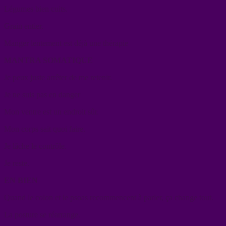
Légumes bien cuits.
Grain entier.
Manger lentement est déjà une thérapie
MANTRA SOMATIQUE
Je peux juste arrêter de me retenir.
Je ne suis pas en danger
Mon ventre est un endroit sûr.
Mon corps sait quoi faire.
Je lâche le contrôle.
Je reste.
EN BIEN
Quand le colon et le psoas recommencent à parler, ça change tout.
La posture se réarrange.