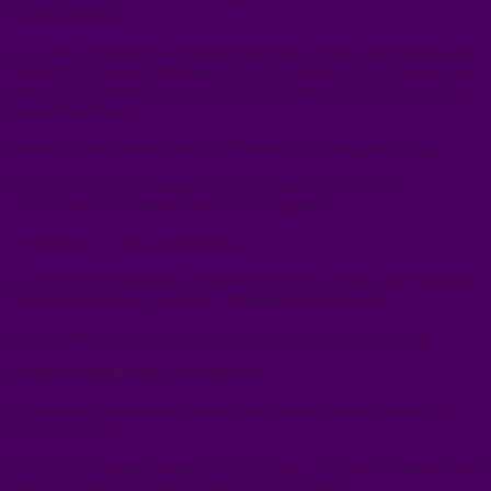
rétropéritonéale.
Le côlon ascendant et descendant sont des organes rétropéritonéaux
secondaires. Cela signifie une chose précise : ils partagent le même
espace de lifting que les psoas. Ils ne sont pas séparés. Ils ne sont
pas indépendants.
Quand la bande psoas perd de l’élasticité, le colon perd le flux.
Lorsque le côlon est enflammé ou hypertonique, la bande
rétropéritonéale transmet des tensions au psoas.
Le groupe n’est pas un emballage.
C’est un organe sensoriel, richement nerveux, capable de transmettre
des tensions mécaniques et des informations nerveuses.
C’est là que le problème commence. Et voici aussi la solution.
NEUROLOGIE DE LA SURVIE
Le psoas est intimement connecté au système nerveux central à
travers le plexus
C’est l’un des premiers muscles à réagir au stimulus de danger. Il est
impliqué dans les réflexes d’évasion, la défense.