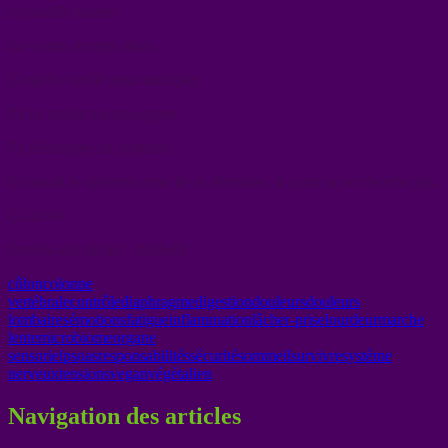
Le souffle baisse.
Le ventre devient doux.
L’esprit s’arrête pour anticiper.
Tu ne traites pas un organe.
Tu rééduques un système.
Et quand le système cesse de se défendre, la santé ne se cherche pas.
Ça arrive.
Prends soin de toi – Mabelle
côlon
colonne
vertébrale
contrôle
diaphragme
digestion
douleurs
douleurs
lombaires
émotions
fatigue
inflammation
lâcher-prise
lourdeur
marche
lente
microbiome
organe
sensoriel
psoas
responsabilités
sécurité
sommeil
survivre
système
nerveux
tensions
vegan
végétalien
Navigation des articles