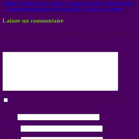
Article précédent
Si tu es fatiguée, prends du poids, as des fringales
…
Article suivant
Message de Martin Zizi à propos des cancers
Laisser un commentaire
Votre adresse e-mail ne sera pas publiée.
Les champs obligatoires
sont indiqués avec
*
Commentaire
*
Si vous souhaitez être averti par e-mail lorsqu'un nouveau
commentaire est mis en ligne, cochez cette case
Nom
*
E-mail
*