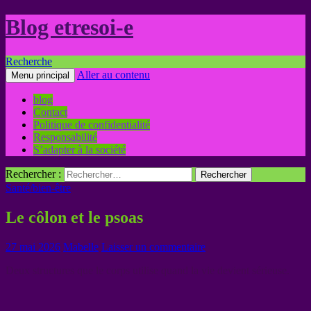
Blog etresoi-e
Recherche
Aller au contenu
Menu principal
blog
Contact
Politique de confidentialité
Responsabilité
S’adapter à la société
Rechercher :
Santé/bien-être
Le côlon et le psoas
27 mai 2026
Mabelle
Laisser un commentaire
Deux structures que le corps utilise quand la vie devient sérieuse.