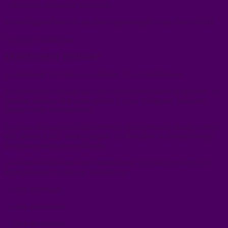
– un besoin constant d’adaptation
ils développent souvent un psoas hypertonique et un côlon réactif.
Le corps n oublie pas.
TRAITEMENT INTÉGRÉ
Le traitement ici n’est pas technique. C’est systématique.
Tu commences toujours par créer un environnement de sécurité. Le
système nerveux doit sentir qu’il n’y a pas d’urgence. Sans elle,
aucune sortie n’est possible.
Le psoas est approché indirectement, par respiration, bande, contact
lent. Jamais forcé. Jamais repassé. La libération se produit lorsque
les tissus cessent de se défendre.
Le colon est traité avec des mobilisations viscérales profondes et
respectueuses. En train de travailler sur :
– côlon ascendant
– colon transversal
– côlon descendant