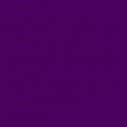
Pas pour le déplacer, mais pour lui redonner du flux.
Le diaphragme fait toujours partie du traitement.
Sans diaphragme il n’y a pas de régulation du système autonome.
Lorsque les psoas, le côlon et le diaphragme deviennent cohérents,
le patient change de statut. Pas juste un symptôme.
SOIN DE SOI COMME RÉÉDUCATION NERVEUSE
L’auto-traitement c’est apprendre au corps qu’il n’est plus en danger.
Plie les genoux. Inspire lentement, inspire profondément. Cela
stimule le nerf vaginal.
Douces oscillations du bassin. Genoux à la poitrine en alternance.
Auto-massage abdominal lent, suivant le cours du côlon.
RÉGLEMENTATION GYMNASTIQUE
Aucun exercice agressif.
Pas d’étirement forcé.