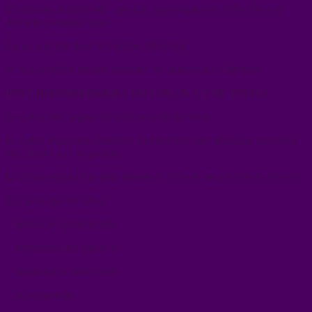
Et souvent, en parallèle : anxiété, hypervigilance, difficulté à se
détendre, sommeil léger.
Ce ne sont pas deux problèmes différents.
Je suis la même histoire racontée sur deux tissus différents.
PSYCHOSOMATIQUES DU COLON ET DU PSOAS
Le colon est l’organe de tenir et de lâcher prise.
Le colon réagit aux émotions inexprimées, aux décisions reportées,
aux limites non respectées.
Le psoas répond à la peur première : celle de ne pas être en sécurité.
Les gens qui ont vécu :
– instabilité émotionnelle
– responsabilités précoces
– traumatisme relationnel
– hypercontrôle