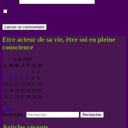
Site web
Enregistrer mon nom, mon e-mail et mon site dans le navigateur
pour mon prochain commentaire.
Etre acteur de sa vie, être soi en pleine
conscience
août 2026
L
M
M
J
V
S
D
1
2
3
4
5
6
7
8
9
10
11
12
13
14
15
16
17
18
19
20
21
22
23
24
25
26
27
28
29
30
31
« Juil
Rechercher :
Articles récents