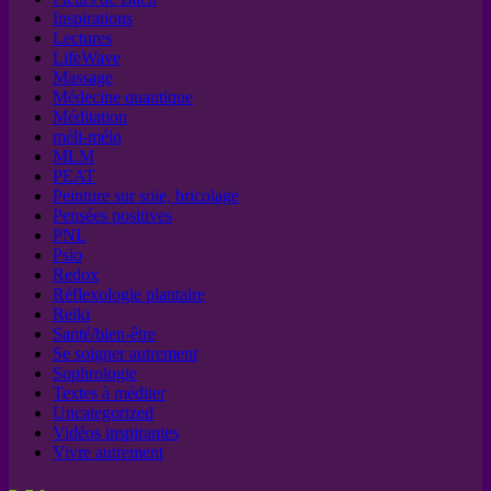
Inspirations
Lectures
LifeWave
Massage
Médecine quantique
Méditation
méli-mélo
MLM
PEAT
Peinture sur soie, bricolage
Pensées positives
PNL
Psio
Redox
Réflexologie plantaire
Reiki
Santé/bien-être
Se soigner autrement
Sophrologie
Textes à méditer
Uncategorized
Vidéos inspirantes
Vivre autrement