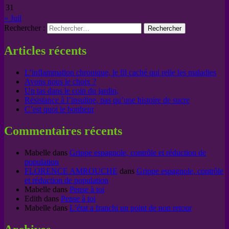
31
« Juil
Rechercher :
Articles récents
L’inflammation chronique, le fil caché qui relie les maladies
Avons nous le choix ?
Un tas dans le coin du jardin,
Résistance à l’insuline, pas qu’une histoire de sucre
C’est quoi le bonheur
Commentaires récents
Mabelle
dans
Grippe espagnole, contrôle et réduction de
population
FLORENCE AMROUCHE
dans
Grippe espagnole, contrôle
et réduction de population
Mabelle
dans
Pense à toi
Edith
dans
Pense à toi
Mabelle
dans
L’état a franchi un point de non retour