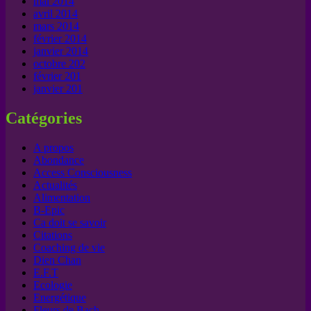
mai 2014
avril 2014
mars 2014
février 2014
janvier 2014
octobre 202
février 201
janvier 201
Catégories
A propos
Abondance
Access Consciousness
Actualités
Alimentation
B-Epic
Ca doit se savoir
Citations
Coaching de vie
Dien Chan
E.F.T
Ecologie
Energétique
Fleurs de Bach