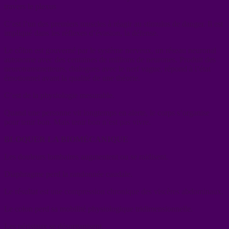
travers le plexus
C’est l’un des premiers muscles à réagir au stimulus de danger. Il est
impliqué dans les réflexes d’évasion, la défense.
Le côlon est gouverné par le système nerveux, un réseau neuronal
autonome avec des centaines de millions de neurones. Produit des
neurotransmetteurs, dialogues avec le nerf vague, répond à l’état
émotionnel avant la qualité de une théorie.
C’est de la physiologie mesurable.
Quand une personne vit longtemps en alerte, le corps s’organise
pour tenir bon. Mais tenir bon n’est pas vivre.
BLOQUER LA BIOMÉCANIQUE
Les douleurs lombaires augmentent ou se raidisent.
Diaphragme perd la randonnée caudale.
Le résultat est une compression chronique des viscères abdominaux.
Le colon perd sa mobilité physiologique tridimensionnelle.
Les péristaux se désorganisent.