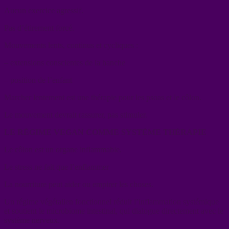
Aucun exercice agressif.
Pas d’étirement forcé.
Mouvements lents, continus et cycliques :
– extensions conscientes de la hanche
– position de l’enfant
Marcher lentement est une thérapie pour les psoas et le côlon.
Le mouvement devrait rassurer, pas stimuler.
LE RÉGIME VEGAN COMME SYSTÈME THÉRAPIE
Le côlon est un organe inflammable.
Le stress ne fait que l’enflammer
La nourriture peut aider ou empirer les choses.
Un régime végétalien fonctionnel réduit l’inflammation systémique
et soutient le microbiome intestinal, qui dialogue directement avec le
système nerveux.