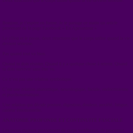
Deux structures que le corps utilise quand la vie devient sérieuse.
Bonjour, je t’espère en forme. Je te partage ce matin un article
provenant de la page Facebook « En Apesanteur »
Le côlon et le psoas, deux structures que le corps utilise quand la vie
devient sérieuse.
Pas quand tout va bien.
Quand tu dois résister. Quand il y a quelque chose à retenir. Quand
tu dois survivre sans être vu.
Ce n’est pas une relation symbolique.
C’est une relation anatomique, neurologique, faciale, endocrinienne
et psychosomatique.
Une relation qui décide posture, digestion, douleur, anxiété, fatigue,
raideur émotionnelle.
ANATOMIE PROFONDE ET CONTINUITÉ FASCIALE
Les psoas majeurs proviennent de corps vertébraux, de processus