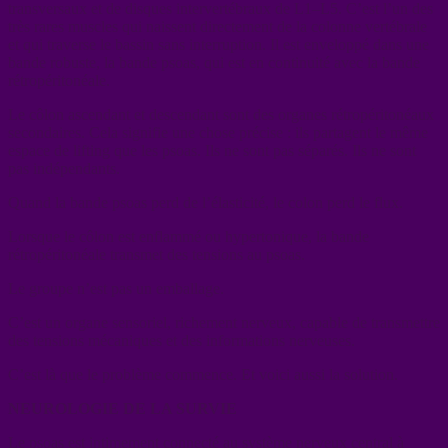
transversaux et de disques intervertébraux de L1–L5. C’est l’un des
très rares muscles qui naissent directement de la colonne vertébrale
et qui traverse le bassin sans interruption. Il est enveloppé dans une
bande robuste, la bande psoas, qui est en continuité avec la bande
rétropéritonéale.
Le côlon ascendant et descendant sont des organes rétropéritonéaux
secondaires. Cela signifie une chose précise : ils partagent le même
espace de lifting que les psoas. Ils ne sont pas séparés. Ils ne sont
pas indépendants.
Quand la bande psoas perd de l’élasticité, le colon perd le flux.
Lorsque le côlon est enflammé ou hypertonique, la bande
rétropéritonéale transmet des tensions au psoas.
Le groupe n’est pas un emballage.
C’est un organe sensoriel, richement nerveux, capable de transmettre
des tensions mécaniques et des informations nerveuses.
C’est là que le problème commence. Et voici aussi la solution.
NEUROLOGIE DE LA SURVIE
Le psoas est intimement connecté au système nerveux central à