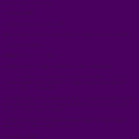
– traumatisme relationnel
– hypercontrôle
– un besoin constant d’adaptation
ils développent souvent un psoas hypertonique et un côlon réactif.
Le corps n oublie pas.
TRAITEMENT INTÉGRÉ
Le traitement ici n’est pas technique. C’est systématique.
Tu commences toujours par créer un environnement de sécurité. Le
système nerveux doit sentir qu’il n’y a pas d’urgence. Sans elle,
aucune sortie n’est possible.
Le psoas est approché indirectement, par respiration, bande, contact
lent. Jamais forcé. Jamais repassé. La libération se produit lorsque
les tissus cessent de se défendre.
Le colon est traité avec des mobilisations viscérales profondes et
respectueuses. En train de travailler sur :
– côlon ascendant