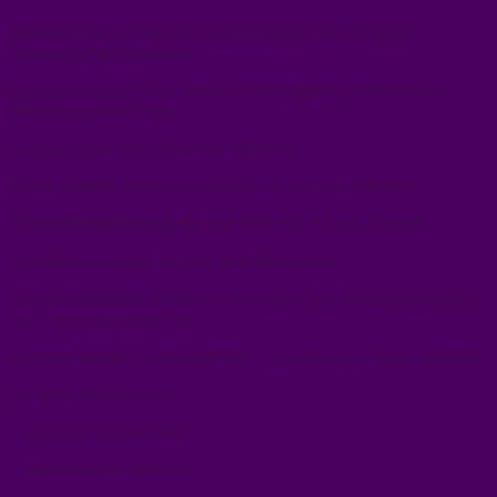
Ballonnements, ciblage, douleurs abdominales, sensation de
lourdeur, fatigue profonde.
Et souvent, en parallèle : anxiété, hypervigilance, difficulté à se
détendre, sommeil léger.
Ce ne sont pas deux problèmes différents.
Je suis la même histoire racontée sur deux tissus différents.
PSYCHOSOMATIQUES DU COLON ET DU PSOAS
Le colon est l’organe de tenir et de lâcher prise.
Le colon réagit aux émotions inexprimées, aux décisions reportées,
aux limites non respectées.
Le psoas répond à la peur première : celle de ne pas être en sécurité.
Les gens qui ont vécu :
– instabilité émotionnelle
– responsabilités précoces