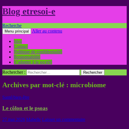
Blog etresoi-e
Recherche
Aller au contenu
Menu principal
blog
Contact
Politique de confidentialité
Responsabilité
S’adapter à la société
Rechercher :
Archives par mot-clé : microbiome
Santé/bien-être
Le côlon et le psoas
27 mai 2026
Mabelle
Laisser un commentaire