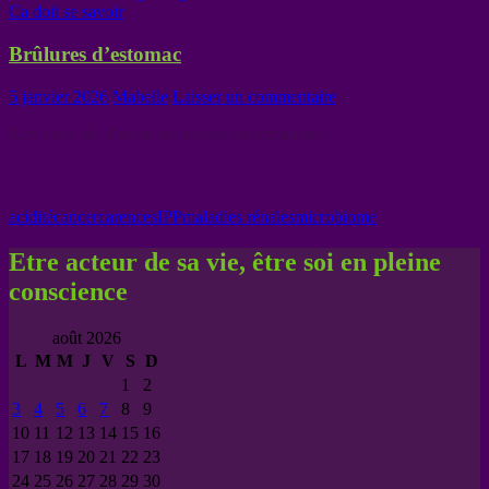
Ca doit se savoir
Brûlures d’estomac
5 janvier 2026
Mabelle
Laisser un commentaire
Etes vous sûr d’avoir les bonnes informations ?
acidité
cancer
carences
IPP
maladies rénales
microbiome
Etre acteur de sa vie, être soi en pleine
conscience
août 2026
L
M
M
J
V
S
D
1
2
3
4
5
6
7
8
9
10
11
12
13
14
15
16
17
18
19
20
21
22
23
24
25
26
27
28
29
30