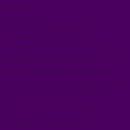
– colon transversal
– côlon descendant
Pas pour le déplacer, mais pour lui redonner du flux.
Le diaphragme fait toujours partie du traitement.
Sans diaphragme il n’y a pas de régulation du système autonome.
Lorsque les psoas, le côlon et le diaphragme deviennent cohérents,
le patient change de statut. Pas juste un symptôme.
SOIN DE SOI COMME RÉÉDUCATION NERVEUSE
L’auto-traitement c’est apprendre au corps qu’il n’est plus en danger.
Plie les genoux. Inspire lentement, inspire profondément. Cela
stimule le nerf vaginal.
Douces oscillations du bassin. Genoux à la poitrine en alternance.
Auto-massage abdominal lent, suivant le cours du côlon.
RÉGLEMENTATION GYMNASTIQUE