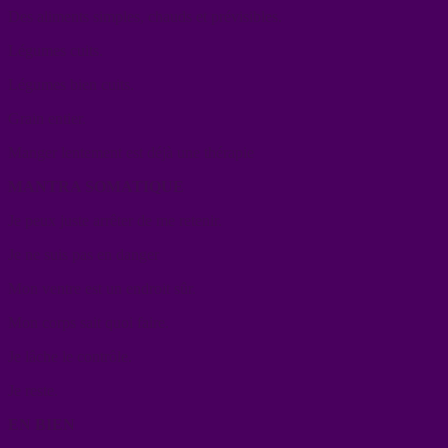
Des aliments simples, chauds et prévisibles.
Légumes cuits.
Légumes bien cuits.
Grain entier.
Manger lentement est déjà une thérapie
MANTRA SOMATIQUE
Je peux juste arrêter de me retenir.
Je ne suis pas en danger
Mon ventre est un endroit sûr.
Mon corps sait quoi faire.
Je lâche le contrôle.
Je reste.
EN BIEN