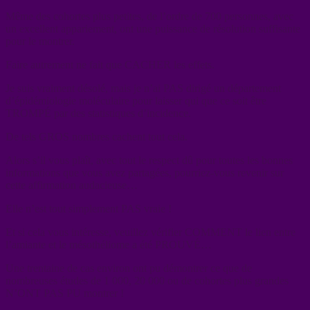
Même des cohortes plus petites, de l’ordre de 700 personnes, avec
un excellent appariement, ont une puissance de résolution suffisante
pour le montrer.
Faire autrement ne fait que CACHER les effets.
Je suis vraiment désolé, mais je n’ai PAS dirigé un département
d’épidémiologie moléculaire pour laisser qui que ce soit être
TROMPÉ par des statistiques d’incidence.
De tels GROS nombres cachent tout cela.
Alors s’il vous plaît, avec tout le respect dû pour toutes les bonnes
informations que vous avez partagées, pourriez-vous revenir sur
cette affirmation audacieuse…
Elle n’est tout simplement PAS vraie !
Et si cela vous intéresse, veuillez vérifier COMMENT le lien entre
l’amiante et le mésothéliome a été PROUVÉ…
Une trentaine de cas environ ont pu démontrer ce que de
nombreuses études de 1 000, 20 000 ou de cohortes plus grandes
N’ONT PAS PU montrer !