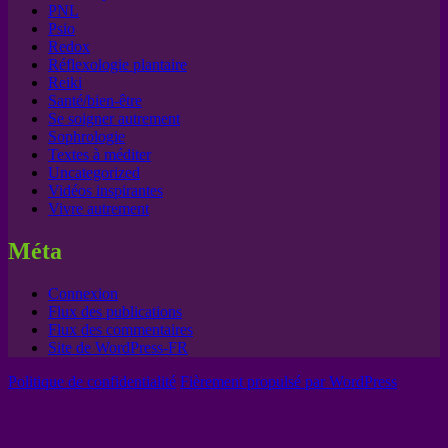
PNL
Psio
Redox
Réflexologie plantaire
Reiki
Santé/bien-être
Se soigner autrement
Sophrologie
Textes à méditer
Uncategorized
Vidéos inspirantes
Vivre autrement
Méta
Connexion
Flux des publications
Flux des commentaires
Site de WordPress-FR
Politique de confidentialité
Fièrement propulsé par WordPress