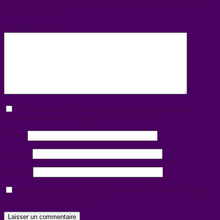
Votre adresse e-mail ne sera pas publiée.
Les champs obligatoires
sont indiqués avec
*
Commentaire
*
Si vous souhaitez être averti par e-mail lorsqu'un nouveau
commentaire est mis en ligne, cochez cette case
Nom
*
E-mail
*
Site web
Enregistrer mon nom, mon e-mail et mon site dans le navigateur
pour mon prochain commentaire.