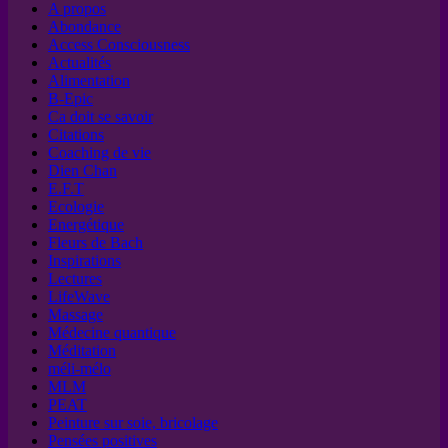
A propos
Abondance
Access Consciousness
Actualités
Alimentation
B-Epic
Ca doit se savoir
Citations
Coaching de vie
Dien Chan
E.F.T
Ecologie
Energétique
Fleurs de Bach
Inspirations
Lectures
LifeWave
Massage
Médecine quantique
Méditation
méli-mélo
MLM
PEAT
Peinture sur soie, bricolage
Pensées positives