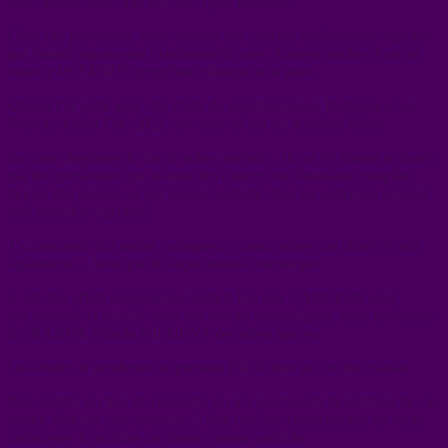
Les cancers, quel que soit leur type, flambent.
Chez ces personnes, nous voyons des cancers extrêmement rapides
qui étaient auparavant extrêmement rares. Souvent moins d’un an
entre le PREMIER symptôme clinique et la mort.
Quand j’ai parlé avec des chefs de réanimation en Belgique et en
France, durant l’été 2021, les deux m’ont dit la même chose.
Sur une vingtaine de lits de soins intensifs, 18 ou 19 étaient occupés
par des personnes qui avaient des cancers en rémission complète
depuis des années, et qui avaient rechuté dans les semaines suivant
leur première injection.
J’ai demandé à d’autres collègues, et deux autres ont observé cela
également… bien que de façon moins dramatique.
5. De tels effets secondaires mortels liés aux CANCERS sont
documentés et publiés dans des revues scientifiques, mais les études
à GRANDE échelle DILUENT ces effets graves.
Les études d’incidence ne peuvent RIEN dire sur un lien causal.
Pour établir un lien de causalité, on n’a pas besoin de millions de cas
contre témoins ; au contraire, il faut calculer correctement les odds
ratios avec le nombre de doses comme variable.