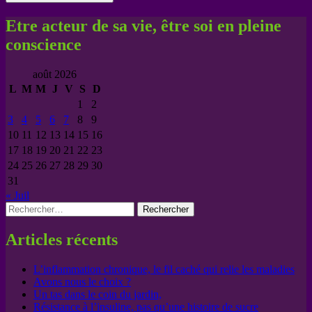
Etre acteur de sa vie, être soi en pleine
conscience
août 2026
L
M
M
J
V
S
D
1
2
3
4
5
6
7
8
9
10
11
12
13
14
15
16
17
18
19
20
21
22
23
24
25
26
27
28
29
30
31
« Juil
Rechercher :
Articles récents
L’inflammation chronique, le fil caché qui relie les maladies
Avons nous le choix ?
Un tas dans le coin du jardin,
Résistance à l’insuline, pas qu’une histoire de sucre