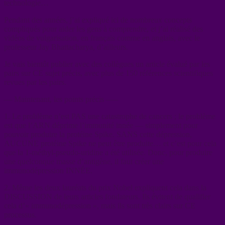
technologie…
Pendant des années, j’ai expliqué ici de nombreux concepts
compliqués pour aider les gens à comprendre, et j’ai réalisé des
vidéos de vulgarisation, en français comme en anglais, avec le
professeur Jay Bhattacharya, d’ailleurs.
Je vais bientôt publier avec des collègues un article évalué par les
pairs sur CE sujet précis, avec plus de 150 références scientifiques
revues par les pairs.
–– Maintenant, les points précis —–
1. Le problème n’est PAS une catastrophe de cancers ; le problème
est que l’ARN déprime l’immunité innée — simplement pour
pouvoir produire la protéine Spike. SANS cette dépression,
AUCUNE protéine Spike ne peut être produite… et c’est pour cela
que la 1-méthyl-pseudo-uridine a été utilisée. Donc, pour produire
une quelconque masse d’antigène, il faut créer une
immunodépression INNÉE.
2. Même les deux lauréats du prix Nobel expliquent cela dans la
DISCUSSION de leurs articles fondateurs. Ils évitent de qualifier
cela d’« immunodépression », mais ils sont très clairs sur CE
processus.