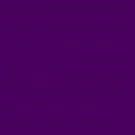
3. Une preuve de cette IMMUNODÉPRESSION transitoire est
donnée par les zona post-vaccination, qui semblent apparaître chez
1,8 à 3 % des injectés.
Cela a été observé et rapporté (dans des publications évaluées par les
pairs) dans environ 12 pays différents, d’abord par Israël, puis par
l’Espagne si je me souviens bien.
Et plus récemment, une publication scientifique a directement
mentionné et démontré cela, et l’a mesuré.
4. Que provoque une immunosuppression transitoire au niveau du
système immunitaire INNÉ ?
Eh bien, si je vous dis que le système immunitaire inné agit comme
un mécanisme de freinage du développement précoce du cancer
AVANT même qu’une masse cellulaire mesurable n’apparaisse…
(vous pouvez vérifier cela), vous verrez les choses différemment.
Un tel processus ralentit les cancers CLINIQUES de plusieurs
années…
Cependant… une fois que ces freins sont supprimés — ce qui est
précisément le rôle de la 1MPU — alors devinez quoi ?