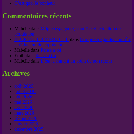
C’est quoi le bonheur
Commentaires récents
Mabelle
dans
Grippe espagnole, contrôle et réduction de
population
FLORENCE AMROUCHE
dans
Grippe espagnole, contrôle
et réduction de population
Mabelle
dans
Pense à toi
Edith
dans
Pense à toi
Mabelle
dans
L’état a franchi un point de non retour
Archives
août 2026
juillet 2026
juin 2026
mai 2026
avril 2026
mars 2026
février 2026
janvier 2026
décembre 2025