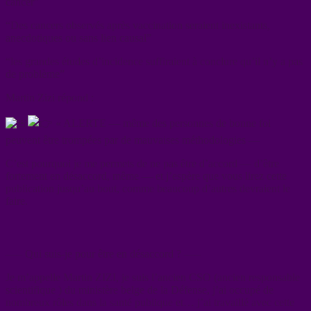
cancer”
“Des cancers observés après vaccination seraient inexistants,
anecdotiques ou sans lien causal”
“les grandes études d’incidence suffiraient à conclure qu’il n’y a pas
de problème”
Martin Zizi répond :
« ALERTE — même des personnes de bonne foi
peuvent être trompées par de mauvaises méthodologies —
C’est pourquoi je me permets de ne pas être d’accord — d’être
fortement en désaccord, même — et j’espère que vous lirez cette
publication jusqu’au bout, comme beaucoup d’autres devraient le
faire.
—– Qui suis-je pour être en désaccord ? —–
Je m’appelle Martin ZIZI, je suis l’ancien CSO (ancien responsable
scientifique ) du ministère belge de la Défense, j’ai occupé de
nombreux rôles dans la santé publique et… j’ai travaillé avec cette