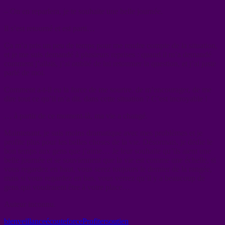
– On en reparlera, je te souhaite une belle journée.
Il s’est retourné et est parti…
Ça m’a pris un peu de temps pour me rendre compte de la situation,
et je me suis demandé à plusieurs reprises : quand il m’a demandé
comment j’allais, j’ai oublié de lui retourner la question, et j’ai juste
parlé de moi.
Comment a-t-il eu la force de me sourire, de m’encourager, de me
dire tout ce qu’il m’a dit, dans cette situation ? C’est incroyable !
… à partir de ce moment-là, ma vie a changé.
Maintenant, je suis moins dramatique avec mes problèmes et je
profite plus pour les belles choses de la vie. Désormais, je dédie le
bon temps aux gens que j’aime… Je leur souhaite qu’ils aient une
belle journée et se souviennent que la vie est comme une échelle, si
vous regardez en haut, vous serez toujours le dernier de la rangée,
mais si vous regardez en bas, vous verrez qu’il y a beaucoup de
gens qui voudraient être à votre place…
Auteur inconnu.
bienveillance
écoute
force
Profiter
soutien