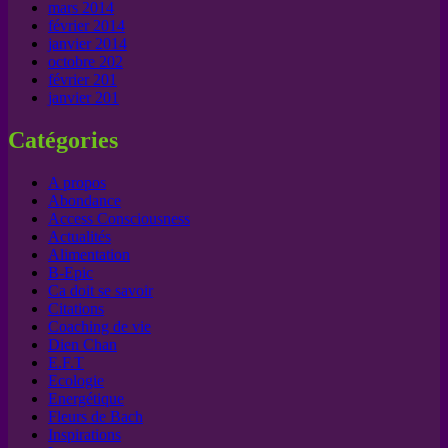
mars 2014
février 2014
janvier 2014
octobre 202
février 201
janvier 201
Catégories
A propos
Abondance
Access Consciousness
Actualités
Alimentation
B-Epic
Ca doit se savoir
Citations
Coaching de vie
Dien Chan
E.F.T
Ecologie
Energétique
Fleurs de Bach
Inspirations