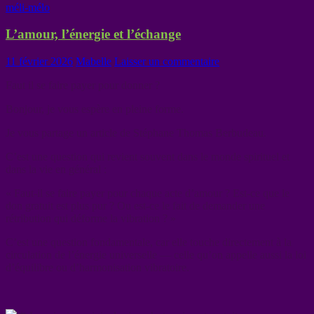
méli-mélo
L’amour, l’énergie et l’échange
11 février 2026
Mabelle
Laisser un commentaire
Faut il se faire payer pour donner ?
Bonjour, je vous espère en pleine forme.
Je vous partage un article de Stéphane Thomas Berbudeau.
C’est une question qui revient souvent dans le monde spirituel et
dans la vie en général :
« Faut-il se faire payer pour chaque acte d’amour ? Est-ce que le
don gratuit est plus pur ? Ou est-ce le fait de demander une
rétribution qui déforme la vibration ? »
C’est une question fondamentale, car elle touche directement à la
circulation de l’énergie universelle — celle qu’on appelle aussi la loi
d’équilibre ou d’harmonisation vibratoire.