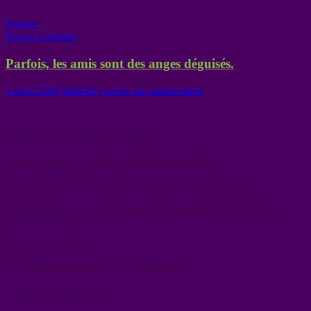
Profiter
Textes à méditer
Parfois, les amis sont des anges déguisés.
1 avril 2026
Mabelle
Laisser un commentaire
Bonjour, je vous espère en forme
Je vous partage ce matin un petit texte à méditer.
Un soir, assez tard, j’ai reçu un coup de fil d’un ami cher.
J’ai été très content de son appel et la première chose qu’il m’a
demandée était :
– Comment vas-tu ?
Je ne sais pas pourquoi je lui ai répondu :
– Je me sens très seul…