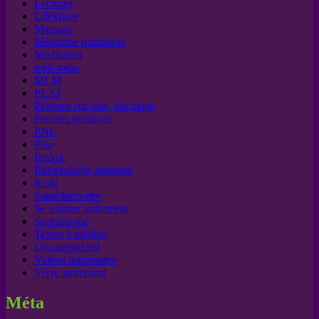
Lectures
LifeWave
Massage
Médecine quantique
Méditation
méli-mélo
MLM
PEAT
Peinture sur soie, bricolage
Pensées positives
PNL
Psio
Redox
Réflexologie plantaire
Reiki
Santé/bien-être
Se soigner autrement
Sophrologie
Textes à méditer
Uncategorized
Vidéos inspirantes
Vivre autrement
Méta