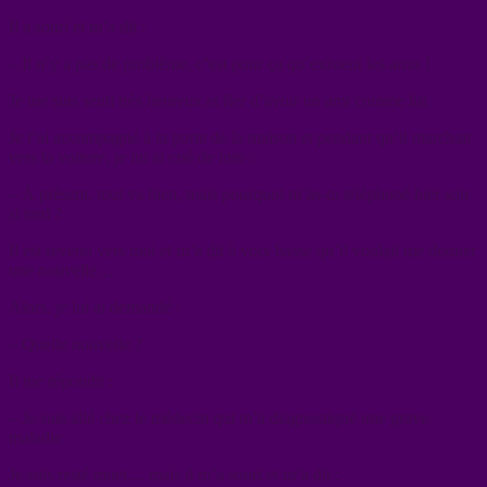
Il a souri et m’a dit :
– Il n’y a pas de problème, c’est pour ça qu’existent les amis !
Je me suis senti très heureux et fier d’avoir un ami comme lui.
Je l’ai accompagné à la porte de la maison et pendant qu’il marchait
vers la voiture, je lui ai crié de loin :
– À présent, tout va bien, mais pourquoi m’as-tu téléphoné hier soir
si tard ?
Il est revenu vers moi et m’a dit à voix basse qu’il voulait me donner
une nouvelle…
Alors, je lui ai demandé :
– Quelle nouvelle ?
Il me répondit :
– Je suis allé chez le médecin qui m’a diagnostiqué une grave
maladie.
Je suis resté muet… mais il m’a souri et m’a dit :