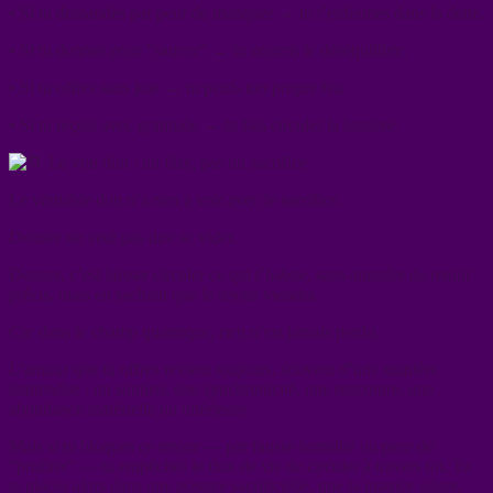
• Si tu demandes par peur de manquer → tu t’enfermes dans la dette.
• Si tu donnes pour “sauver” → tu nourris le déséquilibre.
• Si tu offres sans joie → tu perds ton propre feu.
• Si tu reçois avec gratitude → tu fais circuler la lumière.
Le vrai don : un flux, pas un sacrifice
Le véritable don n’a rien à voir avec le sacrifice.
Donner ne veut pas dire se vider.
Donner, c’est laisser circuler ce qui t’habite, sans attendre de retour
précis, mais en sachant que le retour viendra.
Car dans le champ quantique, rien n’est jamais perdu.
L’amour que tu offres revient toujours, souvent d’une manière
inattendue : un soutien, une synchronicité, une rencontre, une
abondance matérielle ou intérieure.
Mais si tu bloques ce retour — par fausse humilité ou peur de
“profiter” — tu empêches le flux de vie de circuler à travers toi. Tu
te places alors dans une posture sacrificielle, que la matrice adore,