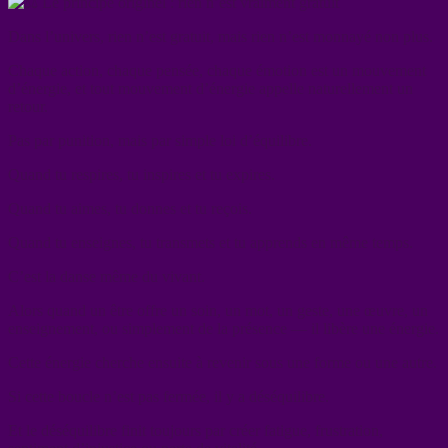
Le principe originel : rien n’est vraiment gratuit
Dans l’univers, rien n’est gratuit, mais rien n’est monnayé non plus.
Chaque action, chaque pensée, chaque émotion est un mouvement
d’énergie, et tout mouvement d’énergie appelle naturellement un
retour.
Pas par punition, mais par simple loi d’équilibre.
Quand tu respires, tu inspires et tu expires.
Quand tu aimes, tu donnes et tu reçois.
Quand tu enseignes, tu transmets et tu apprends en même temps.
C’est la danse même du vivant.
Alors quand un être offre un soin, un mot, un geste, une œuvre, un
enseignement, ou simplement de la présence — il libère une énergie.
Cette énergie cherche ensuite à revenir sous une forme ou une autre.
Si cette boucle n’est pas fermée, il y a déséquilibre.
Et le déséquilibre finit toujours par créer fatigue, frustration,