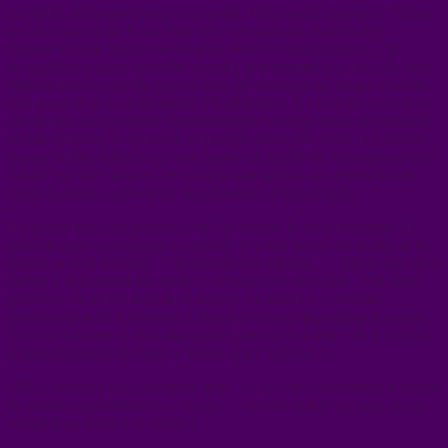
Ce matin, le monde entier s’est arrêté. Vous savez pourquoi ? Parce
qu’un réservoir de 8 ans était vide. Les garçons avaient déjà
commencé leur journée et les gens étaient à leurs bureaux et je
m’apprêtais à partir travailler quand j’ai remarqué que mon fils était
debout dans la salle de bain en train de s’essuyer le visage. J’ai fait
une pause et je lui ai demandé s’il allait bien. Il a levé les yeux avec
des larmes qui coulaient silencieusement sur son visage et a secoué
sa tête. Quand j’ai demandé si quelque chose été arrivé, il a encore
secoué la tête. Alors je me suis assise sur le côté de la baignoire et je
l’ai tiré sur mes genoux. Je lui ai dit que parfois nos réservoirs de
cœur se sentent vides et qu’ils ont besoin d’être remplis.
Il a pleuré dans ma poitrine et je l’ai enlacé. Je lui ai demandé s’il
pouvait sentir mon amour le remplir ?Il a fait un oui de la tête, et les
larmes se sont arrêtées…J’ai attendu une minute… « Est-ce que mon
amour a déjà atteint tes orteils ? »Il a fait non de la tête…Ok nous
prendrons le temps dont tu as besoin. Le travail n’a aucune
importance pour le moment. L’école n’est pas importante non plus.
Ceci est la chose la plus importante aujourd’hui, OK ? Je te remplis
d’amour jusqu’à ras bord. « Est-ce que c’est bon ? »
«Oui» «Encore une minute de plus…« Ton cœur est rempli d’amour
de maman maintenant ? »« Ouais… »Je vois briller tes yeux, tu es
rempli à ras bord et tu souris !