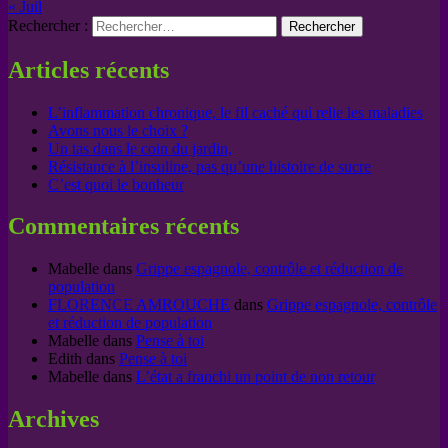
« Juil
Rechercher :
Articles récents
L’inflammation chronique, le fil caché qui relie les maladies
Avons nous le choix ?
Un tas dans le coin du jardin,
Résistance à l’insuline, pas qu’une histoire de sucre
C’est quoi le bonheur
Commentaires récents
Mabelle
dans
Grippe espagnole, contrôle et réduction de
population
FLORENCE AMROUCHE
dans
Grippe espagnole, contrôle
et réduction de population
Mabelle
dans
Pense à toi
Edith
dans
Pense à toi
Mabelle
dans
L’état a franchi un point de non retour
Archives