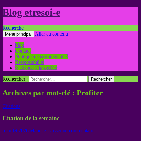
Blog etresoi-e
Recherche
Aller au contenu
Menu principal
blog
Contact
Politique de confidentialité
Responsabilité
S’adapter à la société
Rechercher :
Archives par mot-clé : Profiter
Citations
Citation de la semaine
6 juillet 2026
Mabelle
Laisser un commentaire