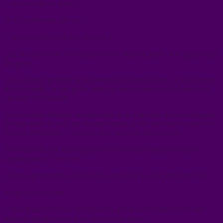
– Tu veux qu’on parle ?
Je lui ai répondu que oui :
– Tu veux que je vienne chez toi ?
Oui. Il a raccroché le téléphone et 15 minutes après, il frappait déjà à
ma porte.
Je lui ai parlé pendant de nombreuses heures de tout, de mon travail,
de ma famille, de ma petite amie, de mes doutes et il était toujours
attentif et m’écoutait…
Je me sentais détendu mentalement, il m’a fait don de sa compagnie
presque toute la nuit, son écoute surtout, je me suis senti soutenu et
comme d’habitude, il a ouvert mes yeux sur mes erreurs.
Je me sentais très bien et quand il s’est rendu compte que je me
sentais mieux, il m’a dit :
– Bien, maintenant, je m’en vais, parce que je dois aller travailler.
Surpris, je lui ai dit :
– Pourquoi ne m’as-tu pas prévenu que tu devais aller au travail ?
Regarde quelle heure il est, tu n’as pas dormi !