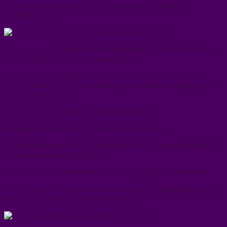
car elle épuise les êtres de lumière au nom de “l’amour
inconditionnel”.
“Le don libre” : la nouvelle économie de l’âme
Beaucoup parlent aujourd’hui de don libre. Et c’est sans doute une
des clés les plus justes de la nouvelle ère.
Le don libre, ce n’est pas dire : “tu donnes si tu veux, sinon tant
pis.” C’est dire : “je te fais confiance pour honorer ce que tu reçois
selon ta conscience.”
C’est une reconnaissance vibratoire mutuelle.
Celui qui reçoit est libre d’évaluer ce qu’il a reçu.
Celui qui donne est libre de ne rien attendre, mais conscient que la
vie compensera toujours le juste.
Le don libre, c’est la monnaie de la 5D : la gratitude consciente.
Et elle peut se manifester sous mille formes — argent, temps, parole,
aide, amour, nourriture, création, soin…
L’amour vrai ne se vend pas, il s’honore