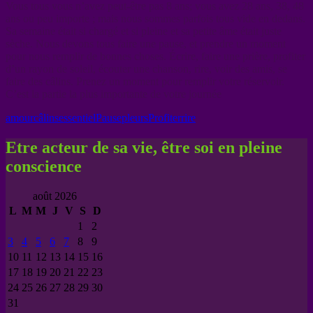
Vous tous vous n’avez peut-être pas 8 ans; vous avez 28 ans, 38, 48
ans ou peu importe ; mais nous sommes parfois tous vide en dedans.
Sa semaine était si chargé et si pleine et sa petite âme était juste
sèche. Nous devons tous faire une pause, et prendre un moment
pour nous remplir de bonnes choses. Écrire, faire une prière, profiter
d’un rayon de soleil, écouter une chanson, rire, voir des amis, se
faire des câlins. Prenez un moment pour remplir votre réservoir.
C’est la partie la plus importante de votre journée
amour
câlins
essentiel
Pause
pleurs
Profiter
rire
Etre acteur de sa vie, être soi en pleine
conscience
août 2026
L
M
M
J
V
S
D
1
2
3
4
5
6
7
8
9
10
11
12
13
14
15
16
17
18
19
20
21
22
23
24
25
26
27
28
29
30
31