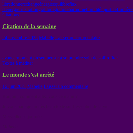
libre
donner
échange
énergie
équilibre
flux
d'énergie
frustration
gratitude
gratuité
harmonie
humilité
injustice
Lumière
Citations
Citation de la semaine
24 novembre 2025
Mabelle
Laisser un commentaire
avancer
moment présent
penser à soi
prendre soin de soi
Profiter
Textes à méditer
Le monde s’est arrêté
16 juin 2021
Mabelle
Laisser un commentaire
Bonjour, comment allez-vous ce matin ?
Je vous partage un très beau texte sur l’essentiel de la vie
Merveilleuse journée
Mabelle