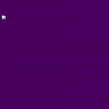
sentiment d’injustice ou perte de vitalité.
⸻
L’argent : une énergie neutre devenue taboue
L’argent, à l’origine, n’est pas le problème.
C’est un symbole de circulation d’énergie.
C’est une façon de dire : “je reconnais la valeur de ce que tu offres”.
Mais au fil du temps, il a été perverti par la peur, la domination, et le
manque.
Ainsi, beaucoup d’êtres lumineux refusent de “se faire payer” parce
qu’ils ont associé l’argent à la corruption.
Et inversement, d’autres exigent une rémunération démesurée pour
compenser un sentiment de manque intérieur.
Dans les deux cas, l’énergie est faussée.
Ce n’est pas le fait de demander une contribution qui dérange, c’est
l’intention qui motive cette demande.