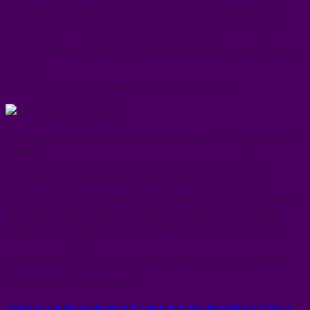
• Ce n’est pas le “paiement” qui salit l’amour, c’est l’intention
derrière.
• Le don libre est la forme la plus évoluée d’échange : conscience +
liberté.
• Refuser de recevoir bloque la circulation de la vie.
L’équilibre originel
Le monde ancien fonctionnait sur deux extrêmes : la cupidité ou le
sacrifice.
Le monde nouveau fonctionne sur la réciprocité consciente.
C’est là que l’amour devient une force cosmique durable. C’est là
que le guérisseur, le créateur, le guide, le simple ami, cessent de
“donner” ou de “prendre”, et commencent à co-créer un champ
d’abondance partagée.
Et quand l’amour circule ainsi, il ne s’appauvrit pas, il s’amplifie.
Prenez soin de vous – Mabelle
abondance
action
amour
argent
conscience
corruption
domination
don