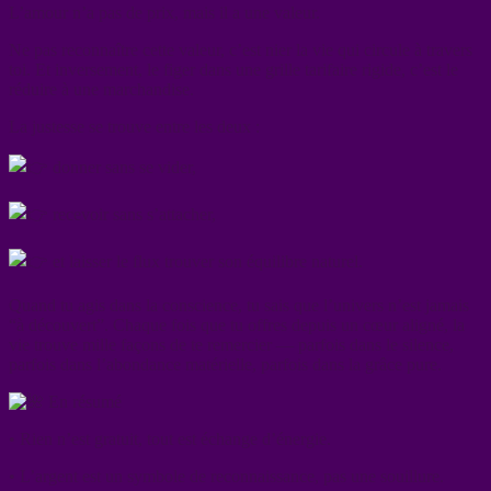
L’amour n’a pas de prix, mais il a une valeur.
Ne pas reconnaître cette valeur, c’est nier la vie qui circule à travers
toi. Et inversement, le figer dans une grille tarifaire rigide, c’est le
réduire à une marchandise.
La justesse se trouve entre les deux :
donner sans se vider,
recevoir sans s’attacher,
et laisser le flux trouver son équilibre naturel.
Quand tu agis dans la conscience, tu sais que l’univers n’est jamais
“à découvert”. Chaque fois que tu offres depuis un cœur aligné, la
vie trouve mille façons de te remercier — parfois dans le silence,
parfois dans l’abondance matérielle, parfois dans la grâce pure.
En résumé
• Rien n’est gratuit, tout est échange d’énergie.
• L’argent est un symbole de reconnaissance, pas une souillure.