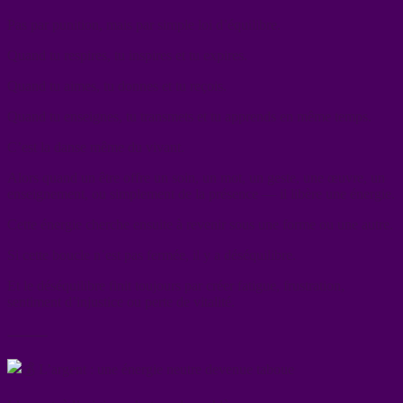
Pas par punition, mais par simple loi d’équilibre.
Quand tu respires, tu inspires et tu expires.
Quand tu aimes, tu donnes et tu reçois.
Quand tu enseignes, tu transmets et tu apprends en même temps.
C’est la danse même du vivant.
Alors quand un être offre un soin, un mot, un geste, une œuvre, un
enseignement, ou simplement de la présence — il libère une énergie.
Cette énergie cherche ensuite à revenir sous une forme ou une autre.
Si cette boucle n’est pas fermée, il y a déséquilibre.
Et le déséquilibre finit toujours par créer fatigue, frustration,
sentiment d’injustice ou perte de vitalité.
⸻
L’argent : une énergie neutre devenue taboue