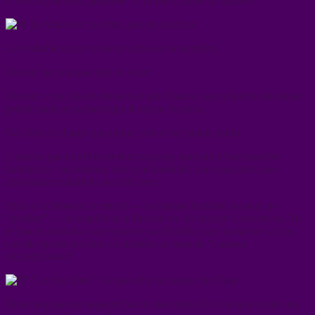
• Si tu reçois avec gratitude → tu fais circuler la lumière.
Le vrai don : un flux, pas un sacrifice
Le véritable don n’a rien à voir avec le sacrifice.
Donner ne veut pas dire se vider.
Donner, c’est laisser circuler ce qui t’habite, sans attendre de retour
précis, mais en sachant que le retour viendra.
Car dans le champ quantique, rien n’est jamais perdu.
L’amour que tu offres revient toujours, souvent d’une manière
inattendue : un soutien, une synchronicité, une rencontre, une
abondance matérielle ou intérieure.
Mais si tu bloques ce retour — par fausse humilité ou peur de
“profiter” — tu empêches le flux de vie de circuler à travers toi. Tu
te places alors dans une posture sacrificielle, que la matrice adore,
car elle épuise les êtres de lumière au nom de “l’amour
inconditionnel”.
“Le don libre” : la nouvelle économie de l’âme
Beaucoup parlent aujourd’hui de don libre. Et c’est sans doute une