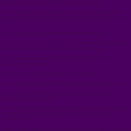
trouvent encore la force d’être présents pour les autres.
Et il y a aussi ceux qui se perdent parfois, qui réagissent mal, qui
blessent sans le vouloir, parce qu’ils portent déjà trop de choses en
eux.
La vie ne façonne pas tout le monde de la même manière.
Nous n’avons pas tous reçu la même douceur, les mêmes repères, les
mêmes mots rassurants ou les mêmes preuves d’amour.
Alors chacun construit son équilibre comme il peut, avec les
morceaux qu’il possède.
C’est pour cela que la bienveillance est si importante.
Parce qu’un regard compréhensif peut apaiser une douleur cachée.
Parce qu’une parole douce peut redonner un peu de lumière à
quelqu’un qui lutte en silence.
Parce qu’on ignore souvent à quel point une personne est proche de
craquer ou, au contraire, à quel point un simple geste peut lui
redonner espoir.
Avant de juger quelqu’un trop vite, essayons d’imaginer tout ce qu’il