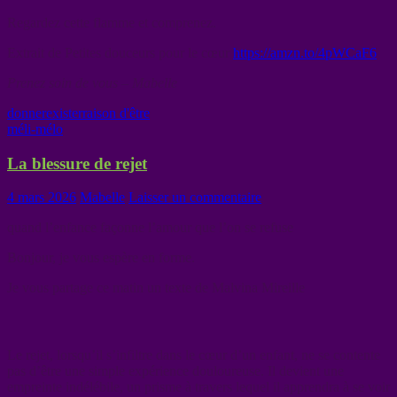
Regardez cette flamme et comprenez.
Extrait de Petites douceurs pour le cœur
https://amzn.to/4pWCaF6
Prenez soin de vous – Mabelle
donner
exister
raison d'être
méli-mélo
La blessure de rejet
4 mars 2026
Mabelle
Laisser un commentaire
quand l’enfance façonne l’amour que l’on se refuse
Bonjour, je vous espère en forme.
Je vous partage ce matin un texte de Malvina Mireille
Le rejet, lorsqu’il s’infiltre dans le cœur d’un enfant, ne se contente
pas d’être une simple
expérience douloureuse. Il devient une
empreinte indélébile, un prisme à travers lequel il apprendra à se voir