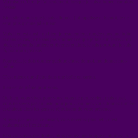
Ma raison d’être, je l’ai seulement, lorsque je suis allumée, car alors,
j’existe.
Bien sûr, depuis que je suis allumée, j’ai rapetissé et bientôt, je ne
serai plus qu’une pâle lueur.
Mais il en est ainsi : ou bien, je reste entière, rangée dans une boîte
et dans ce cas, je ne sais pas vraiment ce que je fais sur Terre… ou
bien, je répands lumière et rêveries et alors, je sais pourquoi je suis
là, pourquoi j’existe.
Pour cela, je dois donner quelque chose de moi, me donner moi-
même.
C’est mieux que d’être dans une boîte en carton.
Il en est de même pour vous.
Ou bien, vous vivez pour vous, vous ne perdez rien, mais aussi,
vous ne savez pas au juste pourquoi… ou bien, vous donnez lumière
et chaleur, alors les gens se réjouissent de votre présence.
N’ayez pas peur si ce faisant, vous devenez plus petit, c’est
seulement de l’extérieur…
Et si vous avez des doutes, alors prenez une bougie et allumez-la.