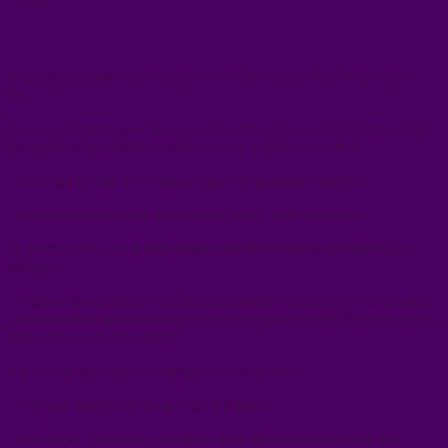
Cellier.
N’oublions jamais que chacun fait ce qu’il peut avec ce qu’il a en
lui.
Avec son histoire, ses blessures invisibles, ses peurs silencieuses et
les combats qu’il mène parfois loin du regard des autres.
On ne sait jamais réellement ce qu’une personne traverse.
Certains sourient alors qu’ils sont épuisés intérieurement.
D’autres paraissent froids simplement parce qu’ils ont appris à se
protéger.
Certaines personnes aiment maladroitement, non pas parce qu’elles
aiment moins, mais parce qu’elles n’ont jamais appris à recevoir ou à
donner l’amour autrement.
Il y a ceux qui avancent malgré leurs angoisses.
Ceux qui continuent malgré les déceptions.
Ceux qui se lèvent chaque matin avec un cœur lourd mais qui