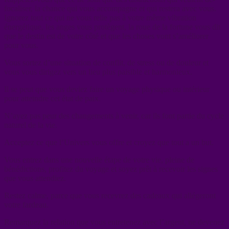
focaliser, la chance qui vous accompagne et qui restera avec vous.
Ignorez tout ce qui ne vous relie pas à votre même vibration
énergétique, les anges vous protègent, la roue de la fortune vous dit
que le destin est de votre côté et que les choses vont s’améliorer
pour vous.
Vous sortez d’une situation de conflit, de stress ou de douleur et
vous vous dirigez vers un lieu plus paisible et harmonieux.
Il se peut que vous deviez faire un voyage physique ou intérieur
pour atteindre cet état de paix.
N’ayez pas peur des changements à venir, car ils font partie du cycle
naturel de la vie.
Acceptez ce que l’Univers vous offre et croyez que tout a un but.
Vous entrez dans une nouvelle étape de votre vie, pleine de
bénédictions, profitez du voyage et soyez prêt à recevoir les signes
que vous attendiez.
Restez calme, parce que vous recevrez des cadeaux qui allégeront
votre fardeau.
Remarquez la relation que vous entretenez avec l’argent, ne devenez