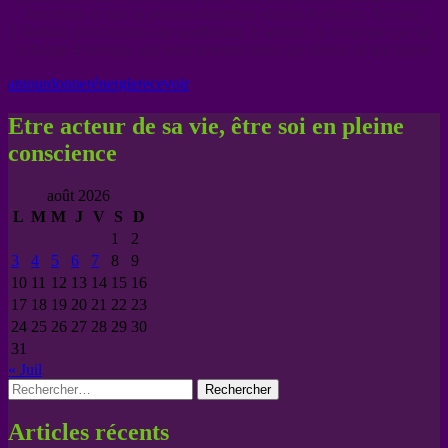
nouveau, et que tu puisses distribuer encore et encore. Tu vois
l’Amour, ce n’est pas une souffrance. L’amour, ce n’est que ça : un
échange d’énergie, qui rend heureux celui qui donne, et qui reçoit
amour
donner
énergie
recevoir
Etre acteur de sa vie, être soi en pleine
conscience
août 2026
L
M
M
J
V
S
D
1
2
3
4
5
6
7
8
9
10
11
12
13
14
15
16
17
18
19
20
21
22
23
24
25
26
27
28
29
30
31
« Juil
Rechercher :
Articles récents