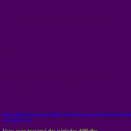
ne dit pas.
Avant de condamner une réaction, rappelons-nous que derrière
chaque comportement se cache souvent une émotion non guérie,
une fatigue profonde ou une histoire qu’on ne connaît pas.
Cela ne veut pas dire tout accepter ou tout excuser.
Mais cela signifie choisir davantage l’humanité que le jugement,
davantage l’écoute que la colère, davantage la compassion que la
dureté.
Au fond, nous essayons tous de survivre à quelque chose.
Et parfois, la plus belle chose que l’on puisse offrir aux autres, c’est
un peu de patience, un peu de douceur, et la certitude qu’ils n’ont
pas besoin d’être parfaits pour mériter d’être compris.
Prends soin de toi
Mabelle
bienveillance
blessures
certitude
colère
compassion
comportement
compr
Coaching de vie
Vous avez traversé des périodes difficiles