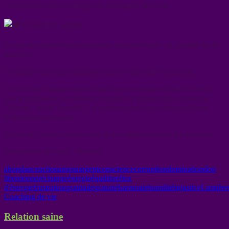
• Refuser de recevoir bloque la circulation de la vie.
L’équilibre originel
Le monde ancien fonctionnait sur deux extrêmes : la cupidité ou le
sacrifice.
Le monde nouveau fonctionne sur la réciprocité consciente.
C’est là que l’amour devient une force cosmique durable. C’est là
que le guérisseur, le créateur, le guide, le simple ami, cessent de
“donner” ou de “prendre”, et commencent à co-créer un champ
d’abondance partagée.
Et quand l’amour circule ainsi, il ne s’appauvrit pas, il s’amplifie.
Prenez soin de vous – Mabelle
abondance
action
amour
argent
conscience
corruption
domination
don
libre
donner
échange
énergie
équilibre
flux
d'énergie
frustration
gratitude
gratuité
harmonie
humilité
injustice
Lumière
Coaching de vie
Relation saine