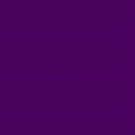
lui-même et à interpréter le monde qui l’entoure. Un enfant qui se
sent rejeté ne remet pas en question ceux qui le repoussent ; il se
remet en question lui-même. Il se dit que s’il n’est pas aimé, c’est
qu’il ne le mérite pas. Alors, il tente de compenser, d’être plus gentil,
plus obéissant, plus utile… mais toujours avec cette peur sourde au
fond de lui : « Si je ne suis pas assez, on me laissera tomber. »
C’est ainsi que naît la quête infinie de reconnaissance, ce besoin
insatiable d’être validé par les autres, non pas par égoïsme, mais
parce que l’amour de soi lui a été refusé avant même qu’il puisse
l’apprendre. Ce rejet initial devient une racine, s’étendant à chaque
relation future. L’enfant grandit en devenant un adulte qui donne
tout, qui s’efface, qui s’épuise à vouloir être indispensable pour
mériter une place, un regard, une caresse.
Il entre dans des relations où il ne sait pas recevoir, car recevoir
implique de croire qu’il en est digne. Alors, il donne sans compter,
pense aux autres avant lui-même, endosse le rôle du sauveur en
espérant qu’en guérissant les autres, il guérira lui-même. Mais ce
qu’il ne voit pas, c’est que ce rôle l’enchaîne. Car en sauvant pour
être aimé, il ne s’autorise jamais à être aimé sans condition.
Le rejet, lorsqu’il est inscrit si profondément, fait naître une étrange
contradiction : une peur viscérale d’être abandonné, mais une
incapacité à réellement se laisser aimer. Car aimer suppose d’être vu,