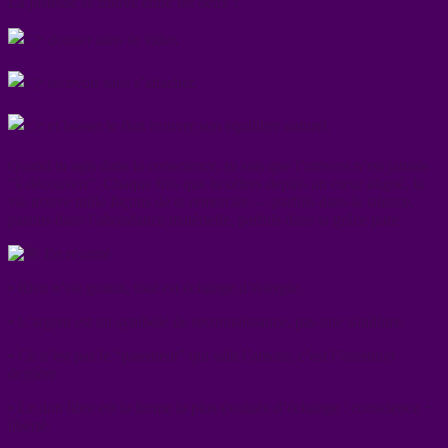
La justesse se trouve entre les deux :
donner sans se vider,
recevoir sans s’attacher,
et laisser le flux trouver son équilibre naturel.
Quand tu agis dans la conscience, tu sais que l’univers n’est jamais
“à découvert”. Chaque fois que tu offres depuis un cœur aligné, la
vie trouve mille façons de te remercier — parfois dans le silence,
parfois dans l’abondance matérielle, parfois dans la grâce pure.
En résumé
• Rien n’est gratuit, tout est échange d’énergie.
• L’argent est un symbole de reconnaissance, pas une souillure.
• Ce n’est pas le “paiement” qui salit l’amour, c’est l’intention
derrière.
• Le don libre est la forme la plus évoluée d’échange : conscience +
liberté.