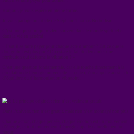
Faut il se faire payer pour donner ?
Bonjour, je vous espère en pleine forme.
Je vous partage un article de Stéphane Thomas Berbudeau.
C’est une question qui revient souvent dans le monde spirituel et
dans la vie en général :
« Faut-il se faire payer pour chaque acte d’amour ? Est-ce que le
don gratuit est plus pur ? Ou est-ce le fait de demander une
rétribution qui déforme la vibration ? »
C’est une question fondamentale, car elle touche directement à la
circulation de l’énergie universelle — celle qu’on appelle aussi la loi
d’équilibre ou d’harmonisation vibratoire.
Le principe originel : rien n’est vraiment gratuit
Dans l’univers, rien n’est gratuit, mais rien n’est monnayé non plus.
Chaque action, chaque pensée, chaque émotion est un mouvement
d’énergie, et tout mouvement d’énergie appelle naturellement un
retour.