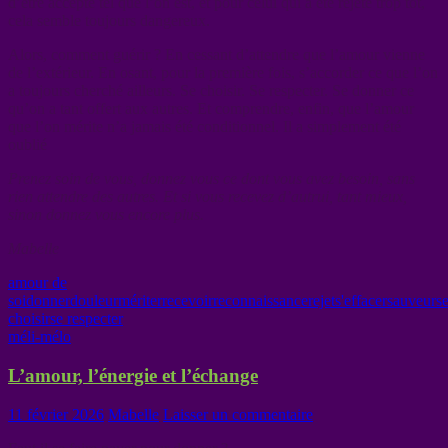
d’être accepté tel que l’on est, et pour celui qui a été rejeté trop tôt,
cela semble toujours dangereux.
Alors, comment guérir ? En cessant d’attendre que l’amour vienne
de l’extérieur. En osant, pour la première fois, s’accorder ce que l’on
a toujours cherché ailleurs. Se choisir. Se respecter. Se donner ce
qu’on a tant offert aux autres. Et comprendre, enfin, que l’amour
que l’on mérite n’a jamais été conditionnel. Il a simplement été
oublié
Prenez soin de vous, donnez vous ce dont vous avez besoin, sans
rien attendre des autres. Et si vous recevez d’autrui, tant mieux,
sinon donnez vous encore plus.
Mabelle
amour de
soi
donner
douleur
mériter
recevoir
reconnaissance
rejet
s'effacer
sauveur
s
choisir
se respecter
méli-mélo
L’amour, l’énergie et l’échange
11 février 2026
Mabelle
Laisser un commentaire