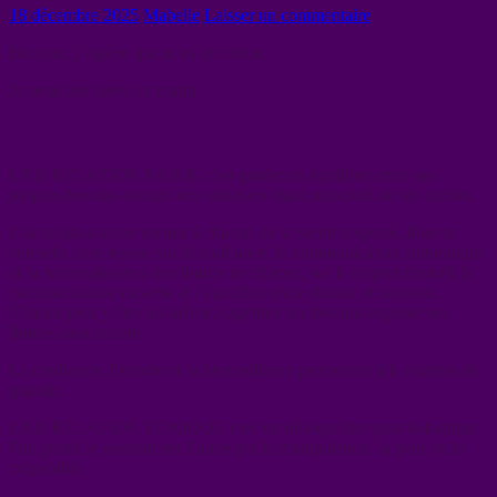
18 décembre 2025
Mabelle
Laisser un commentaire
Bonjour, j’espère que tu es en forme.
Je serai très brève ce matin
UNE RELATION SAINE c’est garder un équilibre entre ses
propres besoins et ceux des autres en étant conscient de ses limites.
Une relation saine permet à chacun de se
sentir respecté, libre et
entendu ; elle repose sur la confiance, la communication authentique
et la reconnaissance des limites de chacun, sur le respect mutuel, la
communication ouverte et l’équilibre entre donner et recevoir.
Chacun peut y être lui-même, exprimer ses besoins et poser ses
limites sans crainte.
La confiance, l’écoute et la bienveillance permettent à la relation de
grandir.
UNE RELATION TOXIQUE crée un déséquilibre psychologique :
l’un prend le pouvoir sur l’autre par la manipulation, la peur ou la
culpabilité.