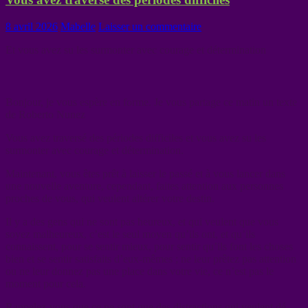
8 avril 2026
Mabelle
Laisser un commentaire
Et vous avez su les surmonter avec courage et détermination
Bonjour, je vous espère en forme. Je vous partage ce matin un texte
de Roberto Nunez
Vous avez traversé des périodes difficiles et vous avez su les
surmonter avec courage et détermination.
Maintenant, vous êtes prêt à laisser le passé et à vous lancer
dans
une nouvelle aventure, cependant, faites attention aux personnes
proches de vous, qui veulent altérer votre destin.
Il y a des gens qui ne sont pas heureux, et qui veulent que vous
soyez malheureux, c’est le seul moyen qu’ils ont, et qu’ils
connaissent, pour se sentir mieux, pour sentir qu’ils font les choses
bien et se sentir satisfaits d’eux-mêmes ; ne leur prêtez pas attention
ou ne leur donnez pas une place dans votre vie, ce n’est pas le
moment pour cela.
Rappelez-vous que ce ne sont que des distractions qui veulent dé-