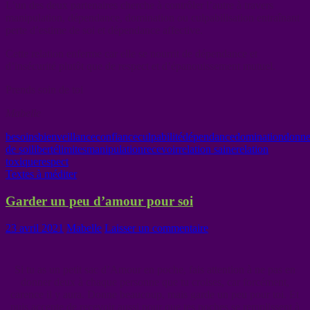
L’un des deux partenaires cherche à contrôler l’autre à travers
manipulation, dépendance, domination ou culpabilisation entraînant
perte d’estime de soi et dépendance affective.
Cette relation enferme car elle se nourrit de dépendance et
d’insécurité plutôt que de respect et d’épanouissement mutuel.
Prends soin de toi
Mabelle
besoins
bienveillance
confiance
culpabilité
dépendance
domination
donne
de soi
liberté
limites
manipulation
recevoir
relation saine
relation
toxique
respect
Textes à méditer
Garder un peu d’amour pour soi
23 avril 2021
Mabelle
Laisser un commentaire
Si tu as un petit sac d’Amour en poche, fais attention à ne pas en
donner deux à chaque personne que tu croises, car forcément,
carence il y aura. Donne beaucoup, mais garde un peu pour toi. Et
puis accepte de recevoir aussi pour que tes poches se remplissent à