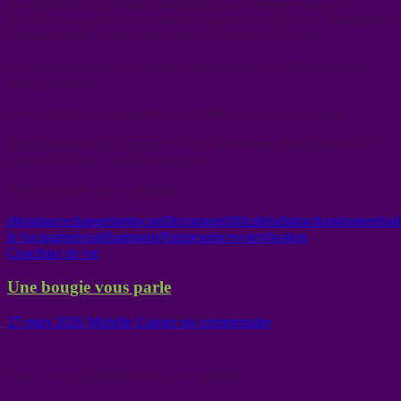
pas obsédé par les choses matérielles, ne les retenez pas et ne
devenez pas égoïste, tout comme l’argent et la grâce de l’abondance
viennent à vous, vous devez aussi les rendre à l’Univers.
Le conseil est donc de partager avec son cœur et d’être généreux
avec les autres.
Ne vous laissez pas guider par l’avidité, la peur et la pénurie.
Rappelez-vous que l’argent n’est qu’une forme d’énergie et que ce
que vous donnez, vous le récupérez.
Prenez soin de vous – Mabelle
abondance
changements
conflit
courage
difficultés
distraction
donner
doul
le focus
générosité
harmonie
Paix
peur
recevoir
vibration
Coaching de vie
Une bougie vous parle
27 mars 2026
Mabelle
Laisser un commentaire
Vous m’avez allumée et vous me regardez.