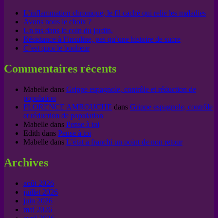
L’inflammation chronique, le fil caché qui relie les maladies
Avons nous le choix ?
Un tas dans le coin du jardin,
Résistance à l’insuline, pas qu’une histoire de sucre
C’est quoi le bonheur
Commentaires récents
Mabelle
dans
Grippe espagnole, contrôle et réduction de
population
FLORENCE AMROUCHE
dans
Grippe espagnole, contrôle
et réduction de population
Mabelle
dans
Pense à toi
Edith
dans
Pense à toi
Mabelle
dans
L’état a franchi un point de non retour
Archives
août 2026
juillet 2026
juin 2026
mai 2026