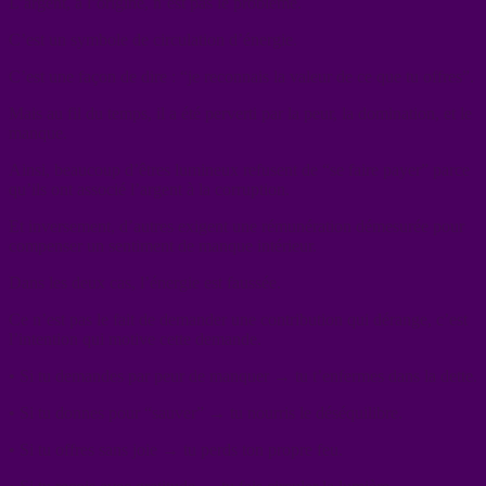
L’argent, à l’origine, n’est pas le problème.
C’est un symbole de circulation d’énergie.
C’est une façon de dire : “je reconnais la valeur de ce que tu offres”.
Mais au fil du temps, il a été perverti par la peur, la domination, et le
manque.
Ainsi, beaucoup d’êtres lumineux refusent de “se faire payer” parce
qu’ils ont associé l’argent à la corruption.
Et inversement, d’autres exigent une rémunération démesurée pour
compenser un sentiment de manque intérieur.
Dans les deux cas, l’énergie est faussée.
Ce n’est pas le fait de demander une contribution qui dérange, c’est
l’intention qui motive cette demande.
• Si tu demandes par peur de manquer → tu t’enfermes dans la dette.
• Si tu donnes pour “sauver” → tu nourris le déséquilibre.
• Si tu offres sans joie → tu perds ton propre feu.