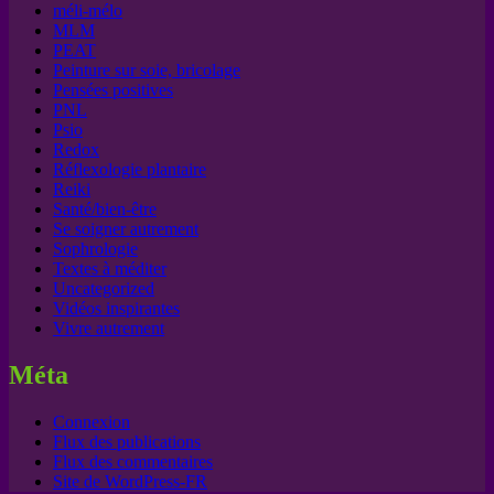
méli-mélo
MLM
PEAT
Peinture sur soie, bricolage
Pensées positives
PNL
Psio
Redox
Réflexologie plantaire
Reiki
Santé/bien-être
Se soigner autrement
Sophrologie
Textes à méditer
Uncategorized
Vidéos inspirantes
Vivre autrement
Méta
Connexion
Flux des publications
Flux des commentaires
Site de WordPress-FR