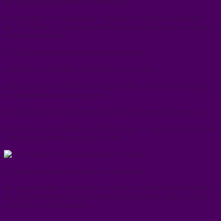
des clés les plus justes de la nouvelle ère.
Le don libre, ce n’est pas dire : “tu donnes si tu veux, sinon tant
pis.” C’est dire : “je te fais confiance pour honorer ce que tu reçois
selon ta conscience.”
C’est une reconnaissance vibratoire mutuelle.
Celui qui reçoit est libre d’évaluer ce qu’il a reçu.
Celui qui donne est libre de ne rien attendre, mais conscient que la
vie compensera toujours le juste.
Le don libre, c’est la monnaie de la 5D : la gratitude consciente.
Et elle peut se manifester sous mille formes — argent, temps, parole,
aide, amour, nourriture, création, soin…
L’amour vrai ne se vend pas, il s’honore
L’amour n’a pas de prix, mais il a une valeur.
Ne pas reconnaître cette valeur, c’est nier la vie qui circule à travers
toi. Et inversement, le figer dans une grille tarifaire rigide, c’est le
réduire à une marchandise.