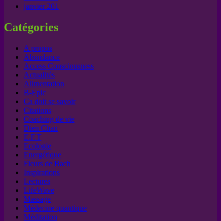
janvier 201
Catégories
A propos
Abondance
Access Consciousness
Actualités
Alimentation
B-Epic
Ca doit se savoir
Citations
Coaching de vie
Dien Chan
E.F.T
Ecologie
Energétique
Fleurs de Bach
Inspirations
Lectures
LifeWave
Massage
Médecine quantique
Méditation