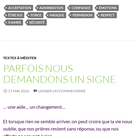
ACCEPTATION
ADMINRATION
CONFIANCE
ÉMOTIONS
ÊTRE SOI
FORCE
MASQUE
PERMISSION
RESPECT
S'AIMER
SÉCURITÉ
TEXTES À MÉDITER
PARFOIS NOUS
DEMANDONS UN SIGNE
17 MAI 2026
LAISSER UN COMMENTAIRE
… une aide… un changement…
Et lorsque rien ne semble arriver, on peut croire que la vie nous
oublie, que nos prières restent sans réponse, ou que nos
efforts ne servent à rien…