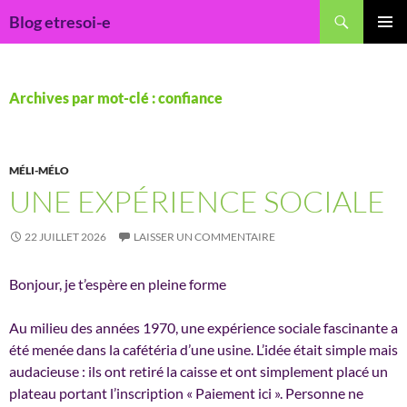
Recherche
Blog etresoi-e
ALLER
MENU
AU
PRINCI
CONTENU
Archives par mot-clé : confiance
MÉLI-MÉLO
UNE EXPÉRIENCE SOCIALE
22 JUILLET 2026
LAISSER UN COMMENTAIRE
Bonjour, je t’espère en pleine forme
Au milieu des années 1970, une expérience sociale fascinante a
été menée dans la cafétéria d’une usine. L’idée était simple mais
audacieuse : ils ont retiré la caisse et ont simplement placé un
plateau portant l’inscription « Paiement ici ». Personne ne