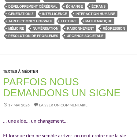
DÉVELOPPEMENT CÉRÉBRAL
ÉCHANGE
ÉCRANS
GÉNÉRATION Z
INTELLIGENCE
INTERACTION HUMAINE
JARED COONEY HORVATH
LECTURE
MATHÉMATIQUE
MÉMOIRE
NUMÉRISATION
RAISONNEMENT
RÉGRESSION
RÉSOLUTION DE PROBLÈMES
URGENCE SOCIÉTALE
TEXTES À MÉDITER
PARFOIS NOUS
DEMANDONS UN SIGNE
17 MAI 2026
LAISSER UN COMMENTAIRE
… une aide… un changement…
Et lorsque rien ne semble arriver, on peut croire que la vie