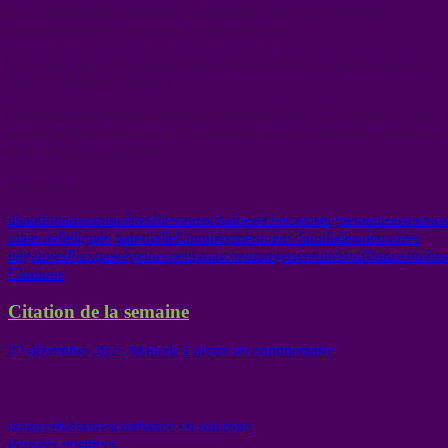
Ici et maintenant, j’accepte et j’accueille toutes les nouvelles
programmations nécessaires à mon évolution,
J’exprime ma profonde gratitude à mes Ancêtres, qu’ils demeurent
dans la Lumière à jamais,
J’exprime ma profonde gratitude à tous les Êtres de Lumière d’avoir
permis la Purification et la Transmutation de ces anciennes mémoires
et de m’en avoir Libérée.
Ainsi soit-il
abandon
amour
ancêtres
blessures
chaînes
échecs
enseignements
erreurs
ex
maternelle
lignée paternelle
Lumiière
mémoiers familiales
mémoires
négatives
Paix
passé
peines
peurs
rancoeurs
rejet
sérénité
souffrances
trahi
Citations
Citation de la semaine
22 décembre 2025
Mabelle
Laisser un commentaire
avancer
blessures
confiance en soi
croire
Pensées positives