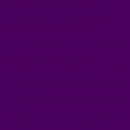
par suivre. Mais le corps ne suit pas les idées. Il suit ce qu’il vit
J’ai vu des personnes brillantes, lucides, conscientes, capables
d’analyser chaque recoin de leur histoire, et pourtant prisonnières
d’un système nerveux en alerte permanente.
Elles savaient. Mais leur corps ne se sentait pas en sécurité.
Et c’est là que j’ai compris quelque chose de fondamental : le trauma
n’est pas un manque de compréhension, c’est un manque de sécurité
vécue.
Ma vérité, c’est que le corps n’a jamais été entendu.
Il a été interprété. Corrigé. Forcé à se détendre. Forcé à pardonner.
Forcé à lâcher prise. Mais jamais vraiment écouté
On a demandé au corps de se calmer sans jamais lui prouver qu’il
pouvait le faire sans danger.
On lui a dit “ce n’est plus comme avant”, alors que pour lui, tout se
passait maintenant.
Ma vérité, c’est que tant qu’un corps n’a pas vécu, dans le présent,
une expérience répétée de sécurité réelle, il continuera à choisir la
survie, même dans l’amour, même dans la paix, même dans la