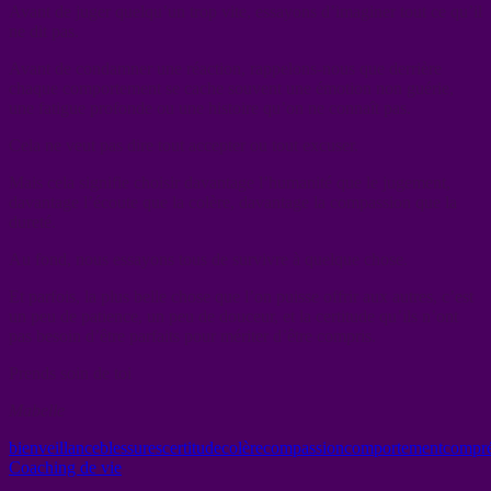
Avant de juger quelqu’un trop vite, essayons d’imaginer tout ce qu’il
ne dit pas.
Avant de condamner une réaction, rappelons-nous que derrière
chaque comportement se cache souvent une émotion non guérie,
une fatigue profonde ou une histoire qu’on ne connaît pas.
Cela ne veut pas dire tout accepter ou tout excuser.
Mais cela signifie choisir davantage l’humanité que le jugement,
davantage l’écoute que la colère, davantage la compassion que la
dureté.
Au fond, nous essayons tous de survivre à quelque chose.
Et parfois, la plus belle chose que l’on puisse offrir aux autres, c’est
un peu de patience, un peu de douceur, et la certitude qu’ils n’ont
pas besoin d’être parfaits pour mériter d’être compris.
Prends soin de toi
Mabelle
bienveillance
blessures
certitude
colère
compassion
comportement
compr
Coaching de vie