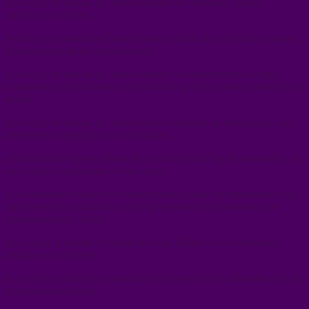
Je vois, je reconnais et j’honore toutes vos blessures, peurs,
rancœurs et colères,
Je vois, je reconnais et j’honore tout le poids de vos échecs, erreurs,
frustrations et désirs non assouvis,
Je vois, je reconnais et j’honore toutes vos expériences de rejet,
d’abandon, d’humiliation et de trahison qu’elles soient commises ou
subies,
Je vois, je reconnais et j’honore tous vos désirs de vengeance, vos
sentiments d’impuissance et de haine,
Ancêtres de la lignée paternelle, Ancêtres de la lignée maternelle, je
vous vois, vous honore et vous aime,
Je vous remercie pour ces enseignements, pour ces expériences qui
ont traversé des millénaires et de génération en génération sont
parvenues jusqu’à moi,
En ce jour, je décide et choisis de vous libérer de vos mémoires
négatives et erronées,
En ce jour, je décide et choisis de me libérer de ces mémoires qui ne
m’appartiennent pas,