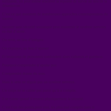
suffisante, on peut même réactiver la réponse de survie au lieu de la
désamorcer.
C’est ce que montrent de nombreuses approches contemporaines du
trauma :
raconter sans sécurité somatique peut maintenir le système nerveux
en état d’alerte.
On revit, au lieu d’intégrer.
On explique, au lieu d’apaiser
Et beaucoup de personnes confondent alors catharsis et guérison.
Pourquoi comprendre n’apaise pas:
Comprendre donne du sens.
Mais le sens ne régule pas un système nerveux.
Un corps ne se calme pas parce qu’il a compris.
Il se calme quand il ressent physiquement la sécurité.
C’est l’un des points,pour moi, les plus mal compris dans le