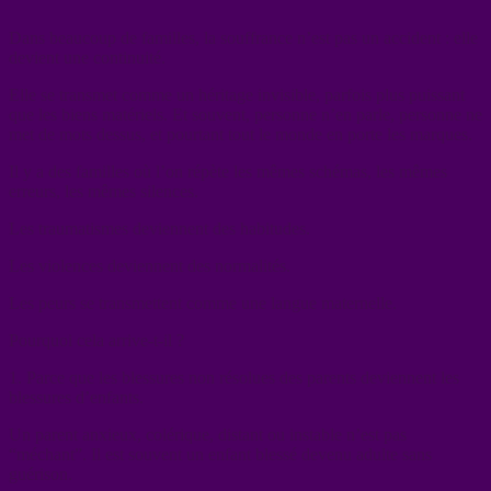
Dans beaucoup de familles, la souffrance n’est pas un accident : elle
devient une continuité.
Elle se transmet comme un héritage invisible, parfois plus puissant
que les biens matériels. Et souvent, personne n’en parle, personne ne
met de mots dessus, et pourtant tout le monde en porte les marques.
Il y a des familles où l’on répète les mêmes schémas, les mêmes
erreurs, les mêmes silences.
Les traumatismes deviennent des habitudes.
Les violences deviennent des normalités.
Les peurs se transmettent comme une langue maternelle.
Pourquoi cela arrive-t-il ?
1. Parce que les blessures non résolues des parents deviennent les
blessures d’enfants.
Un parent anxieux, colérique, distant ou instable n’est pas
“méchant”. Il est souvent un enfant blessé devenu adulte sans
guérison.