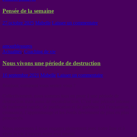
Pensée de la semaine
27 octobre 2025
Mabelle
Laisser un commentaire
amour
blessures
Actualités
,
Coaching de vie
Nous vivons une période de destruction
16 septembre 2021
Mabelle
Laisser un commentaire
Bonjour, comment vous sentez vous ?
Collectivement, nous sommes tous en proie à une période de
destruction mais aussi de reconstruction. C’est une période intense
de traitement rapide, de purification et de guérison où l’expansion, la
croissance, l’apprentissage et les éveils deviennent de plus en plus
prononcés.
Nous apprenons à nous engager pleinement avec notre âme et à
vivre la vie à travers notre moi intuitif.