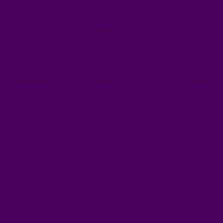
s’emballe, ton ventre se noue, ton système nerveux déclenche une
alarme.
Ce n’est pas un manque de logique.
C’est une mémoire qui ne parle pas le langage des mots
Pourquoi parler ne suffit pas:
J’ai longtemps cru, comme beaucoup, que mettre des mots suffisait.
Que comprendre l’origine d’une blessure allait apaiser le corps.
Mais la réalité est plus brutale
Parler agit sur le cortex préfrontal.
Sur la compréhension.
Sur le récit.
Or le trauma, lui, vit dans des zones non verbales du cerveau :
l’amygdale, le tronc cérébral, les circuits sensorimoteurs.
Quand on parle d’un événement sans régulation corporelle