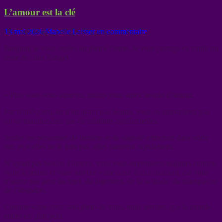
L’amour est la clé
13 mai 2026
Mabelle
Laisser un commentaire
Bonjour, je vous espère en pleine forme. Je vous partage ce matin un
texte de Luis Rangel
« Plus vous vous aimerez, moins vous aurez besoin d’amour.
Par conséquent, en n’en ayant pas besoin, vous ne construirez pas
ou ne maintiendrez pas de relations conflictuelles.
Seules les personnes de lumière et de sagesse entreront dans votre
vie, et si elles ne le font pas, elles partiront rapidement.
N’ayant pas besoin d’amour, vous vous exprimerez toujours comme
vous le sentez et vous suivrez votre cœur à tout moment, car vous
n’aurez pas peur du rejet, du jugement, de la solitude, du manque ou
de l’abandon.
Comme votre cœur sera plein de vous, vous sentirez que le monde
entier est plus petit.