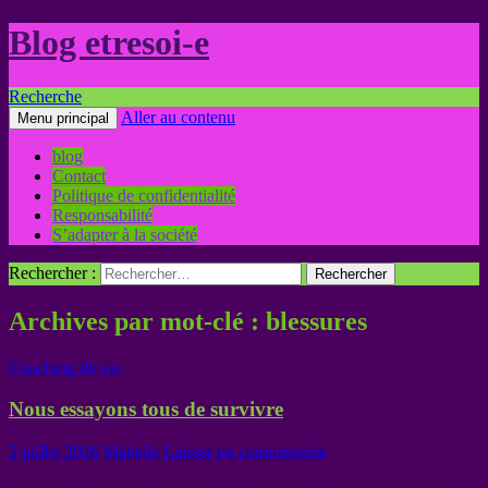
Blog etresoi-e
Recherche
Aller au contenu
Menu principal
blog
Contact
Politique de confidentialité
Responsabilité
S’adapter à la société
Rechercher :
Archives par mot-clé : blessures
Coaching de vie
Nous essayons tous de survivre
2 juillet 2026
Mabelle
Laisser un commentaire