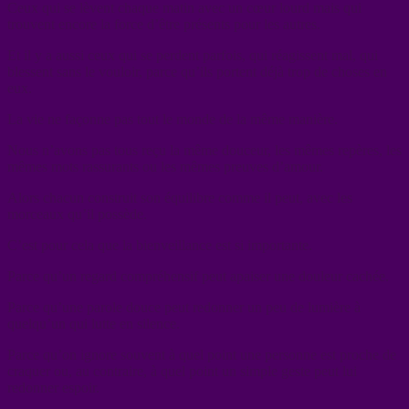
Ceux qui se lèvent chaque matin avec un cœur lourd mais qui
trouvent encore la force d’être présents pour les autres.
Et il y a aussi ceux qui se perdent parfois, qui réagissent mal, qui
blessent sans le vouloir, parce qu’ils portent déjà trop de choses en
eux.
La vie ne façonne pas tout le monde de la même manière.
Nous n’avons pas tous reçu la même douceur, les mêmes repères, les
mêmes mots rassurants ou les mêmes preuves d’amour.
Alors chacun construit son équilibre comme il peut, avec les
morceaux qu’il possède.
C’est pour cela que la bienveillance est si importante.
Parce qu’un regard compréhensif peut apaiser une douleur cachée.
Parce qu’une parole douce peut redonner un peu de lumière à
quelqu’un qui lutte en silence.
Parce qu’on ignore souvent à quel point une personne est proche de
craquer ou, au contraire, à quel point un simple geste peut lui
redonner espoir.