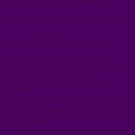
des flashs corporels, une dissociation, ou un sentiment
d’effondrement.
Ce n’est pas un échec. C’est une mémoire qui se réactive sans cadre
de sécurité suffisant
Ce que j’ai compris de la régulation:
La régulation du système nerveux ne passe pas par plus
d’explications.
Elle passe par une relation progressive et sécurisée au corps.
Elle passe par sentir sans être submergé, ralentir sans s’effondrer,
respirer sans danger, rester présent sans se dissocier.
Ce n’est pas spectaculaire. Ce n’est pas rapide. Ce n’est pas
instagrammable.
Mais c’est là que la mémoire corporelle commence à se transformer.
Ma vérité, c’est que pendant longtemps, j’ai cru que guérir consistait
à comprendre. À relier les points. À mettre du sens sur les blessures.
À nommer les mécanismes.
J’ai cru que si je comprenais assez profondément, le corps finirait