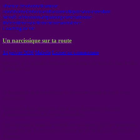
absence émotionnelle
amour
conditionnel
antidouleur
blessures
disputes
douleur
enfant
blessé
Guérison
non-dit
pardon
peurs
relations
se
libérer
silence
souffrance
traumas
violence
Coaching de vie
Un narcissique sur ta route
14 janvier 2026
Mabelle
Laisser un commentaire
Bonjour, je te souhaite en forme et te partage un texte de Jean Didier
Etaba Mvogo
Je te souhaite de tout cœur que tu ne croises jamais la route d’un
narcissique.
Qu’il ne t’enlace jamais du regard en te murmurant des mots
d’amour pendant qu’il te ment sans ciller.
Qu’il ne prenne jamais le contrôle de ton esprit, qu’il ne t’amène pas
à douter de toi, à croire que la douleur qu’il t’inflige est une preuve
d’amour.