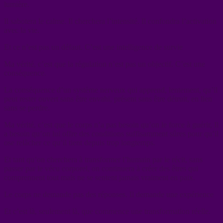
lumière.
Il sabotera le calme. Il cherchera l’intensité. Il confondra l’activation
avec la vie.
Et ce n’est pas un défaut. C’est une intelligence de survie
Ma vérité, c’est que la régulation n’est pas un objectif. C’est une
conséquence.
La conséquence d’un système nerveux qui apprend, lentement, qu’il
peut rester ouvert sans être envahi, présent sans être détruit, en lien
sans se perdre.
Ma vérité, c’est que le corps n’a pas besoin qu’on le force à guérir, Il
a besoin qu’on lui offre des conditions suffisamment sûres pour qu’il
ose relâcher ce qu’il tient depuis trop longtemps.
Et tant qu’on cherchera à transformer l’humain par le récit, sans
passer par le vécu corporel, on continuera à créer des êtres qui
comprennent tout mais ne se sentent jamais vraiment en paix.
Le corps ne demande pas des réponses. Il demande une expérience
Et c’est là, seulement là, que commence une transformation réelle.