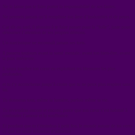
Ne le laisse pas te faire porter la responsabilité de ses fautes.
Ne permets jamais qu’il remplisse ton âme d’insécurités et de peurs.
Car tôt ou tard, il réussira à te faire passer pour la “folle”, juste pour
détourner l’attention de ses propres démons.
Un narcissique ne reconnaît jamais ses torts.
Il passera toujours avant ta santé mentale, avant ton bien-être, avant
ta paix intérieure.
Il saura toucher ton cœur en exploitant tes blessures les plus
profondes,
et tu t’y accrocheras jusqu’à croire que tu ne peux plus respirer sans
lui.
Tu donneras tout, même ta lumière, parfois même ta vie.
Tu reviendras encore et encore, parce que ton cœur s’est habitué à
confondre l’amour et la souffrance.
Et pendant que tu t’éteindras à petit feu, le monde autour de toi verra
ce que toi seule refuseras d’admettre :