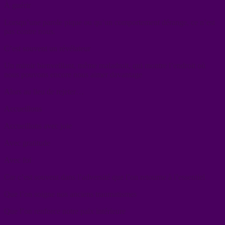
À guérir
Lorsqu’une parole pique ou qu’un comportement dérange, ce n’est
pas contre nous.
C’est souvent un révélateur
Un miroir bienveillant, même maladroit, qui montre l’endroit où
nous pouvons encore nous aimer davantage
Alors au lieu de rejeter…
Accueillons
Accueillons avec joie
Avec gratitude
Avec foi
Car c’est souvent dans l’adversité que l’on retourne à l’essentiel
Que l’on soigne nos anciens traumatismes
Que l’on renforce notre paix intérieure