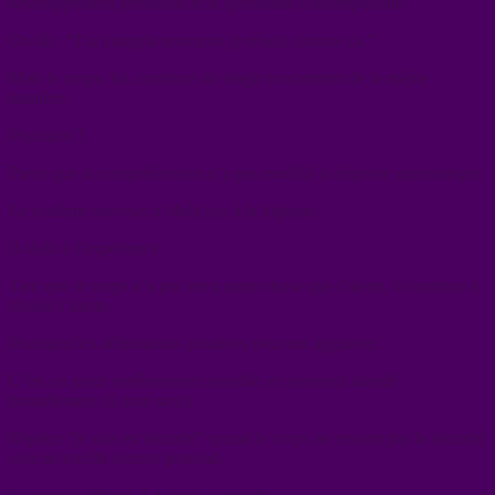
développement personnel et la spiritualité contemporaine.
On dit : “J’ai compris pourquoi je réagis comme ça.”
Mais le corps, lui, continue de réagir exactement de la même
manière.
Pourquoi ?
Parce que la compréhension n’a pas modifié la réponse automatique.
Le système nerveux n’obéit pas à la logique.
Il obéit à l’expérience
Tant que le corps n’a pas vécu autre chose que l’alerte, il continue à
choisir l’alerte.
Pourquoi les affirmations positives peuvent aggraver:
C’est un point extrêmement sensible, et rarement abordé
honnêtement (à mon sens)
Répéter “je suis en sécurité” quand le corps ne ressent pas la sécurité
crée un conflit interne profond.