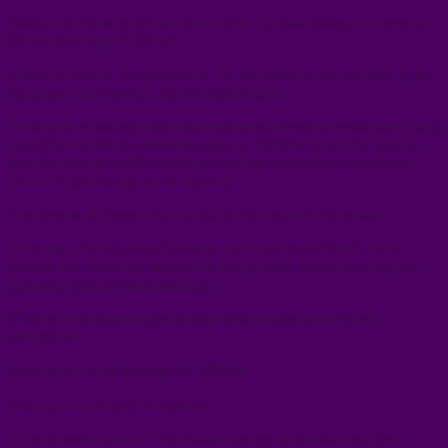
Bonjour, je vous espère en pleine form. Je vous partage un texte de
Farnçoise Mugnier Braudé
Quand je dis que le corps est un lieu de mémoire non verbale, je ne
parle pas d’un souvenir flou ou symbolique.
Je parle de réponses physiologiques enregistrées en profondeur, dans
le système nerveux autonome, dans les réflexes de survie, dans la
manière dont le souffle se coupe, dont les muscles se contractent,
dont le regard se fige ou se dissocie.
Les travaux de Bessel van der Kolk l’ont montré clairement :
le trauma n’est pas stocké comme une histoire cohérente, mais
comme une empreinte sensorielle fragmentée, sensations, images,
tensions, réactions automatiques.
C’est pour cela que le corps réagit avant même que l’esprit
comprenne
Avant que tu aies le temps de réfléchir.
Avant que tu puisses te rassurer.
Tu peux savoir que tu n’es plus en danger, et pourtant ton cœur