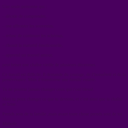
Une seule personne qui :
– décide de comprendre,
– ose affronter les souvenirs,
– refuse de continuer les schémas,
– choisit la maturité émotionnelle,
– apprend un nouvel amour,
peut briser une chaîne vieille de plusieurs décennies.
Ce travail est difficile. Il demande du courage, de l’honnêteté et de la
persévérance. Mais il transforme une famille entière.
Tu ne pourras jamais changer ceux qui t’ont blessé.
Mais tu peux changer ce que tu deviens, et c’est ainsi que la chaîne
se brise.
Prends soin de ta famille ,mais avant toute chose prends soin de toi
Mabelle