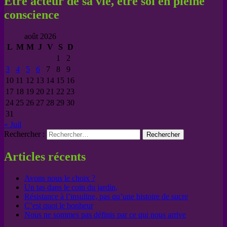
Etre acteur de sa vie, être soi en pleine
conscience
août 2026
L
M
M
J
V
S
D
1
2
3
4
5
6
7
8
9
10
11
12
13
14
15
16
17
18
19
20
21
22
23
24
25
26
27
28
29
30
31
« Juil
Rechercher :
Articles récents
Avons nous le choix ?
Un tas dans le coin du jardin,
Résistance à l’insuline, pas qu’une histoire de sucre
C’est quoi le bonheur
Nous ne sommes pas définis par ce qui nous arrive