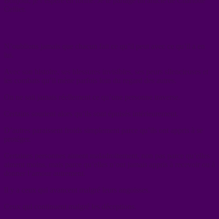
Bonjour, je t’espère en forme. Je te partage un article de Charlotte
Cellier.
N’oublions jamais que chacun fait ce qu’il peut avec ce qu’il a en
lui.
Avec son histoire, ses blessures invisibles, ses peurs silencieuses et
les combats qu’il mène parfois loin du regard des autres.
On ne sait jamais réellement ce qu’une personne traverse.
Certains sourient alors qu’ils sont épuisés intérieurement.
D’autres paraissent froids simplement parce qu’ils ont appris à se
protéger.
Certaines personnes aiment maladroitement, non pas parce qu’elles
aiment moins, mais parce qu’elles n’ont jamais appris à recevoir ou à
donner l’amour autrement.
Il y a ceux qui avancent malgré leurs angoisses.
Ceux qui continuent malgré les déceptions.