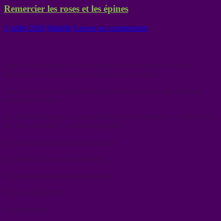
Remercier les roses et les épines
1 juillet 2026
Mabelle
Laisser un commentaire
Parfois, les personnes viennent appuyer exactement là où nos
blessures ne sont pas encore totalement refermées…
Comme si la vie posait délicatement le doigt sur ce qui demande
encore de l’amour
Et cela me fait penser à ce que disait Jean d’Ormesson : remercier la
vie pour les roses… et pour les épines.
Les roses embellissent notre chemin
Les épines, elles, nous réveillent.
Elles nous invitent à revenir à nous
À nous rééquilibrer
À comprendre