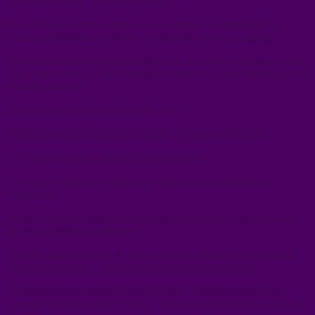
Le mental affirme. Le corps contredit.
Et ce décalage peut renforcer la dissociation, la culpabilité (“je
devrais aller mieux”), la perte de confiance dans ses ressentis.
Certaines personnes finissent même par se couper davantage de leur
corps, parce que la réalité somatique devient trop incohérente avec le
discours intérieur.
La sécurité ne se décrète pas. Elle se vit
Pourquoi certaines pratiques “douces” réactivent le trauma:
C’est pour moi, une autre vérité dérangeante.
Le calme, le silence, la lenteur, ne sont pas automatiquement
régulateurs.
Pour un système nerveux profondément dysrégulé, le calme peut
être vécu comme une menace
Quand l’agitation cesse, le corps n’est plus distrait. Les sensations
enfouies remontent. Les tensions deviennent perceptibles.
C’est pour cela que certaines méditations, certaines respirations,
certaines pratiques dites “douces” déclenchent des crises d’angoisse,