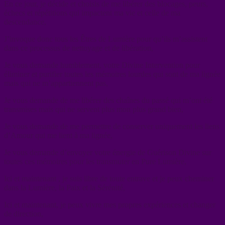
En ce jour, je décide et choisis de me libérer des blocages, peurs,
échecs et répétitions qui impactent ma vie et celle de ma
descendance,
J’invoque donc tous les Êtres de Lumière pour qu’ils m’assistent
dans ce processus de nettoyage et de libération,
Je vous demande humblement, votre Divine Intervention pour
éliminer et purifier toutes les mémoires lourdes qui sont de ma lignée
mais qui ne m’appartiennent pas,
Je vous demande de me libérer des chaînes du passé qui m’ont été
transmises mais qui ne servent plus mon plus grand bien,
Je vous demande de me permettre de conserver uniquement les liens
d’Amour qui me lient à ma lignée,
Je vous demande d’envoyer votre énergie de Guérison Divine sur
toutes ces mémoires pour les transmuter en Pure Lumière,
Ici et maintenant , je suis libre de toute entrave et je peux cheminer
dans la Lumière, la Paix et la Sérénité,
Ici et maintenant, je peux vivre mes propres expériences et changer
de direction,