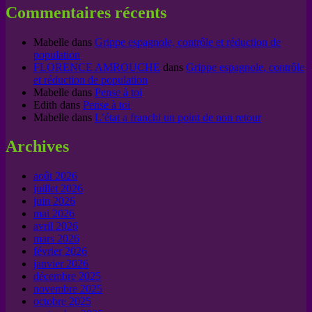
Commentaires récents
Mabelle
dans
Grippe espagnole, contrôle et réduction de
population
FLORENCE AMROUCHE
dans
Grippe espagnole, contrôle
et réduction de population
Mabelle
dans
Pense à toi
Edith
dans
Pense à toi
Mabelle
dans
L’état a franchi un point de non retour
Archives
août 2026
juillet 2026
juin 2026
mai 2026
avril 2026
mars 2026
février 2026
janvier 2026
décembre 2025
novembre 2025
octobre 2025