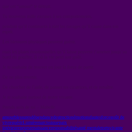
que cet “amour” te détruit.
Tu trouveras mille excuses à ses comportements,
pendant qu’il continuera à nier les ravages qu’il cause dans ton
esprit.
Les blessures physiques peuvent guérir,
mais les plaies émotionnelles qu’il laisse peuvent t’amener jusqu’au
bord du gouffre, là où la vie perd son goût.
Je te souhaite de trouver un jour la force de partir.
De ne plus revenir.
De chercher de l’aide, de panser tes cicatrices, et de renaître.
Je te souhaite surtout de rester vivante.
Prends soin de toi –
Mabelle
amour
blessures
dépendance
destruction
émotions
fautes
force
goût de
vivre
guérir
Lumière
narcissique
paix
intérieure
peurs
renaissance
responsabilité
santé mentale
torts
vivante