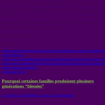
© Tous les textes originaux et images publiés ici sont protégés.
Toute reproduction, modification ou utilisation sans autorisation est
interdite.
Le partage de cette publication est en revanche libre et encouragé,
dans le respect de l’œuvre et de son auteur.
Prenez soin de vous
Mabelle
agitation
alarme
amour
amygdale
apaisement
blessures
calme
compréhens
préfrontal
crises
d'angoisse
culpabilité
danger
dissociation
effondrement
expérience
incoh
prise
logque
Lumière
mémoire
Paix
pardonner
ralentir
réactions
sécurité
se
nerveux
trauma
vigilance
Coaching de vie
Pourquoi certaines familles produisent plusieurs
générations “blessées”
23 janvier 2026
Mabelle
Laisser un commentaire