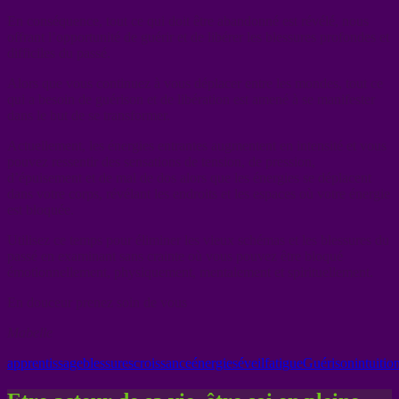
En conséquence, tout ce qui doit être abandonné est révélé, nous
offrant l’opportunité de guérir et de libérer les blessures profondes et
difficiles du passé.
Alors que vous continuez à vous déplacer entre les mondes, tout ce
qui a besoin de guérison et de libération est amené à se manifester
dans le but de se transformer.
Actuellement, les énergies entrantes augmentent en intensité et vous
pouvez ressentir des sensations de tension, de pression,
d’épuisement et de mal de dos alors que les énergies se déplacent
dans votre corps, révélant les endroits et les espaces où votre énergie
est bloquée.
Utilisez ce temps pour éliminer les vieux schémas et les blessures du
passé en examinant sans crainte où vous pouvez être bloqué
émotionnellement, physiquement, mentalement et spirituellement.
En douceur prenez soin de vous
Mabelle
apprentissage
blessures
croissance
énergies
éveil
fatigue
Guérison
intuitio