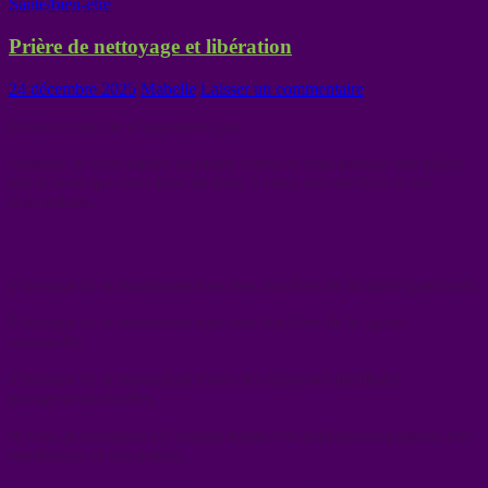
Santé/bien-être
Prière de nettoyage et libération
24 décembre 2025
Mabelle
Laisser un commentaire
de tout ce qui ne m’appartient pas
Bonjour, je vous espère en pleine forme et vous partage une prière
qui ne peut que vous faire du bien, à vous, vos ancêtres et vos
descendants.
J’invoque ici et maintenant tous mes Ancêtres de la lignée paternelle,
J’invoque ici et maintenant tous mes Ancêtres de la lignée
maternelle,
J’invoque ici et maintenant toutes les mémoires familiales
transgénérationnelles,
Je vois, je reconnais et j’honore toutes vos expériences passées, vos
souffrances et vos peines,