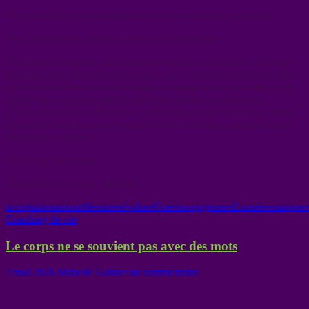
Vous sentirez que le monde est en vous et non pas vous en lui.
Vous apprécierez chaque chose à sa juste mesure.
Vous irez au cinéma, au restaurant, vous ferez du sport et d’autres
activités, mais rien, absolument rien, ne vous donnera plus de plaisir
que de fermer les yeux et de sentir cet amour dans votre cœur ; cet
amour que vous avez gagné après des années de guérison et
d’acceptation de vos blessures ; après des années de silence ; après
des années à faire ce que vous êtes venu faire dans ce monde sans
distraction : évoluer.
C’est cela, le chemin.
Prenez soin de vous – Mabelle
acceptation
amour
blessures
évoluer
Guérison
jugement
Lumière
manque
r
Coaching de vie
Le corps ne se souvient pas avec des mots
7 mai 2026
Mabelle
Laisser un commentaire