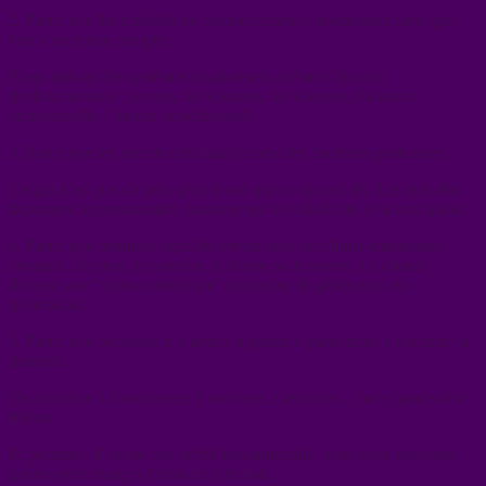
2. Parce que les modèles de comportement s’apprennent sans que
l’on s’en rende compte.
Nous imitons les systèmes relationnels, même s’ils sont
dysfonctionnels : les cris, les disputes, les silences, l’absence
émotionnelle, l’amour conditionnel.
3. Parce que les secrets familiaux créent des fractures profondes.
Ce qui n’est pas dit pèse plus lourd que ce qui est dit. Les non-dits
façonnent la personnalité, souvent par la culpabilité et la confusion.
4. Parce que certaines familles vivent sous un climat émotionnel
constant : la peur, le contrôle, la honte ou la survie. Ce climat
devient une “culture intérieure” transmise de génération en
génération.
5. Parce que personne n’a appris à guérir, à pardonner, à nommer la
douleur.
On continue à fonctionner, à survivre, à avancer… mais jamais à se
libérer.
Et pourtant, il existe une vérité fondamentale : une seule personne
guérie peut changer l’histoire familiale.