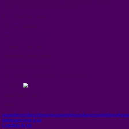
Et lorsque la blessure est apaisée, les personnes qui venaient
appuyer dessus s’éloignent naturellement…
Il n’y a plus rien à activer.
Plus rien à réveiller.
Marchons avec confiance
Avançons le cœur léger
Remercions pour les roses
Remercions pour les épines
Tout concourt à nous ramener vers plus d’amour
La vie sait.
Prenez soin de vous
Mabelle
amour
bienveillance
blessures
comprendre
confiance
essentiel
foi
guérir
pa
intérieure
revenir à soi
Coaching de vie